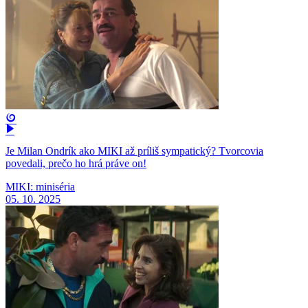
Je Milan Ondrík ako MIKI až príliš sympatický? Tvorcovia
povedali, prečo ho hrá práve on!
MIKI: miniséria
05. 10. 2025