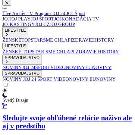
Live
Archív
TV Program
JOJ 24
JOJ Šport
JOJ
JOJ PLAY
JOJ ŠPORT
JOJKO
NADÁCIA TV
JOJ
KASTINGY
JOJ CZ
JOJ GROUP
LIFESTYLE
ŽENSKÉ
TOPSTAR
SME CHLAPI
ZDRAVIE
HISTORY
LIFESTYLE
ŽENSKÉ
TOPSTAR
SME CHLAPI
ZDRAVIE
HISTORY
SPRAVODAJSTVO
NOVINY
JOJ 24
ŠPORT
VIDEONOVINY
EUNOVINY
SPRAVODAJSTVO
NOVINY
JOJ 24
ŠPORT
VIDEONOVINY
EUNOVINY
Svetlý Dizajn
Sledujte svoje obľúbené relácie naživo ale
aj v predstihu