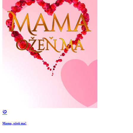
Mama, ožeň ma!