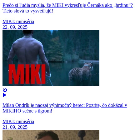
Prečo si ľudia myslia, že MIKI vykresľuje Černáka ako „hrdinu“?
Tieto slová to vysvetľujú!
MIKI: miniséria
22. 09. 2025
Milan Ondrík je naozaj výnimočný herec: Pozrite, čo dokázal v
MIKIHO scéne s tigrom!
MIKI: miniséria
21. 09. 2025