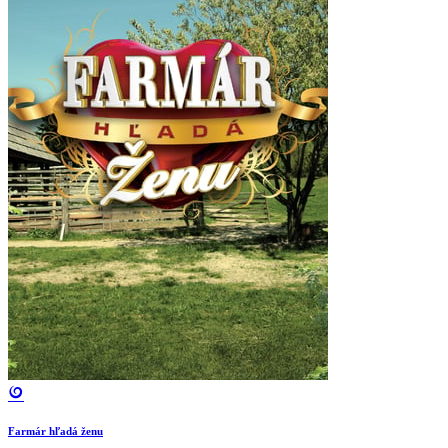
Farmár hľadá ženu