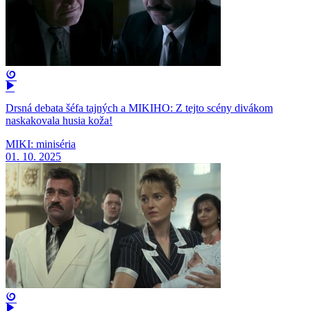
Drsná debata šéfa tajných a MIKIHO: Z tejto scény divákom
naskakovala husia koža!
MIKI: miniséria
01. 10. 2025