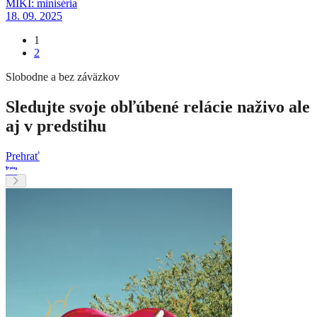
MIKI: miniséria
18. 09. 2025
1
2
Slobodne a bez záväzkov
Sledujte svoje obľúbené relácie naživo ale
aj v predstihu
Prehrať