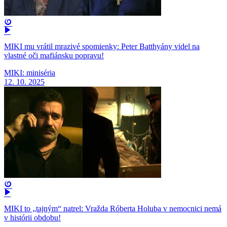
MIKI mu vrátil mrazivé spomienky: Peter Batthyány videl na
vlastné oči mafiánsku popravu!
MIKI: miniséria
12. 10. 2025
MIKI to „tajným“ natrel: Vražda Róberta Holuba v nemocnici nemá
v histórii obdobu!