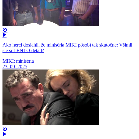
Ako herci dosiahli, že miniséria MIKI pôsobí tak skutočne: Všimli
ste si TENTO detail?
MIKI: miniséria
23. 09. 2025