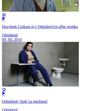
Hurvínek Cinkota si v Odsúdených užije erotiku
Odsúdené
09. 04. 2010
Odsúdené: Späť za mrežami!
Odsúdené