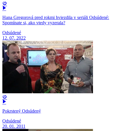
Hana Gregorová pred rokmi hviezdila v seriáli Odsúdené:
Spomínate si, ako vtedy vyzerala?
Odsúdené
12. 07. 2022
Pokrstený Odsúdený
Odsúdené
20. 01. 2011