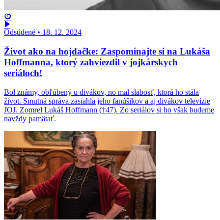
Odsúdené
•
18. 12. 2024
Život ako na hojdačke: Zaspomínajte si na Lukáša
Hoffmanna, ktorý zahviezdil v jojkárskych
seriáloch!
Bol známy, obľúbený u divákov, no mal slabosť, ktorá ho stála
život. Smutná správa zasiahla jeho fanúšikov a aj divákov televízie
JOJ. Zomrel Lukáš Hoffmann (†47). Zo seriálov si ho však budeme
navždy pamätať.