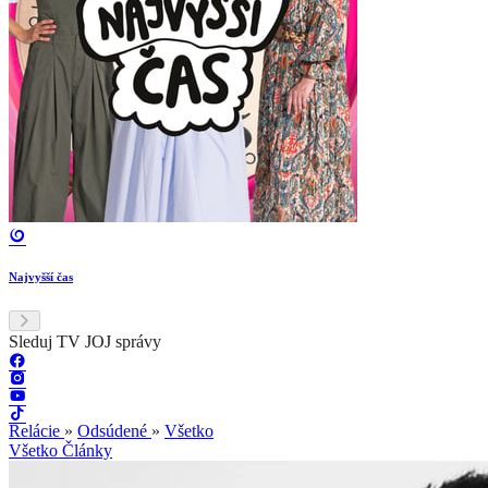
Najvyšší čas
Sleduj TV JOJ správy
Relácie
»
Odsúdené
»
Všetko
Všetko
Články