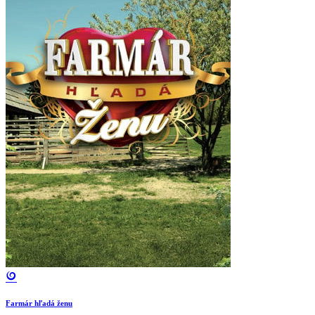
Farmár hľadá ženu