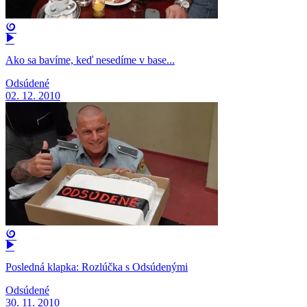
Ako sa bavíme, keď nesedíme v base...
Odsúdené
02. 12. 2010
Posledná klapka: Rozlúčka s Odsúdenými
Odsúdené
30. 11. 2010