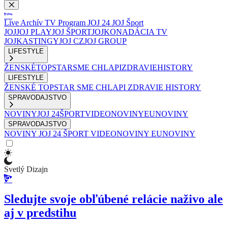
Live
Archív
TV Program
JOJ 24
JOJ Šport
JOJ
JOJ PLAY
JOJ ŠPORT
JOJKO
NADÁCIA TV
JOJ
KASTINGY
JOJ CZ
JOJ GROUP
LIFESTYLE
ŽENSKÉ
TOPSTAR
SME CHLAPI
ZDRAVIE
HISTORY
LIFESTYLE
ŽENSKÉ
TOPSTAR
SME CHLAPI
ZDRAVIE
HISTORY
SPRAVODAJSTVO
NOVINY
JOJ 24
ŠPORT
VIDEONOVINY
EUNOVINY
SPRAVODAJSTVO
NOVINY
JOJ 24
ŠPORT
VIDEONOVINY
EUNOVINY
Svetlý Dizajn
Sledujte svoje obľúbené relácie naživo ale
aj v predstihu