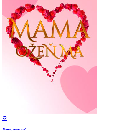
Mama, ožeň ma!