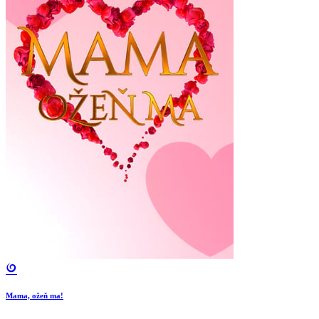
Mama, ožeň ma!