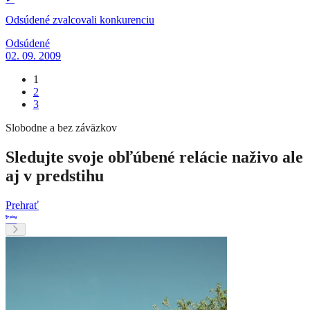
Odsúdené zvalcovali konkurenciu
Odsúdené
02. 09. 2009
1
2
3
Slobodne a bez záväzkov
Sledujte svoje obľúbené relácie naživo ale
aj v predstihu
Prehrať