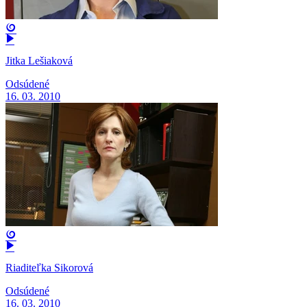
Jitka Lešiaková
Odsúdené
16. 03. 2010
Riaditeľka Sikorová
Odsúdené
16. 03. 2010