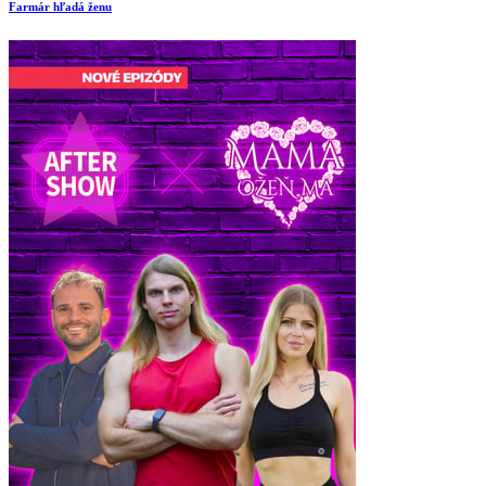
Farmár hľadá ženu