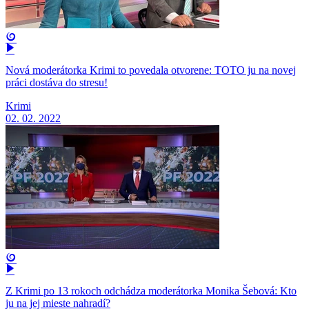
Nová moderátorka Krimi to povedala otvorene: TOTO ju na novej
práci dostáva do stresu!
Krimi
02. 02. 2022
Z Krimi po 13 rokoch odchádza moderátorka Monika Šebová: Kto
ju na jej mieste nahradí?