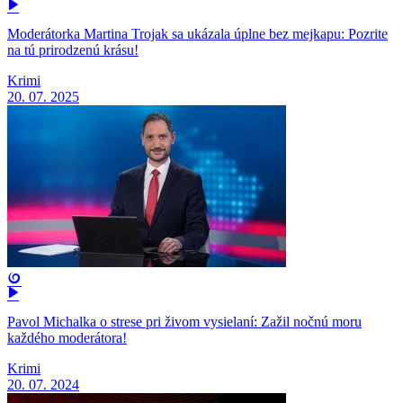
Moderátorka Martina Trojak sa ukázala úplne bez mejkapu: Pozrite
na tú prirodzenú krásu!
Krimi
20. 07. 2025
Pavol Michalka o strese pri živom vysielaní: Zažil nočnú moru
každého moderátora!
Krimi
20. 07. 2024