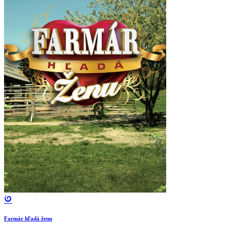
Farmár hľadá ženu