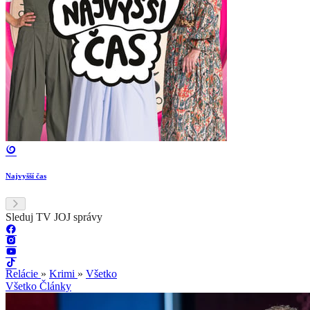
Najvyšší čas
Sleduj TV JOJ správy
Relácie
»
Krimi
»
Všetko
Všetko
Články