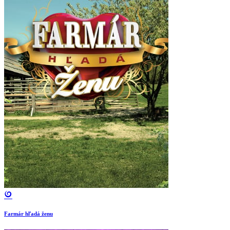
Farmár hľadá ženu