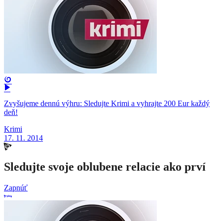
Zvyšujeme dennú výhru: Sledujte Krimi a vyhrajte 200 Eur každý
deň!
Krimi
17. 11. 2014
Sledujte svoje oblubene relacie ako prví
Zapnúť