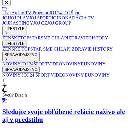
Live
Archív
TV Program
JOJ 24
JOJ Šport
JOJ
JOJ PLAY
JOJ ŠPORT
JOJKO
NADÁCIA TV
JOJ
KASTINGY
JOJ CZ
JOJ GROUP
LIFESTYLE
ŽENSKÉ
TOPSTAR
SME CHLAPI
ZDRAVIE
HISTORY
LIFESTYLE
ŽENSKÉ
TOPSTAR
SME CHLAPI
ZDRAVIE
HISTORY
SPRAVODAJSTVO
NOVINY
JOJ 24
ŠPORT
VIDEONOVINY
EUNOVINY
SPRAVODAJSTVO
NOVINY
JOJ 24
ŠPORT
VIDEONOVINY
EUNOVINY
Svetlý Dizajn
Sledujte svoje obľúbené relácie naživo ale
aj v predstihu