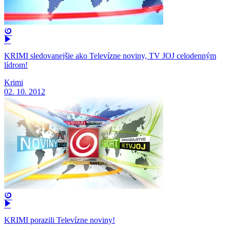
KRIMI sledovanejšie ako Televízne noviny, TV JOJ celodenným
lídrom!
Krimi
02. 10. 2012
KRIMI porazili Televízne noviny!