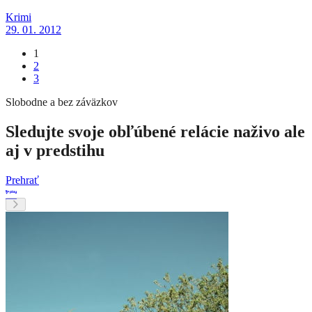
Krimi
29. 01. 2012
1
2
3
Slobodne a bez záväzkov
Sledujte svoje obľúbené relácie naživo ale
aj v predstihu
Prehrať