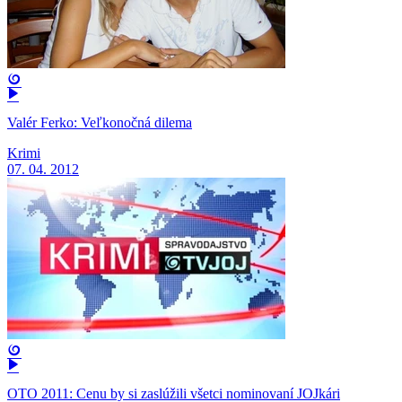
Valér Ferko: Veľkonočná dilema
Krimi
07. 04. 2012
OTO 2011: Cenu by si zaslúžili všetci nominovaní JOJkári