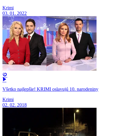
Krimi
03. 01. 2022
Všetko najlepšie! KRIMI oslavujú 10. narodeniny
Krimi
02. 02. 2018