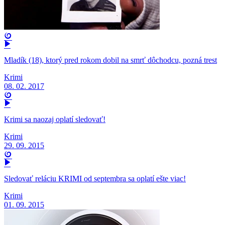
Mladík (18), ktorý pred rokom dobil na smrť dôchodcu, pozná trest
Krimi
08. 02. 2017
Krimi sa naozaj oplatí sledovať!
Krimi
29. 09. 2015
Sledovať reláciu KRIMI od septembra sa oplatí ešte viac!
Krimi
01. 09. 2015