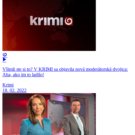
Všimli ste si to? V KRIMI sa objavila nová moderátorská dvojica:
Aha, ako im to ladilo!
Krimi
18. 02. 2022