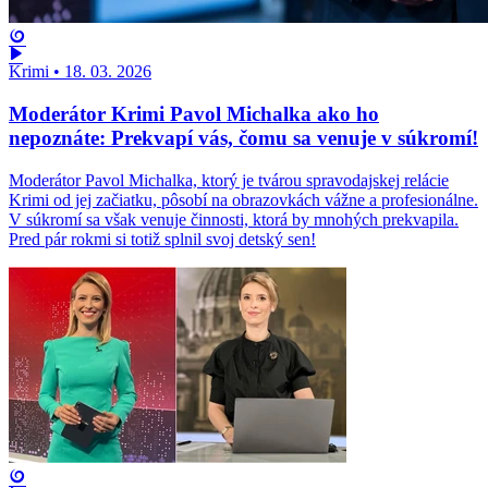
Krimi
•
18. 03. 2026
Moderátor Krimi Pavol Michalka ako ho
nepoznáte: Prekvapí vás, čomu sa venuje v súkromí!
Moderátor Pavol Michalka, ktorý je tvárou spravodajskej relácie
Krimi od jej začiatku, pôsobí na obrazovkách vážne a profesionálne.
V súkromí sa však venuje činnosti, ktorá by mnohých prekvapila.
Pred pár rokmi si totiž splnil svoj detský sen!