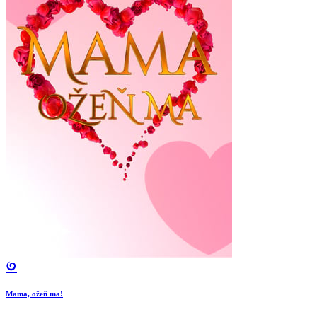
Mama, ožeň ma!