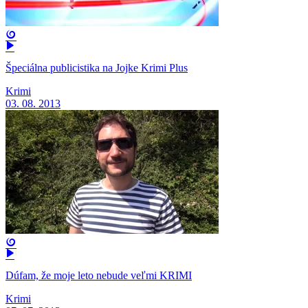
Špeciálna publicistika na Jojke Krimi Plus
Krimi
03. 08. 2013
Dúfam, že moje leto nebude veľmi KRIMI
Krimi