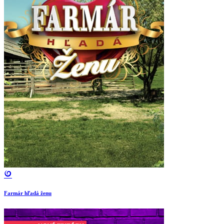
Farmár hľadá ženu