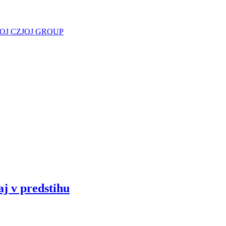
JOJ CZ
JOJ GROUP
aj v predstihu