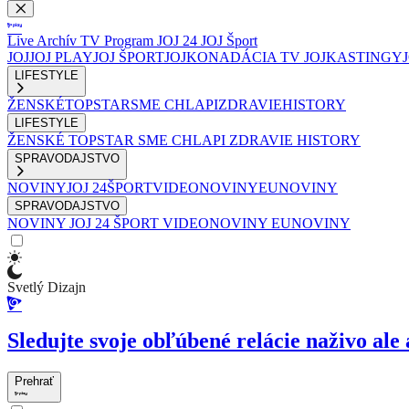
Live
Archív
TV Program
JOJ 24
JOJ Šport
JOJ
JOJ PLAY
JOJ ŠPORT
JOJKO
NADÁCIA TV JOJ
KASTINGY
LIFESTYLE
ŽENSKÉ
TOPSTAR
SME CHLAPI
ZDRAVIE
HISTORY
LIFESTYLE
ŽENSKÉ
TOPSTAR
SME CHLAPI
ZDRAVIE
HISTORY
SPRAVODAJSTVO
NOVINY
JOJ 24
ŠPORT
VIDEONOVINY
EUNOVINY
SPRAVODAJSTVO
NOVINY
JOJ 24
ŠPORT
VIDEONOVINY
EUNOVINY
Svetlý Dizajn
Sledujte svoje obľúbené relácie naživo ale 
Prehrať