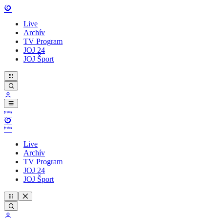
Live
Archív
TV Program
JOJ 24
JOJ Šport
Live
Archív
TV Program
JOJ 24
JOJ Šport