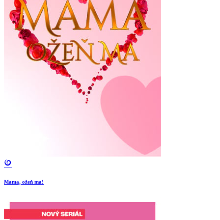
Mama, ožeň ma!