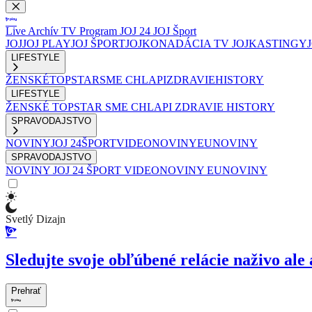
Live
Archív
TV Program
JOJ 24
JOJ Šport
JOJ
JOJ PLAY
JOJ ŠPORT
JOJKO
NADÁCIA TV JOJ
KASTINGY
LIFESTYLE
ŽENSKÉ
TOPSTAR
SME CHLAPI
ZDRAVIE
HISTORY
LIFESTYLE
ŽENSKÉ
TOPSTAR
SME CHLAPI
ZDRAVIE
HISTORY
SPRAVODAJSTVO
NOVINY
JOJ 24
ŠPORT
VIDEONOVINY
EUNOVINY
SPRAVODAJSTVO
NOVINY
JOJ 24
ŠPORT
VIDEONOVINY
EUNOVINY
Svetlý Dizajn
Sledujte svoje obľúbené relácie naživo ale 
Prehrať