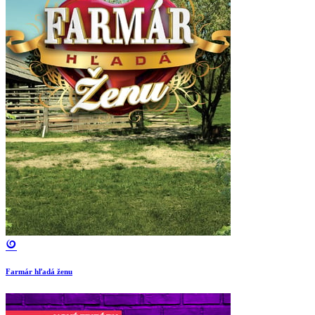
Farmár hľadá ženu