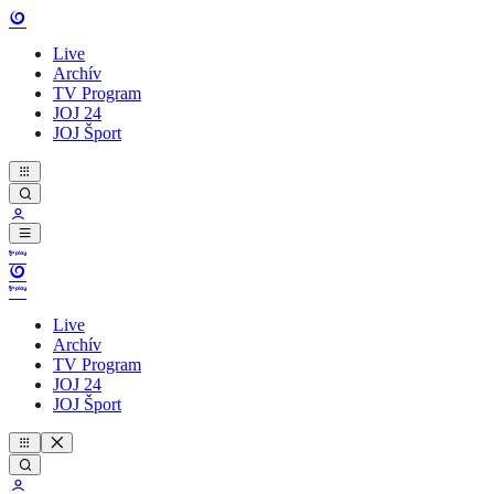
Live
Archív
TV Program
JOJ 24
JOJ Šport
Live
Archív
TV Program
JOJ 24
JOJ Šport