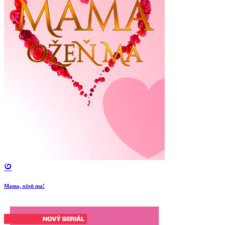
Mama, ožeň ma!