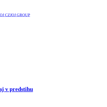
JOJ CZ
JOJ GROUP
aj v predstihu