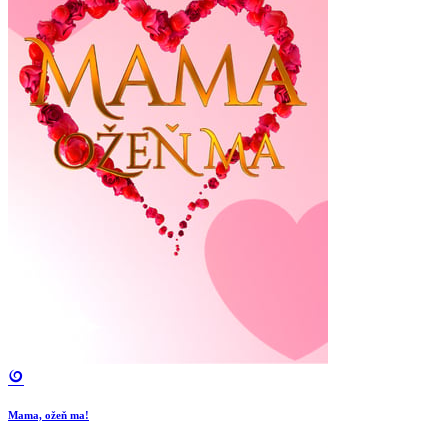
Mama, ožeň ma!