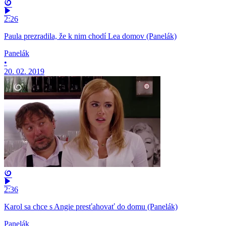
2:26
Paula prezradila, že k nim chodí Lea domov (Panelák)
Panelák
•
20. 02. 2019
2:36
Karol sa chce s Angie presťahovať do domu (Panelák)
Panelák