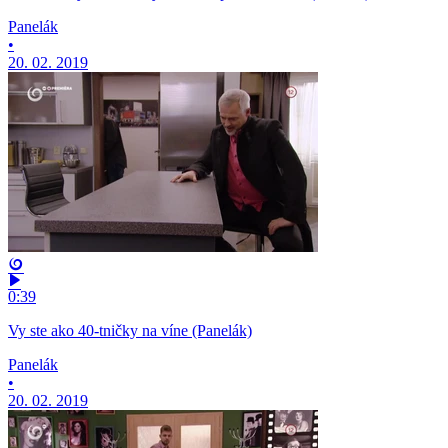
Panelák
•
20. 02. 2019
0:39
Vy ste ako 40-tničky na víne (Panelák)
Panelák
•
20. 02. 2019