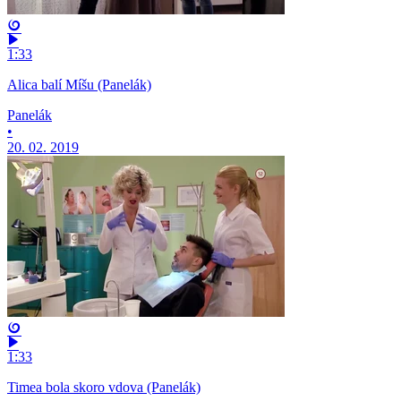
1:33
Alica balí Míšu (Panelák)
Panelák
•
20. 02. 2019
1:33
Timea bola skoro vdova (Panelák)