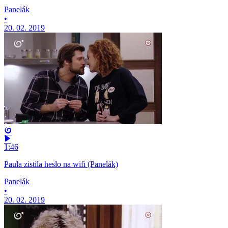
Panelák
•
20. 02. 2019
1:46
Paula zistila heslo na wifi (Panelák)
Panelák
•
20. 02. 2019