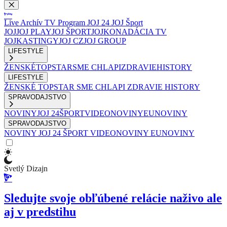
Live
Archív
TV Program
JOJ 24
JOJ Šport
JOJ
JOJ PLAY
JOJ ŠPORT
JOJKO
NADÁCIA TV
JOJ
KASTINGY
JOJ CZ
JOJ GROUP
LIFESTYLE
ŽENSKÉ
TOPSTAR
SME CHLAPI
ZDRAVIE
HISTORY
LIFESTYLE
ŽENSKÉ
TOPSTAR
SME CHLAPI
ZDRAVIE
HISTORY
SPRAVODAJSTVO
NOVINY
JOJ 24
ŠPORT
VIDEONOVINY
EUNOVINY
SPRAVODAJSTVO
NOVINY
JOJ 24
ŠPORT
VIDEONOVINY
EUNOVINY
Svetlý Dizajn
Sledujte svoje obľúbené relácie naživo ale
aj v predstihu