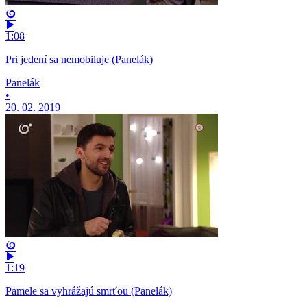
1:08
Pri jedení sa nemobiluje (Panelák)
Panelák
•
20. 02. 2019
1:19
Pamele sa vyhrážajú smrťou (Panelák)