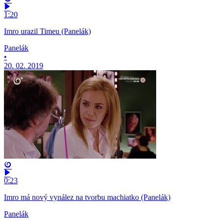
1:20
Imro urazil Timeu (Panelák)
Panelák
•
20. 02. 2019
0:23
Imro má nový vynález na tvorbu machiatko (Panelák)
Panelák