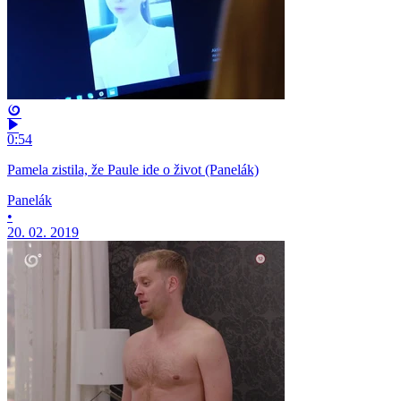
0:54
Pamela zistila, že Paule ide o život (Panelák)
Panelák
•
20. 02. 2019