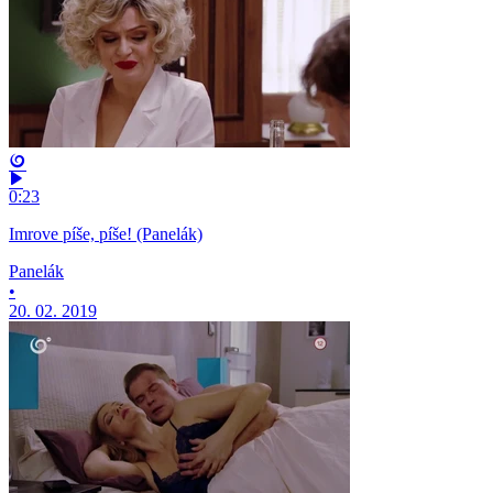
0:23
Imrove píše, píše! (Panelák)
Panelák
•
20. 02. 2019