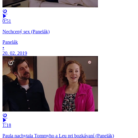
0:51
Nechcený sex (Panelák)
Panelák
•
20. 02. 2019
1:18
Paula nachytala Tommyho a Leu pri bozkávaní (Panelák)