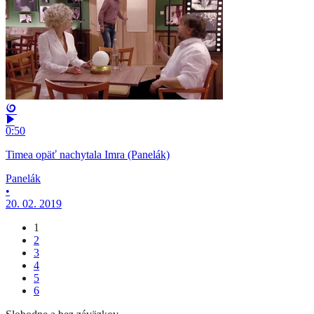
0:50
Timea opäť nachytala Imra (Panelák)
Panelák
•
20. 02. 2019
1
2
3
4
5
6