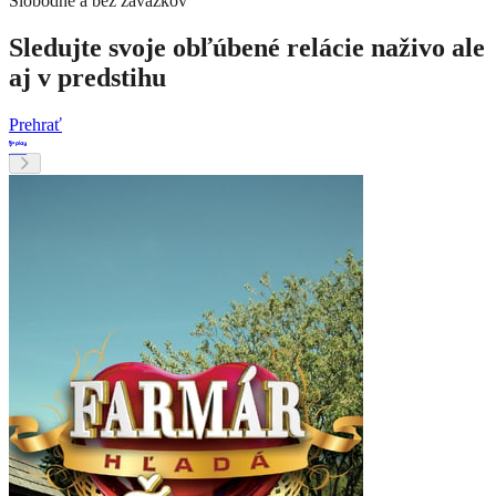
Slobodne a bez záväzkov
Sledujte svoje obľúbené relácie naživo ale
aj v predstihu
Prehrať