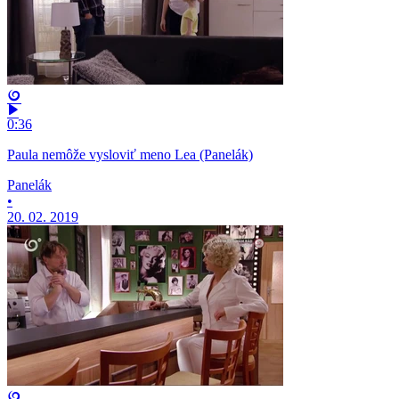
0:36
Paula nemôže vysloviť meno Lea (Panelák)
Panelák
•
20. 02. 2019