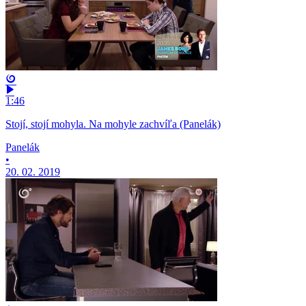
1:46
Stojí, stojí mohyla. Na mohyle zachvíľa (Panelák)
Panelák
•
20. 02. 2019