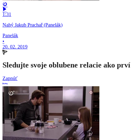
1:31
Nahý Jakub Prachař (Panelák)
Panelák
•
20. 02. 2019
Sledujte svoje oblubene relacie ako prví
Zapnúť