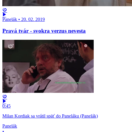
Panelák
•
20. 02. 2019
Pravá tvár - svokra verzus nevesta
0:45
Milan Kordiak sa vrátil späť do Paneláku (Panelák)
Panelák
•