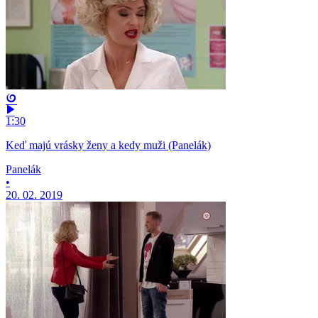
1:30
Keď majú vrásky ženy a kedy muži (Panelák)
Panelák
•
20. 02. 2019