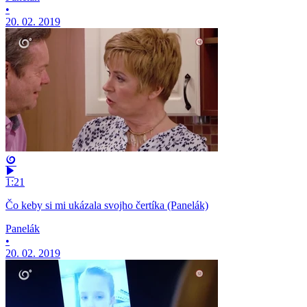
•
20. 02. 2019
1:21
Čo keby si mi ukázala svojho čertíka (Panelák)
Panelák
•
20. 02. 2019