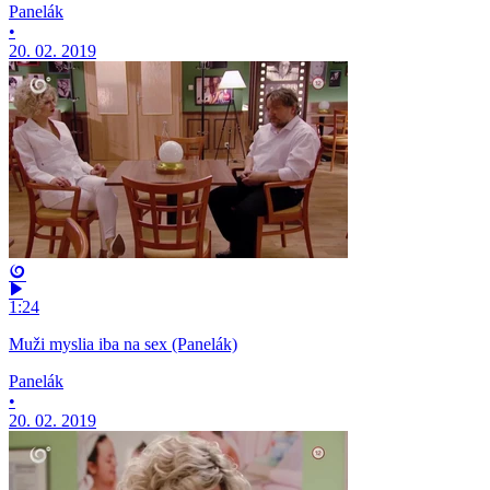
Panelák
•
20. 02. 2019
1:24
Muži myslia iba na sex (Panelák)
Panelák
•
20. 02. 2019