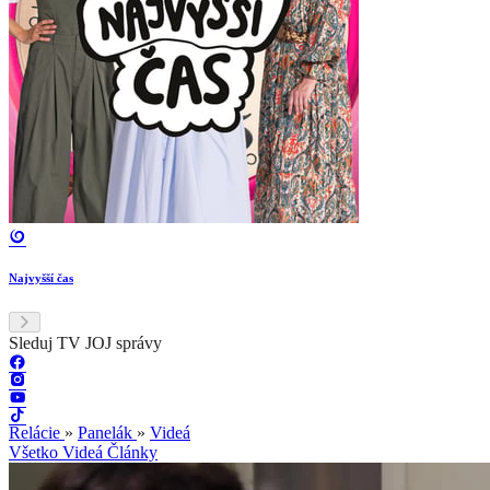
Najvyšší čas
Sleduj TV JOJ správy
Relácie
»
Panelák
»
Videá
Všetko
Videá
Články