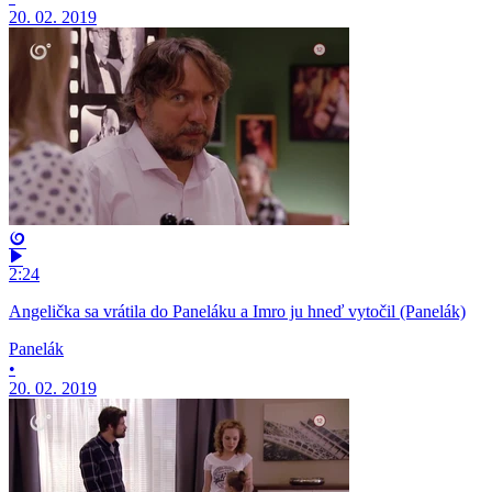
20. 02. 2019
2:24
Angelička sa vrátila do Paneláku a Imro ju hneď vytočil (Panelák)
Panelák
•
20. 02. 2019