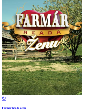
Farmár hľadá ženu