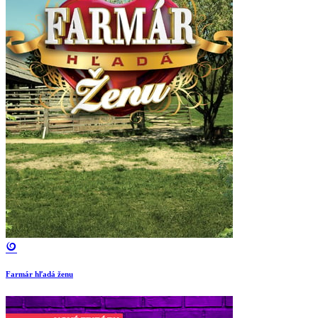
Farmár hľadá ženu