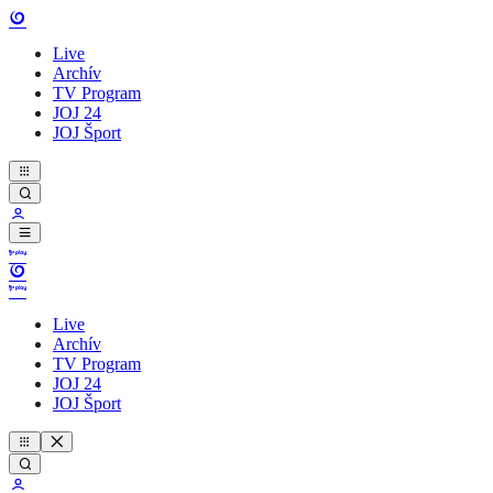
Live
Archív
TV Program
JOJ 24
JOJ Šport
Live
Archív
TV Program
JOJ 24
JOJ Šport