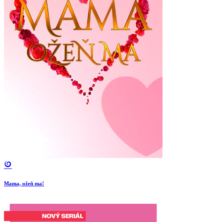
Mama, ožeň ma!