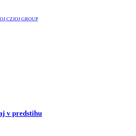
JOJ CZ
JOJ GROUP
aj v predstihu