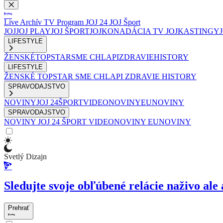
Live
Archív
TV Program
JOJ 24
JOJ Šport
JOJ
JOJ PLAY
JOJ ŠPORT
JOJKO
NADÁCIA TV JOJ
KASTINGY
LIFESTYLE
ŽENSKÉ
TOPSTAR
SME CHLAPI
ZDRAVIE
HISTORY
LIFESTYLE
ŽENSKÉ
TOPSTAR
SME CHLAPI
ZDRAVIE
HISTORY
SPRAVODAJSTVO
NOVINY
JOJ 24
ŠPORT
VIDEONOVINY
EUNOVINY
SPRAVODAJSTVO
NOVINY
JOJ 24
ŠPORT
VIDEONOVINY
EUNOVINY
Svetlý Dizajn
Sledujte svoje obľúbené relácie naživo ale 
Prehrať