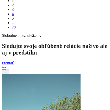
1
2
3
4
5
…
78
Slobodne a bez záväzkov
Sledujte svoje obľúbené relácie naživo ale
aj v predstihu
Prehrať