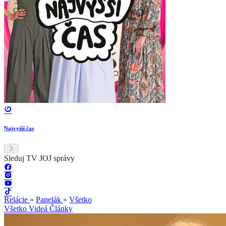
Najvyšší čas
Sleduj TV JOJ správy
Relácie
»
Panelák
»
Všetko
Všetko
Videá
Články