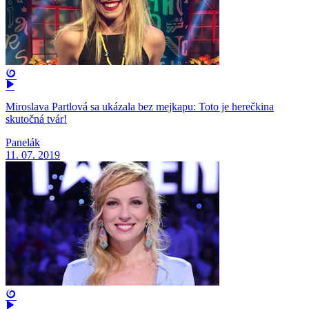
Miroslava Partlová sa ukázala bez mejkapu: Toto je herečkina
skutočná tvár!
Panelák
11. 07. 2019