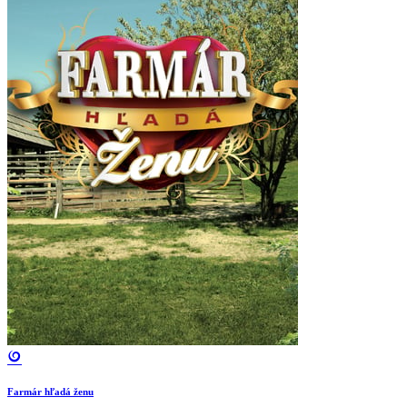
Farmár hľadá ženu