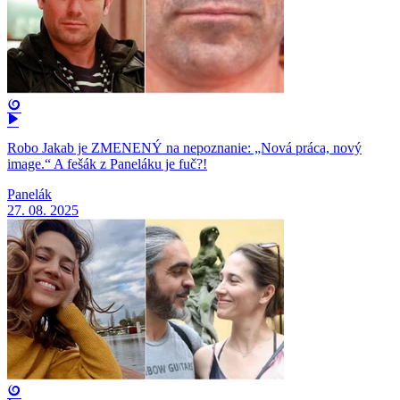
Robo Jakab je ZMENENÝ na nepoznanie: „Nová práca, nový
image.“ A fešák z Paneláku je fuč?!
Panelák
27. 08. 2025