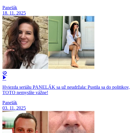
Panelák
18. 11. 2025
Hviezda seriálu PANELÁK sa už neudržala: Pustila sa do politikov,
TOTO nemyslíte vážne!
Panelák
03. 11. 2025