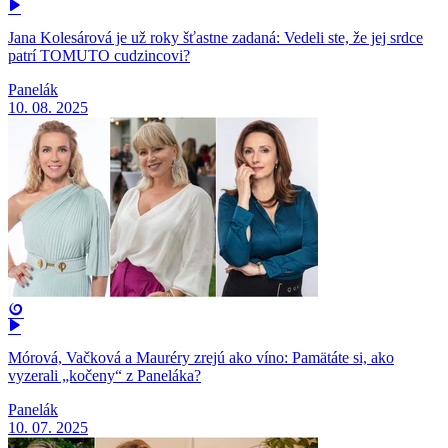
Jana Kolesárová je už roky šťastne zadaná: Vedeli ste, že jej srdce
patrí TOMUTO cudzincovi?
Panelák
10. 08. 2025
Mórová, Vačková a Mauréry zrejú ako víno: Pamätáte si, ako
vyzerali „kočeny“ z Paneláka?
Panelák
10. 07. 2025