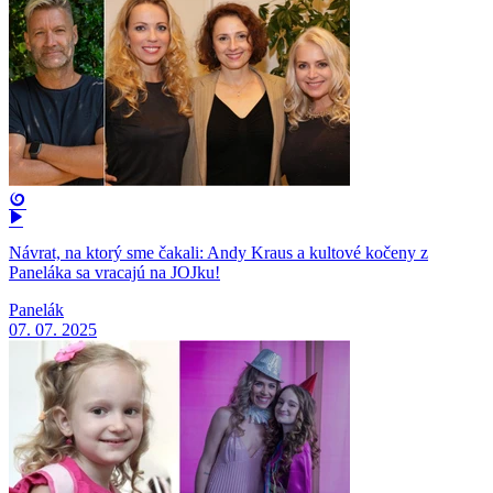
Návrat, na ktorý sme čakali: Andy Kraus a kultové kočeny z
Paneláka sa vracajú na JOJku!
Panelák
07. 07. 2025