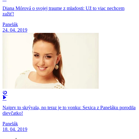
Diana Mórová o svojej traume z mladosti: Už to viac nechcem
zažiť!
Panelák
24. 04. 2019
Najprv to skrývala, no teraz je to vonku: Sexica z Paneláku porodila
dievčatko!
Panelák
18. 04. 2019