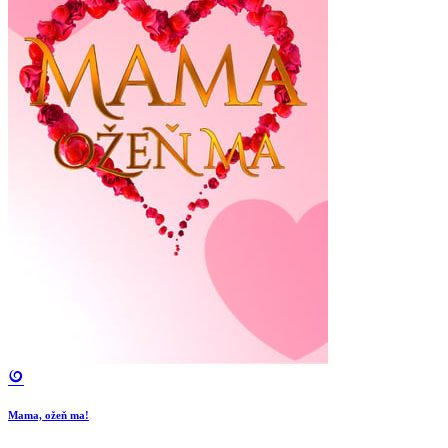
Mama, ožeň ma!