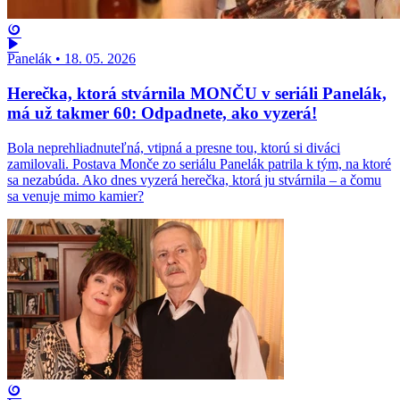
Panelák
•
18. 05. 2026
Herečka, ktorá stvárnila MONČU v seriáli Panelák,
má už takmer 60: Odpadnete, ako vyzerá!
Bola neprehliadnuteľná, vtipná a presne tou, ktorú si diváci
zamilovali. Postava Monče zo seriálu Panelák patrila k tým, na ktoré
sa nezabúda. Ako dnes vyzerá herečka, ktorá ju stvárnila – a čomu
sa venuje mimo kamier?