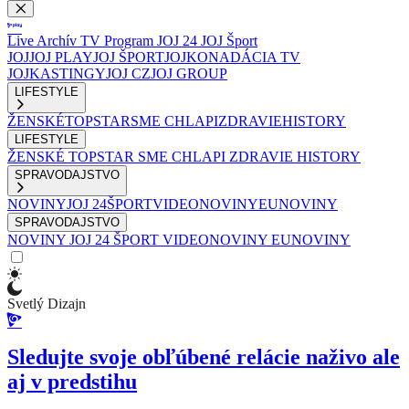
Live
Archív
TV Program
JOJ 24
JOJ Šport
JOJ
JOJ PLAY
JOJ ŠPORT
JOJKO
NADÁCIA TV
JOJ
KASTINGY
JOJ CZ
JOJ GROUP
LIFESTYLE
ŽENSKÉ
TOPSTAR
SME CHLAPI
ZDRAVIE
HISTORY
LIFESTYLE
ŽENSKÉ
TOPSTAR
SME CHLAPI
ZDRAVIE
HISTORY
SPRAVODAJSTVO
NOVINY
JOJ 24
ŠPORT
VIDEONOVINY
EUNOVINY
SPRAVODAJSTVO
NOVINY
JOJ 24
ŠPORT
VIDEONOVINY
EUNOVINY
Svetlý Dizajn
Sledujte svoje obľúbené relácie naživo ale
aj v predstihu