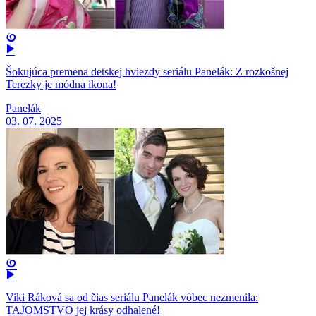
Šokujúca premena detskej hviezdy seriálu Panelák: Z rozkošnej
Terezky je módna ikona!
Panelák
03. 07. 2025
Viki Ráková sa od čias seriálu Panelák vôbec nezmenila:
TAJOMSTVO jej krásy odhalené!