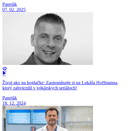
Panelák
07. 02. 2025
Život ako na hojdačke: Zaspomínajte si na Lukáša Hoffmanna,
ktorý zahviezdil v jojkárskych seriáloch!
Panelák
18. 12. 2024