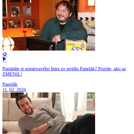
Pamätáte si usmievavého Imra zo seriálu Panelák? Pozrite, ako sa
ZMENIL!
Panelák
11. 02. 2026