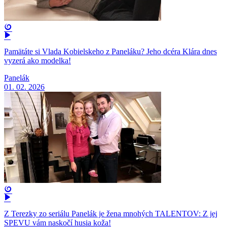
Pamätáte si Vlada Kobielskeho z Paneláku? Jeho dcéra Klára dnes
vyzerá ako modelka!
Panelák
01. 02. 2026
Z Terezky zo seriálu Panelák je žena mnohých TALENTOV: Z jej
SPEVU vám naskočí husia koža!