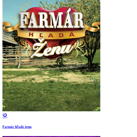
Farmár hľadá ženu