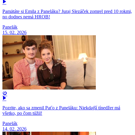
Pamätáte si Emila z Paneláku? Juraj Slezáček zomrel pred 10 rokmi,
no dodnes nemá HROB!
Panelák
15. 02. 2026
Pozrite, ako sa zmenil Paťo z Paneláku: Niekdajší tínedžer má
všetko, po čom túžil!
Panelák
14. 02. 2026