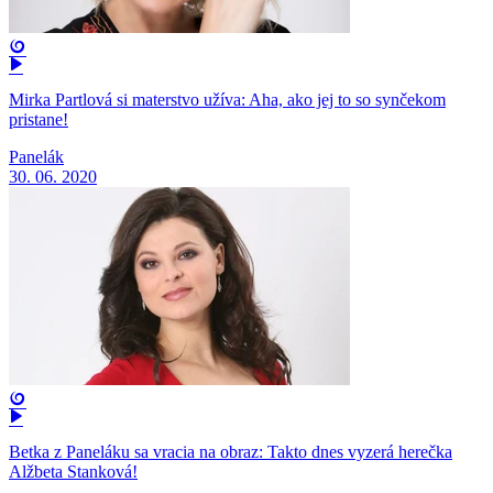
Mirka Partlová si materstvo užíva: Aha, ako jej to so synčekom
pristane!
Panelák
30. 06. 2020
Betka z Paneláku sa vracia na obraz: Takto dnes vyzerá herečka
Alžbeta Stanková!