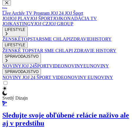
Live
Archív
TV Program
JOJ 24
JOJ Šport
JOJ
JOJ PLAY
JOJ ŠPORT
JOJKO
NADÁCIA TV
JOJ
KASTINGY
JOJ CZ
JOJ GROUP
LIFESTYLE
ŽENSKÉ
TOPSTAR
SME CHLAPI
ZDRAVIE
HISTORY
LIFESTYLE
ŽENSKÉ
TOPSTAR
SME CHLAPI
ZDRAVIE
HISTORY
SPRAVODAJSTVO
NOVINY
JOJ 24
ŠPORT
VIDEONOVINY
EUNOVINY
SPRAVODAJSTVO
NOVINY
JOJ 24
ŠPORT
VIDEONOVINY
EUNOVINY
Svetlý Dizajn
Sledujte svoje obľúbené relácie naživo ale
aj v predstihu