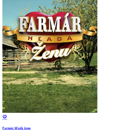
Farmár hľadá ženu