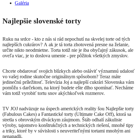
Galéria
Najlepšie slovenské torty
Ruku na srdce - kto z nás si rád nepochutí na skvelej torte od tých
najlepších cukrárov? A ak je tá torta zhotovená presne na želanie,
určite nikto neodmietne. Torta totiž nie je iba obyčajný zákusok, ale
oveľa viac, je to doslova umenie - pre pôžitok všetkých zmyslov.
Chcete obdarovať svojich blízkych alebo osláviť významnú udalosť
vo vašej rodine skutočne originálnym spôsobom? Teraz máte
jedinečnú príležitosť. Televízia Joj a najlepší cukrári Slovenska vám
pomôžu s darčekom, na ktorý budete ešte dlho spomínať. Necháme
vám totiž vyrobiť tortu snov akýchkoľvek rozmerov.
TV JOJ nadväzuje na úspech amerických reality šou Najlepšie torty
(Fabulous Cakes) a Fantastické torty (Ultimate Cake Off), ktorá sa
stretla s obrovským diváckym záujmom. Štáb odhalí zákulisie
výroby, tajomstvo konštrukčných a technických riešení, mnohé tipy
a triky, ktoré by v súvislosti s neuveriteľnými tortami mnohým ani
nenapadli.