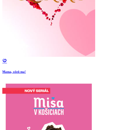
Mama, ožeň ma!