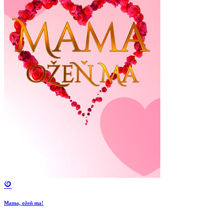
Mama, ožeň ma!