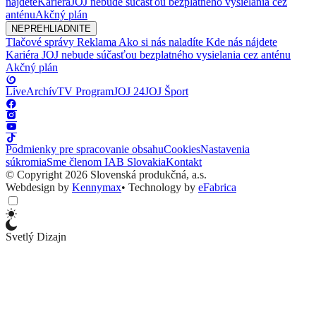
nájdete
Kariéra
JOJ nebude súčasťou bezplatného vysielania cez
anténu
Akčný plán
NEPREHLIADNITE
Tlačové správy
Reklama
Ako si nás naladíte
Kde nás nájdete
Kariéra
JOJ nebude súčasťou bezplatného vysielania cez anténu
Akčný plán
Live
Archív
TV Program
JOJ 24
JOJ Šport
Podmienky pre spracovanie obsahu
Cookies
Nastavenia
súkromia
Sme členom IAB Slovakia
Kontakt
© Copyright 2026 Slovenská produkčná, a.s.
Webdesign by
Kennymax
•
Technology by
eFabrica
Svetlý Dizajn