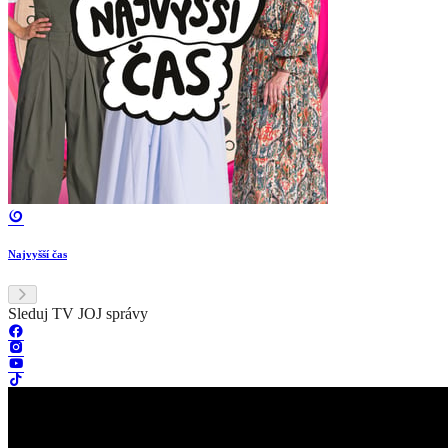
Najvyšší čas
Sleduj TV JOJ správy