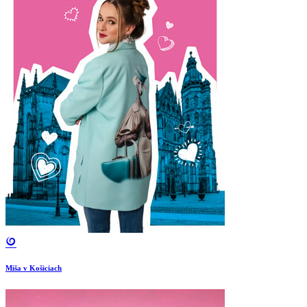
Miša v Košiciach