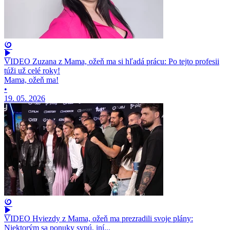
VIDEO Zuzana z Mama, ožeň ma si hľadá prácu: Po tejto profesii
túži už celé roky!
Mama, ožeň ma!
•
19. 05. 2026
VIDEO Hviezdy z Mama, ožeň ma prezradili svoje plány:
Niektorým sa ponuky sypú, iní...