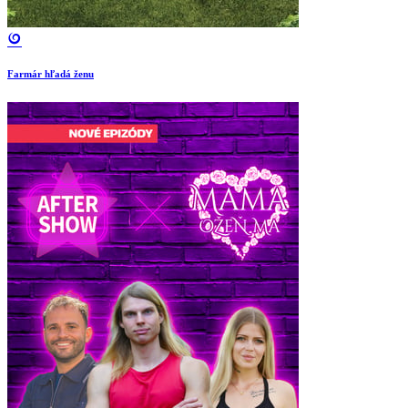
Farmár hľadá ženu