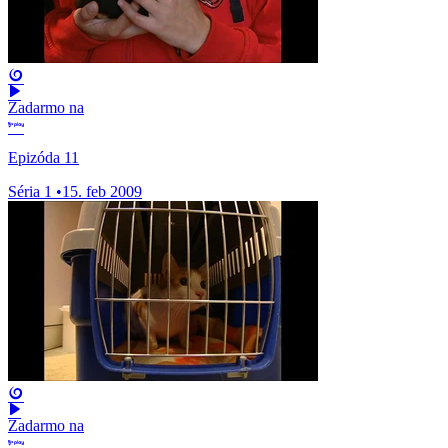
Zadarmo na
Epizóda 11
Séria 1
•
15. feb 2009
Zadarmo na