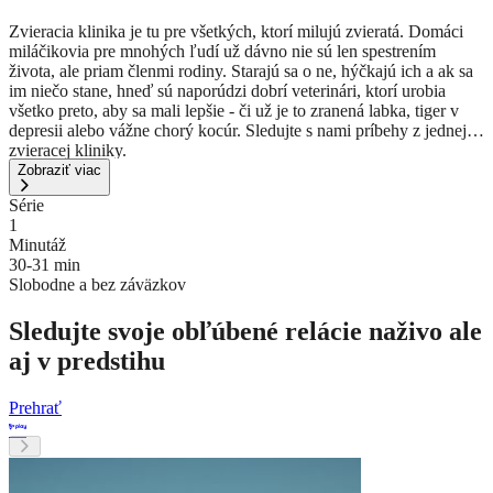
Zvieracia klinika je tu pre všetkých, ktorí milujú zvieratá. Domáci
miláčikovia pre mnohých ľudí už dávno nie sú len spestrením
života, ale priam členmi rodiny. Starajú sa o ne, hýčkajú ich a ak sa
im niečo stane, hneď sú naporúdzi dobrí veterinári, ktorí urobia
všetko preto, aby sa mali lepšie - či už je to zranená labka, tiger v
depresii alebo vážne chorý kocúr. Sledujte s nami príbehy z jednej
zvieracej kliniky.
Zobraziť viac
Série
1
Minutáž
30-31 min
Slobodne a bez záväzkov
Sledujte svoje obľúbené relácie naživo ale
aj v predstihu
Prehrať