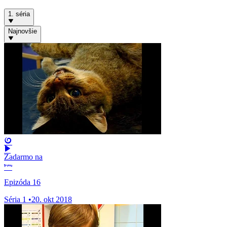
1. séria
Najnovšie
Zadarmo na
Epizóda 16
Séria 1
•
20. okt 2018