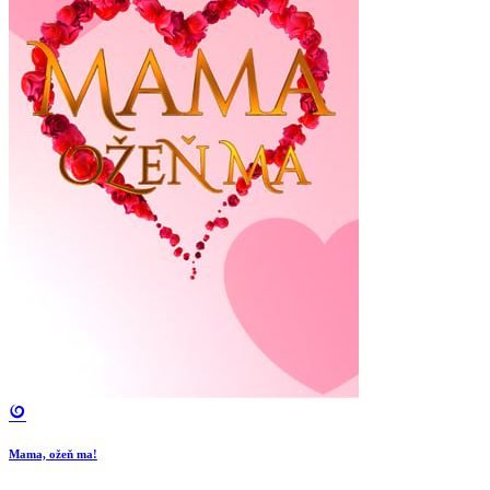
Mama, ožeň ma!