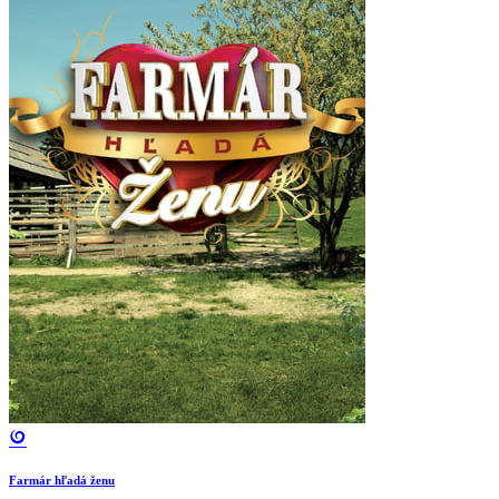
Farmár hľadá ženu