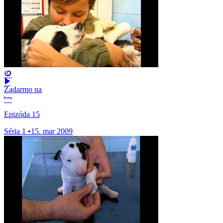
Zadarmo na
Epizóda 15
Séria 1
•
15. mar 2009