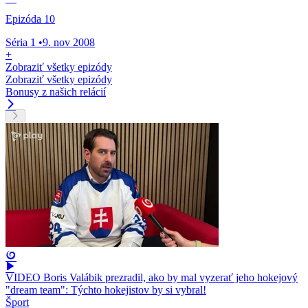
Epizóda 10
Séria 1
•
9. nov 2008
+
Zobraziť všetky epizódy
Zobraziť všetky epizódy
Bonusy z našich relácií
VIDEO Boris Valábik prezradil, ako by mal vyzerať jeho hokejový
"dream team": Týchto hokejistov by si vybral!
Šport