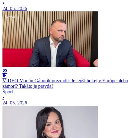
•
24. 05. 2026
VIDEO Marián Gáborík prezradil: Je lepší hokej v Európe alebo
zámorí? Takáto je pravda!
Šport
•
24. 05. 2026