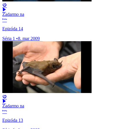
Zadarmo na
Epizóda 14
Séria 1
•
8. mar 2009
Zadarmo na
Epizóda 13