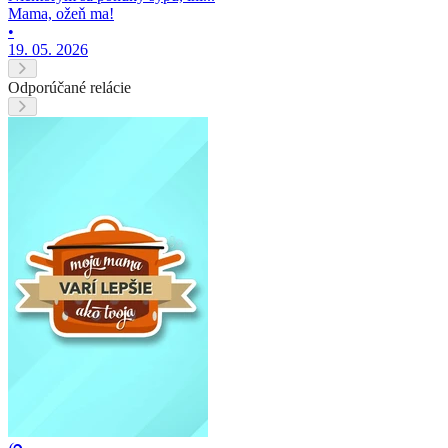
Mama, ožeň ma!
•
19. 05. 2026
Odporúčané relácie