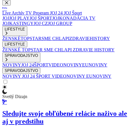
Live
Archív
TV Program
JOJ 24
JOJ Šport
JOJ
JOJ PLAY
JOJ ŠPORT
JOJKO
NADÁCIA TV
JOJ
KASTINGY
JOJ CZ
JOJ GROUP
LIFESTYLE
ŽENSKÉ
TOPSTAR
SME CHLAPI
ZDRAVIE
HISTORY
LIFESTYLE
ŽENSKÉ
TOPSTAR
SME CHLAPI
ZDRAVIE
HISTORY
SPRAVODAJSTVO
NOVINY
JOJ 24
ŠPORT
VIDEONOVINY
EUNOVINY
SPRAVODAJSTVO
NOVINY
JOJ 24
ŠPORT
VIDEONOVINY
EUNOVINY
Svetlý Dizajn
Sledujte svoje obľúbené relácie naživo ale
aj v predstihu