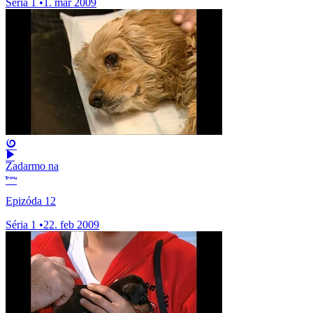
Séria 1
•
1. mar 2009
Zadarmo na
Epizóda 12
Séria 1
•
22. feb 2009