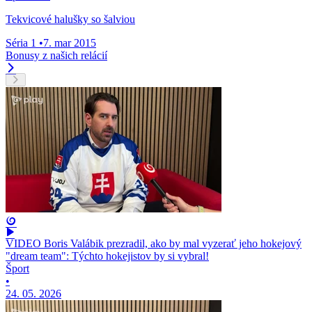
Tekvicové halušky so šalviou
Séria 1
•
7. mar 2015
Bonusy z našich relácií
VIDEO Boris Valábik prezradil, ako by mal vyzerať jeho hokejový
"dream team": Týchto hokejistov by si vybral!
Šport
•
24. 05. 2026