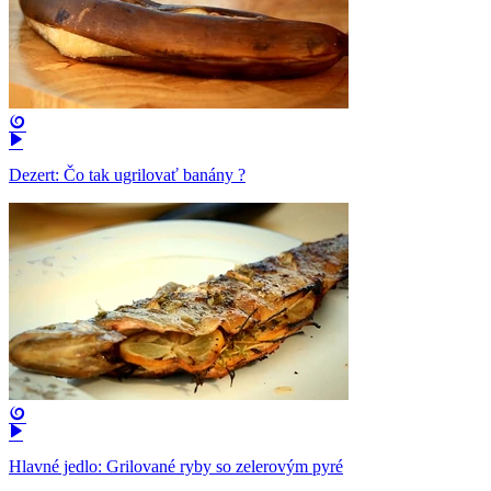
Dezert: Čo tak ugrilovať banány ?
Hlavné jedlo: Grilované ryby so zelerovým pyré