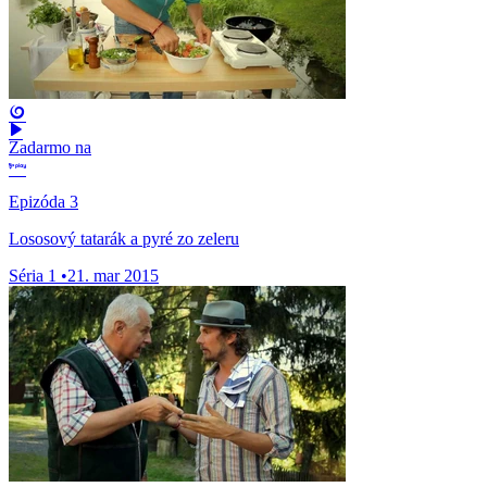
Zadarmo na
Epizóda 3
Lososový tatarák a pyré zo zeleru
Séria 1
•
21. mar 2015