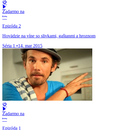
Zadarmo na
Epizóda 2
Hovädzie na víne so slivkami, gaštanmi a hroznom
Séria 1
•
14. mar 2015
Zadarmo na
Epizóda 1