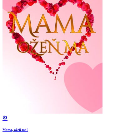
Mama, ožeň ma!