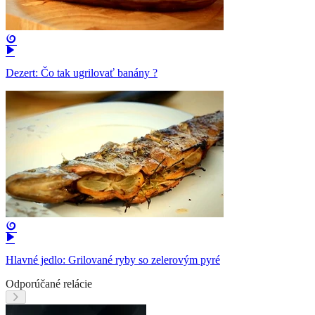
Dezert: Čo tak ugrilovať banány ?
Hlavné jedlo: Grilované ryby so zelerovým pyré
Odporúčané relácie