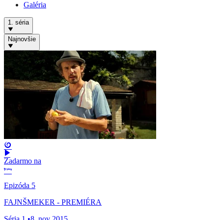
Galéria
1. séria
Najnovšie
Zadarmo na
Epizóda 5
FAJNŠMEKER - PREMIÉRA
Séria 1
•
8. nov 2015