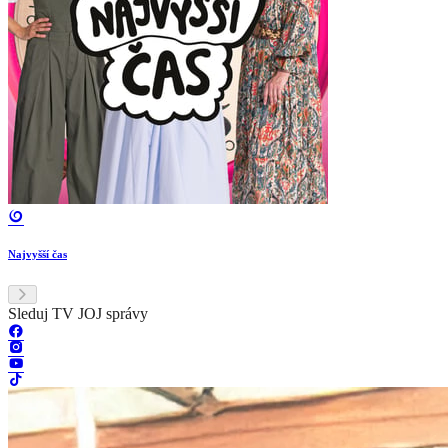
Najvyšší čas
Sleduj TV JOJ správy