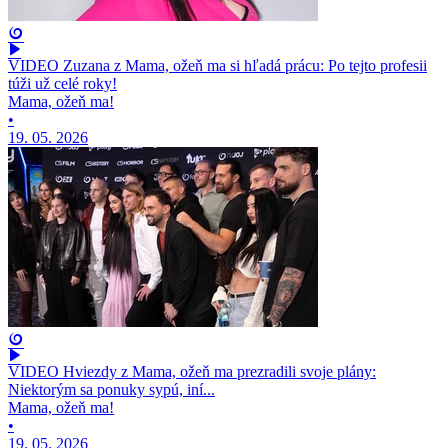
VIDEO Zuzana z Mama, ožeň ma si hľadá prácu: Po tejto profesii
túži už celé roky!
Mama, ožeň ma!
•
19. 05. 2026
VIDEO Hviezdy z Mama, ožeň ma prezradili svoje plány:
Niektorým sa ponuky sypú, iní...
Mama, ožeň ma!
•
19. 05. 2026