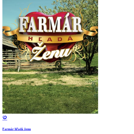
Farmár hľadá ženu