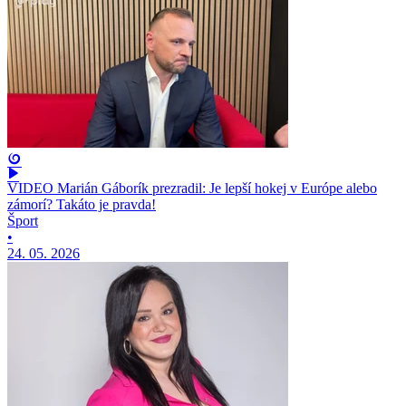
VIDEO Marián Gáborík prezradil: Je lepší hokej v Európe alebo
zámorí? Takáto je pravda!
Šport
•
24. 05. 2026