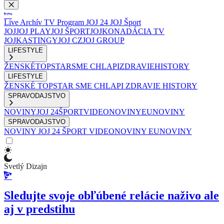
Live
Archív
TV Program
JOJ 24
JOJ Šport
JOJ
JOJ PLAY
JOJ ŠPORT
JOJKO
NADÁCIA TV
JOJ
KASTINGY
JOJ CZ
JOJ GROUP
LIFESTYLE
ŽENSKÉ
TOPSTAR
SME CHLAPI
ZDRAVIE
HISTORY
LIFESTYLE
ŽENSKÉ
TOPSTAR
SME CHLAPI
ZDRAVIE
HISTORY
SPRAVODAJSTVO
NOVINY
JOJ 24
ŠPORT
VIDEONOVINY
EUNOVINY
SPRAVODAJSTVO
NOVINY
JOJ 24
ŠPORT
VIDEONOVINY
EUNOVINY
Svetlý Dizajn
Sledujte svoje obľúbené relácie naživo ale
aj v predstihu