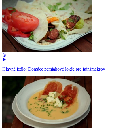
Hlavné jedlo: Domáce zemiakové lokše pre fajnšmekrov