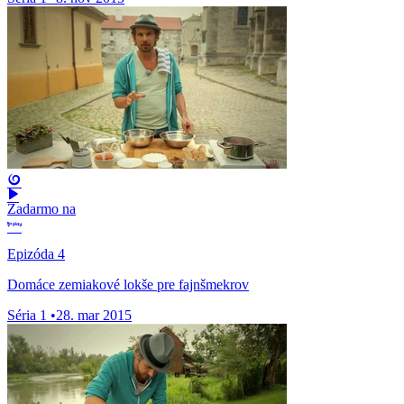
Zadarmo na
Epizóda 4
Domáce zemiakové lokše pre fajnšmekrov
Séria 1
•
28. mar 2015