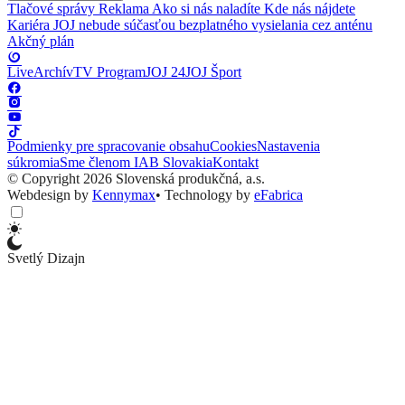
Tlačové správy
Reklama
Ako si nás naladíte
Kde nás nájdete
Kariéra
JOJ nebude súčasťou bezplatného vysielania cez anténu
Akčný plán
Live
Archív
TV Program
JOJ 24
JOJ Šport
Podmienky pre spracovanie obsahu
Cookies
Nastavenia
súkromia
Sme členom IAB Slovakia
Kontakt
© Copyright 2026 Slovenská produkčná, a.s.
Webdesign by
Kennymax
•
Technology by
eFabrica
Svetlý Dizajn