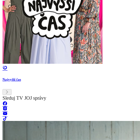
Najvyšší čas
Sleduj TV JOJ správy