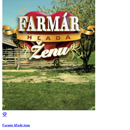
Farmár hľadá ženu