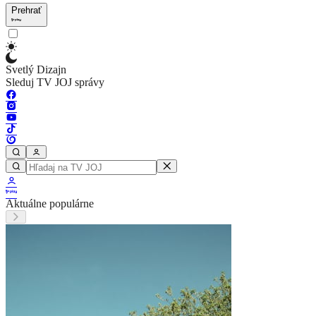
Prehrať
Svetlý Dizajn
Sleduj TV JOJ správy
Aktuálne populárne