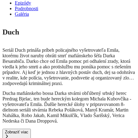
Epizódy
Podrobnosti
Galéria
Duch
Seriál Duch prináša príbeh policajného vyšetrovateľa Emila,
ktorému život naruby obráti smrť mafiánskeho šéfa Darka
Besarabiča. Darko chce od Emila pomoc pri odhalení zrady, ktorá
viedla k jeho smrti a ako protislužbu mu ponúka pomoc s riešením
prípadov. Aj keď je jednou z hlavných postáv duch, dej sa odohráva
v realite, kde polícia, vyšetrovanie, podsvetie aj organizovaný zločin
zodpovedajú kriminálnej praxi.
Ducha mafiánskeho bossa Darka stvárni obľúbený srbský herec
Predrag Bjelac, ten bude hereckým kolegom Michala Kubovčíka -
vyšetrovateľa Emila. Ďalšie herecké úlohy v pripravovanom 8-
dielnom seriáli stvárnia Rebeka Poláková, Maroš Kramár, Martin
Nahálka, Robo Jakab, Kamil Mikulčík, Vlado Šarišský, Verica
Nedeska či Dana Droppová.
Zobraziť viac