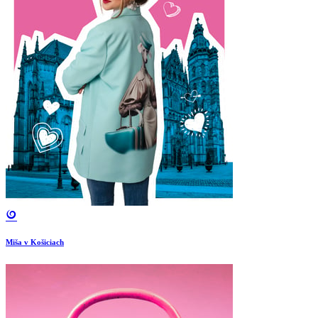
Miša v Košiciach