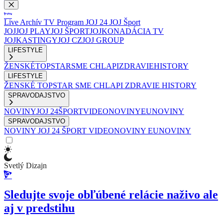
Live
Archív
TV Program
JOJ 24
JOJ Šport
JOJ
JOJ PLAY
JOJ ŠPORT
JOJKO
NADÁCIA TV
JOJ
KASTINGY
JOJ CZ
JOJ GROUP
LIFESTYLE
ŽENSKÉ
TOPSTAR
SME CHLAPI
ZDRAVIE
HISTORY
LIFESTYLE
ŽENSKÉ
TOPSTAR
SME CHLAPI
ZDRAVIE
HISTORY
SPRAVODAJSTVO
NOVINY
JOJ 24
ŠPORT
VIDEONOVINY
EUNOVINY
SPRAVODAJSTVO
NOVINY
JOJ 24
ŠPORT
VIDEONOVINY
EUNOVINY
Svetlý Dizajn
Sledujte svoje obľúbené relácie naživo ale
aj v predstihu