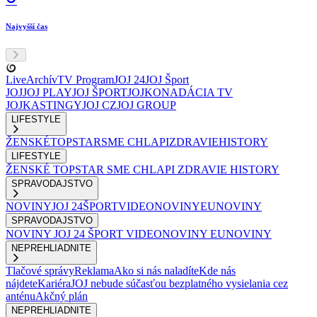
Najvyšší čas
Live
Archív
TV Program
JOJ 24
JOJ Šport
JOJ
JOJ PLAY
JOJ ŠPORT
JOJKO
NADÁCIA TV
JOJ
KASTINGY
JOJ CZ
JOJ GROUP
LIFESTYLE
ŽENSKÉ
TOPSTAR
SME CHLAPI
ZDRAVIE
HISTORY
LIFESTYLE
ŽENSKÉ
TOPSTAR
SME CHLAPI
ZDRAVIE
HISTORY
SPRAVODAJSTVO
NOVINY
JOJ 24
ŠPORT
VIDEONOVINY
EUNOVINY
SPRAVODAJSTVO
NOVINY
JOJ 24
ŠPORT
VIDEONOVINY
EUNOVINY
NEPREHLIADNITE
Tlačové správy
Reklama
Ako si nás naladíte
Kde nás
nájdete
Kariéra
JOJ nebude súčasťou bezplatného vysielania cez
anténu
Akčný plán
NEPREHLIADNITE