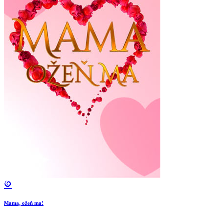
Mama, ožeň ma!