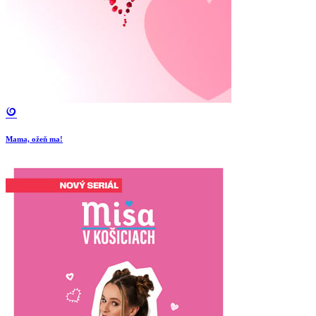
Mama, ožeň ma!