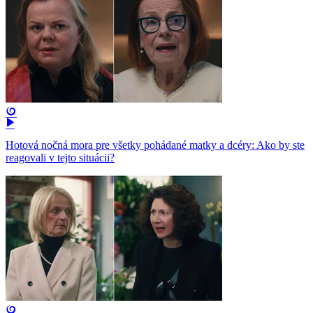
Hotová nočná mora pre všetky pohádané matky a dcéry: Ako by ste
reagovali v tejto situácii?