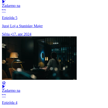
Zadarmo na
Epizóda 5
Juraj Loj a Stanislav Majer
Séria
•
17. apr 2024
Zadarmo na
Epizóda 4