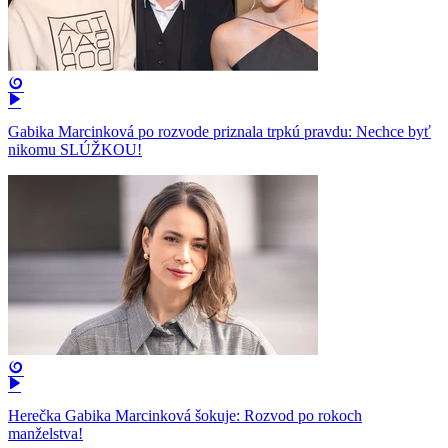
Gabika Marcinková po rozvode priznala trpkú pravdu: Nechce byť
nikomu SLÚŽKOU!
Herečka Gabika Marcinková šokuje: Rozvod po rokoch
manželstva!