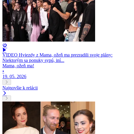
VIDEO Hviezdy z Mama, ožeň ma prezradili svoje plány:
Niektorým sa ponuky sypú, iní...
Mama, ožeň ma!
•
19. 05. 2026
Najnovšie k relácii