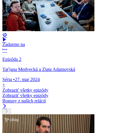
Zadarmo na
Epizóda 2
Taťjana Medvecká a Zlata Adamovská
Séria
•
27. mar 2024
+
Zobraziť všetky epizódy
Zobraziť všetky epizódy
Bonusy z našich relácií