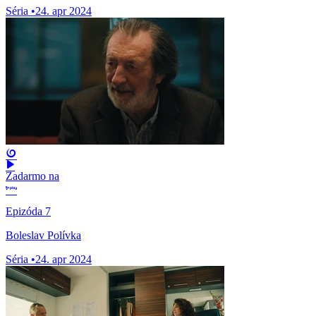
Séria
•
24. apr 2024
Zadarmo na
Epizóda 7
Boleslav Polívka
Séria
•
24. apr 2024