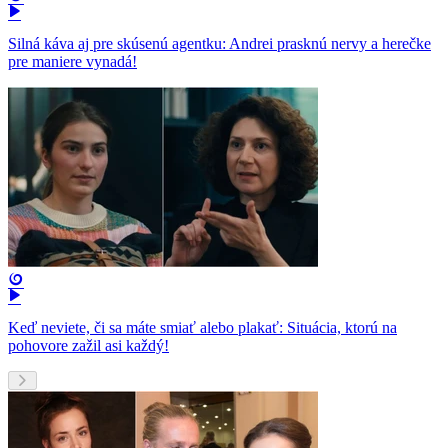
Silná káva aj pre skúsenú agentku: Andrei prasknú nervy a herečke
pre maniere vynadá!
Keď neviete, či sa máte smiať alebo plakať: Situácia, ktorú na
pohovore zažil asi každý!