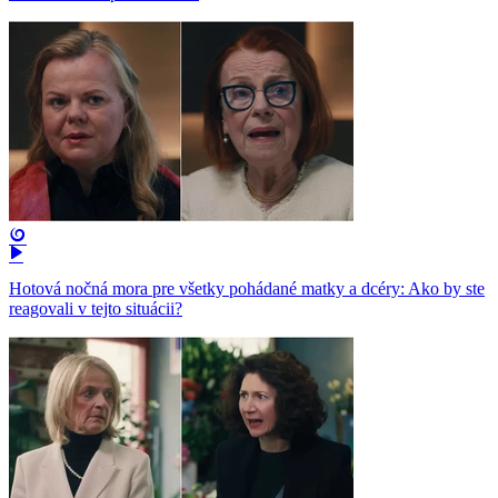
Hotová nočná mora pre všetky pohádané matky a dcéry: Ako by ste
reagovali v tejto situácii?