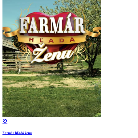
Farmár hľadá ženu