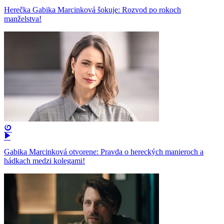
Herečka Gabika Marcinková šokuje: Rozvod po rokoch
manželstva!
Gabika Marcinková otvorene: Pravda o hereckých manieroch a
hádkach medzi kolegami!