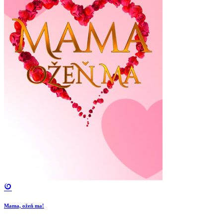
Mama, ožeň ma!