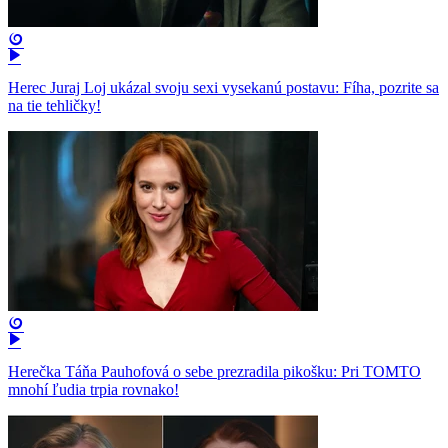
Herec Juraj Loj ukázal svoju sexi vysekanú postavu: Fíha, pozrite sa
na tie tehličky!
Herečka Táňa Pauhofová o sebe prezradila pikošku: Pri TOMTO
mnohí ľudia trpia rovnako!