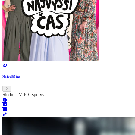
Najvyšší čas
Sleduj TV JOJ správy