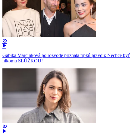
Gabika Marcinková po rozvode priznala trpkú pravdu: Nechce byť
nikomu SLÚŽKOU!