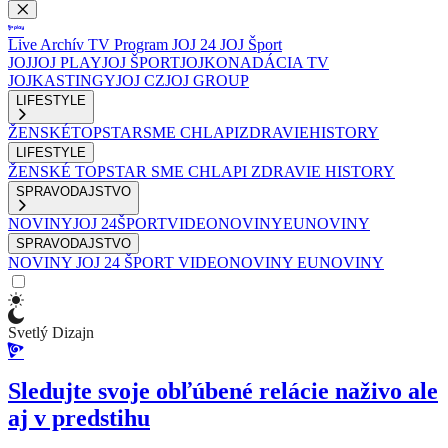
Live
Archív
TV Program
JOJ 24
JOJ Šport
JOJ
JOJ PLAY
JOJ ŠPORT
JOJKO
NADÁCIA TV
JOJ
KASTINGY
JOJ CZ
JOJ GROUP
LIFESTYLE
ŽENSKÉ
TOPSTAR
SME CHLAPI
ZDRAVIE
HISTORY
LIFESTYLE
ŽENSKÉ
TOPSTAR
SME CHLAPI
ZDRAVIE
HISTORY
SPRAVODAJSTVO
NOVINY
JOJ 24
ŠPORT
VIDEONOVINY
EUNOVINY
SPRAVODAJSTVO
NOVINY
JOJ 24
ŠPORT
VIDEONOVINY
EUNOVINY
Svetlý Dizajn
Sledujte svoje obľúbené relácie naživo ale
aj v predstihu