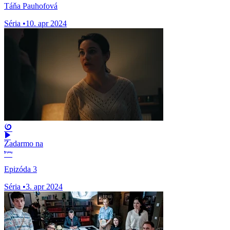
Táňa Pauhofová
Séria
•
10. apr 2024
Zadarmo na
Epizóda 3
Séria
•
3. apr 2024