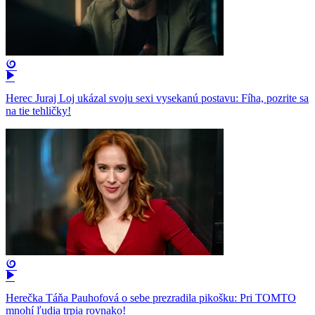
Herec Juraj Loj ukázal svoju sexi vysekanú postavu: Fíha, pozrite sa
na tie tehličky!
Herečka Táňa Pauhofová o sebe prezradila pikošku: Pri TOMTO
mnohí ľudia trpia rovnako!