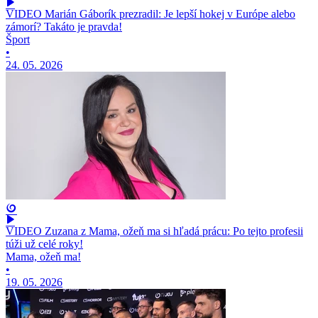
VIDEO Marián Gáborík prezradil: Je lepší hokej v Európe alebo
zámorí? Takáto je pravda!
Šport
•
24. 05. 2026
VIDEO Zuzana z Mama, ožeň ma si hľadá prácu: Po tejto profesii
túži už celé roky!
Mama, ožeň ma!
•
19. 05. 2026