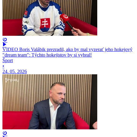
VIDEO Boris Valábik prezradil, ako by mal vyzerať jeho hokejový
"dream team": Týchto hokejistov by si vybral!
Šport
•
24. 05. 2026