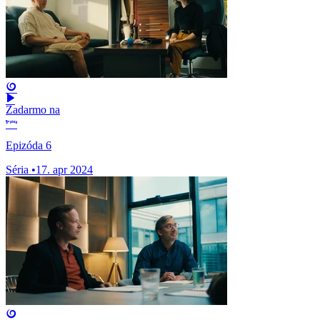
Zadarmo na
Epizóda 6
Séria
•
17. apr 2024