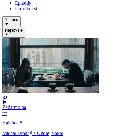
Epizódy
Podrobnosti
1. séria
Najnovšie
Zadarmo na
Epizóda 8
Michal Dlouhý a Ondřej Sokol