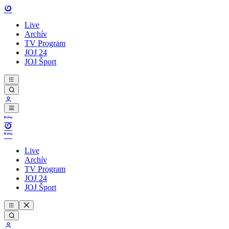
Live
Archív
TV Program
JOJ 24
JOJ Šport
Live
Archív
TV Program
JOJ 24
JOJ Šport