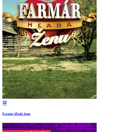
Farmár hľadá ženu