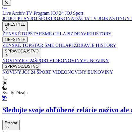
Live
Archív
TV Program
JOJ 24
JOJ Šport
JOJ
JOJ PLAY
JOJ ŠPORT
JOJKO
NADÁCIA TV JOJ
KASTINGY
LIFESTYLE
ŽENSKÉ
TOPSTAR
SME CHLAPI
ZDRAVIE
HISTORY
LIFESTYLE
ŽENSKÉ
TOPSTAR
SME CHLAPI
ZDRAVIE
HISTORY
SPRAVODAJSTVO
NOVINY
JOJ 24
ŠPORT
VIDEONOVINY
EUNOVINY
SPRAVODAJSTVO
NOVINY
JOJ 24
ŠPORT
VIDEONOVINY
EUNOVINY
Svetlý Dizajn
Sledujte svoje obľúbené relácie naživo ale 
Prehrať