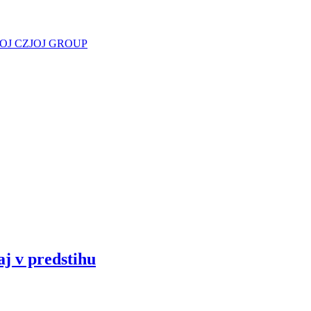
JOJ CZ
JOJ GROUP
aj v predstihu