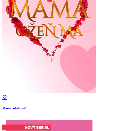
Mama, ožeň ma!