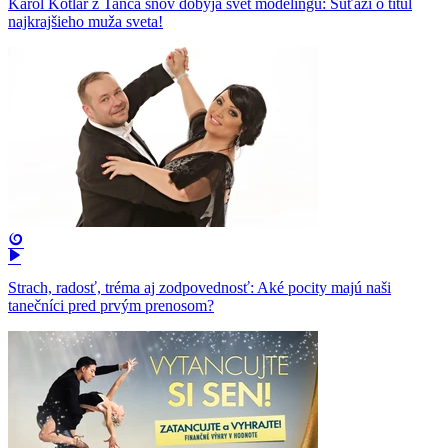
Karol Kotlár z Tanca snov dobýja svet modelingu: Súťaží o titul
najkrajšieho muža sveta!
Strach, radosť, tréma aj zodpovednosť: Aké pocity majú naši
tanečníci pred prvým prenosom?