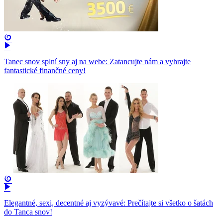
Tanec snov splní sny aj na webe: Zatancujte nám a vyhrajte
fantastické finančné ceny!
Elegantné, sexi, decentné aj vyzývavé: Prečítajte si všetko o šatách
do Tanca snov!