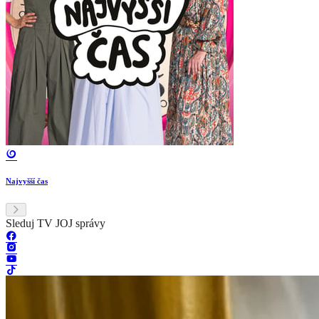
Najvyšší čas
Sleduj TV JOJ správy