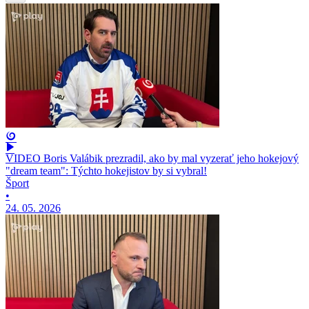
VIDEO Boris Valábik prezradil, ako by mal vyzerať jeho hokejový
"dream team": Týchto hokejistov by si vybral!
Šport
•
24. 05. 2026