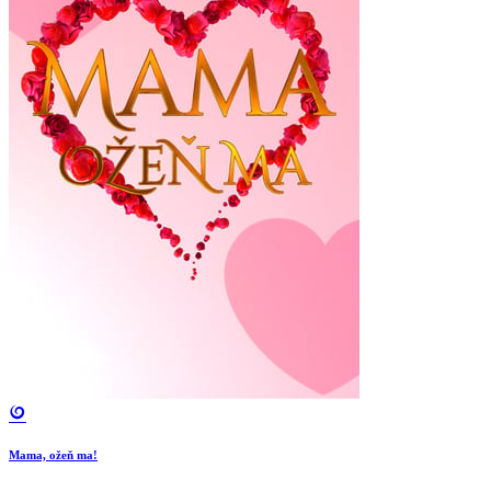
Mama, ožeň ma!