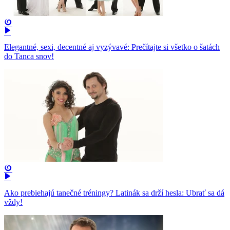
Elegantné, sexi, decentné aj vyzývavé: Prečítajte si všetko o šatách
do Tanca snov!
Ako prebiehajú tanečné tréningy? Latinák sa drží hesla: Ubrať sa dá
vždy!