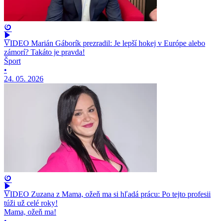
VIDEO Marián Gáborík prezradil: Je lepší hokej v Európe alebo
zámorí? Takáto je pravda!
Šport
•
24. 05. 2026
VIDEO Zuzana z Mama, ožeň ma si hľadá prácu: Po tejto profesii
túži už celé roky!
Mama, ožeň ma!
•