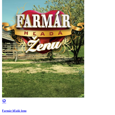
Farmár hľadá ženu