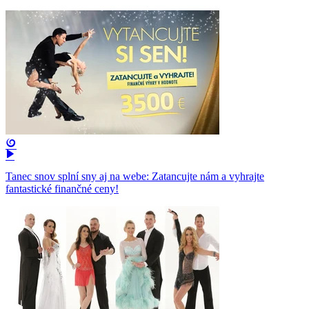
Tanec snov splní sny aj na webe: Zatancujte nám a vyhrajte
fantastické finančné ceny!