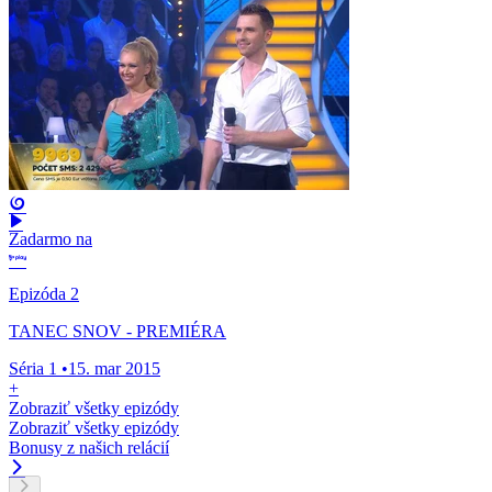
Zadarmo na
Epizóda 2
TANEC SNOV - PREMIÉRA
Séria 1
•
15. mar 2015
+
Zobraziť všetky epizódy
Zobraziť všetky epizódy
Bonusy z našich relácií