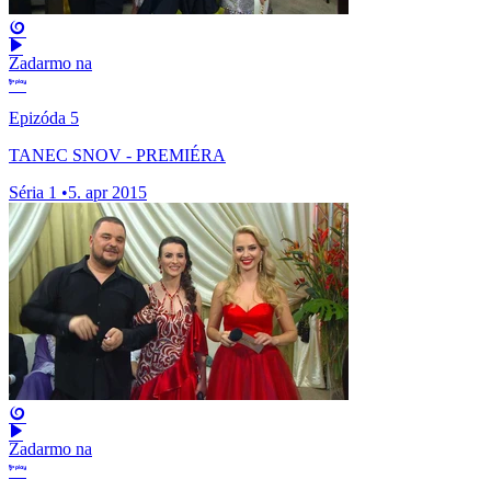
Zadarmo na
Epizóda 5
TANEC SNOV - PREMIÉRA
Séria 1
•
5. apr 2015
Zadarmo na