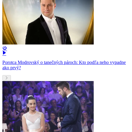
Porotca Modrovský o tanečných pároch: Kto podľa neho vypadne
ako prvý?