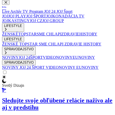
Live
Archív
TV Program
JOJ 24
JOJ Šport
JOJ
JOJ PLAY
JOJ ŠPORT
JOJKO
NADÁCIA TV
JOJ
KASTINGY
JOJ CZ
JOJ GROUP
LIFESTYLE
ŽENSKÉ
TOPSTAR
SME CHLAPI
ZDRAVIE
HISTORY
LIFESTYLE
ŽENSKÉ
TOPSTAR
SME CHLAPI
ZDRAVIE
HISTORY
SPRAVODAJSTVO
NOVINY
JOJ 24
ŠPORT
VIDEONOVINY
EUNOVINY
SPRAVODAJSTVO
NOVINY
JOJ 24
ŠPORT
VIDEONOVINY
EUNOVINY
Svetlý Dizajn
Sledujte svoje obľúbené relácie naživo ale
aj v predstihu