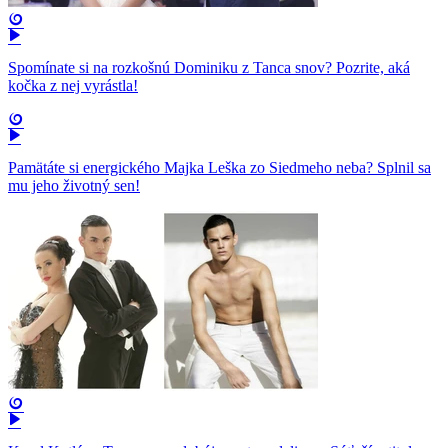
Spomínate si na rozkošnú Dominiku z Tanca snov? Pozrite, aká
kočka z nej vyrástla!
Pamätáte si energického Majka Leška zo Siedmeho neba? Splnil sa
mu jeho životný sen!