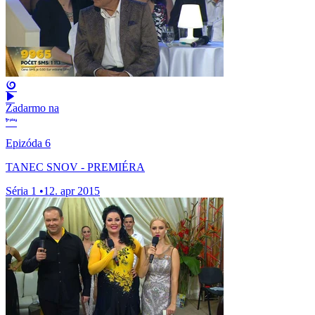
Zadarmo na
Epizóda 6
TANEC SNOV - PREMIÉRA
Séria 1
•
12. apr 2015