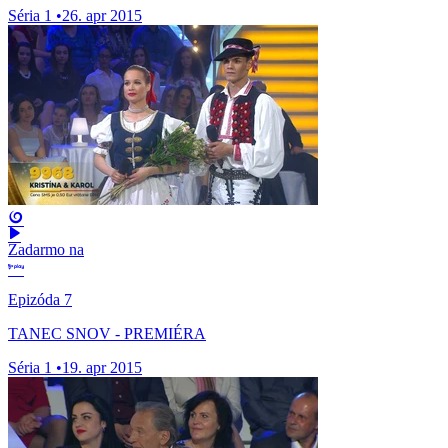
Séria 1
•
26. apr 2015
Zadarmo na
Epizóda 7
TANEC SNOV - PREMIÉRA
Séria 1
•
19. apr 2015