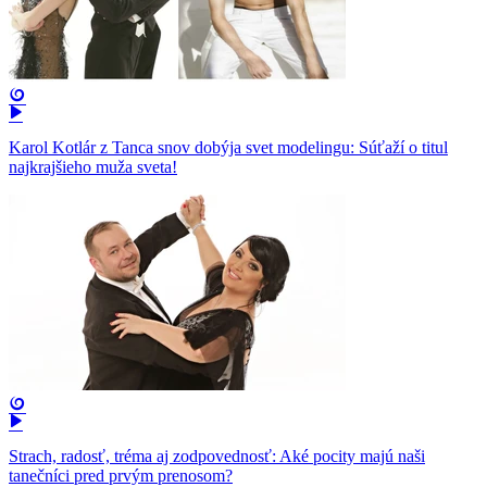
Karol Kotlár z Tanca snov dobýja svet modelingu: Súťaží o titul
najkrajšieho muža sveta!
Strach, radosť, tréma aj zodpovednosť: Aké pocity majú naši
tanečníci pred prvým prenosom?