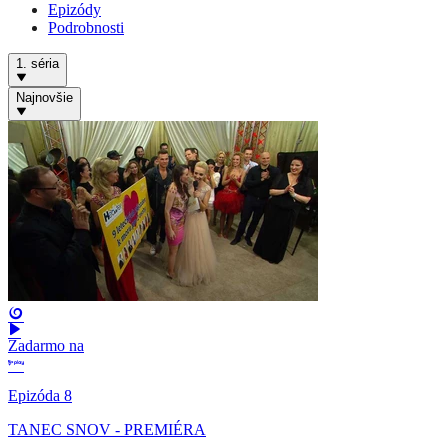
Epizódy
Podrobnosti
1. séria
Najnovšie
Zadarmo na
Epizóda 8
TANEC SNOV - PREMIÉRA