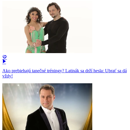
Ako prebiehajú tanečné tréningy? Latinák sa drží hesla: Ubrať sa dá
vždy!