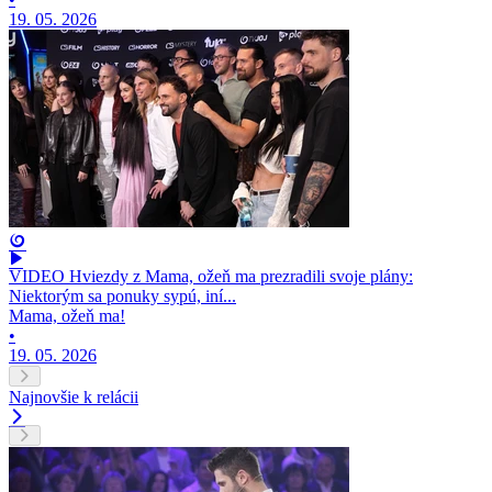
19. 05. 2026
VIDEO Hviezdy z Mama, ožeň ma prezradili svoje plány:
Niektorým sa ponuky sypú, iní...
Mama, ožeň ma!
•
19. 05. 2026
Najnovšie k relácii