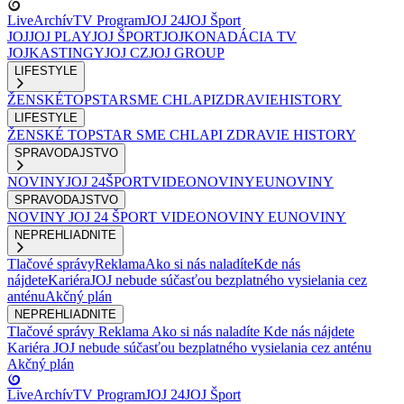
Live
Archív
TV Program
JOJ 24
JOJ Šport
JOJ
JOJ PLAY
JOJ ŠPORT
JOJKO
NADÁCIA TV
JOJ
KASTINGY
JOJ CZ
JOJ GROUP
LIFESTYLE
ŽENSKÉ
TOPSTAR
SME CHLAPI
ZDRAVIE
HISTORY
LIFESTYLE
ŽENSKÉ
TOPSTAR
SME CHLAPI
ZDRAVIE
HISTORY
SPRAVODAJSTVO
NOVINY
JOJ 24
ŠPORT
VIDEONOVINY
EUNOVINY
SPRAVODAJSTVO
NOVINY
JOJ 24
ŠPORT
VIDEONOVINY
EUNOVINY
NEPREHLIADNITE
Tlačové správy
Reklama
Ako si nás naladíte
Kde nás
nájdete
Kariéra
JOJ nebude súčasťou bezplatného vysielania cez
anténu
Akčný plán
NEPREHLIADNITE
Tlačové správy
Reklama
Ako si nás naladíte
Kde nás nájdete
Kariéra
JOJ nebude súčasťou bezplatného vysielania cez anténu
Akčný plán
Live
Archív
TV Program
JOJ 24
JOJ Šport