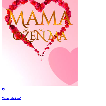
Mama, ožeň ma!