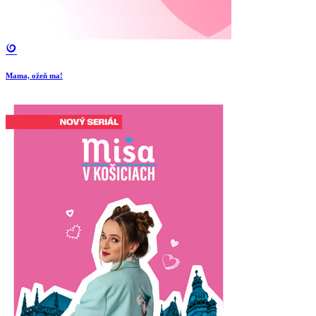
Mama, ožeň ma!