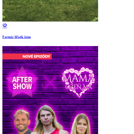
Farmár hľadá ženu