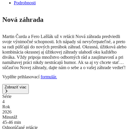
Podrobnosti
Nová záhrada
Martin Čurda a Fero Laššák už v relácii Nová záhrada predviedli
svoje výnimočné schopnosti. Ich nápady sú nevyčerpateľné, a preto
sa radi púšťajú do nových prerábok záhrad. Okrasná, úžitková alebo
kombinácia okrasnej aj úžitkovej záhrady ulahodí oku každého
diváka. Vždy pripoja množstvo odborných rád a zaujímavostí a pri
namáhavej práci nikdy nestrácajú humor. Ak sa aj vy chcete stať
súčasťou Novej záhrady, dajte nám o sebe a o vašej záhrade vedieť!
Vyplňte prihlasovací
formulár.
Zobraziť viac
Série
4
Rok
2026
Minutáž
45-46 min
Odporúčané relácie