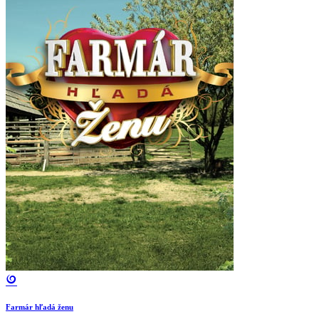
Farmár hľadá ženu