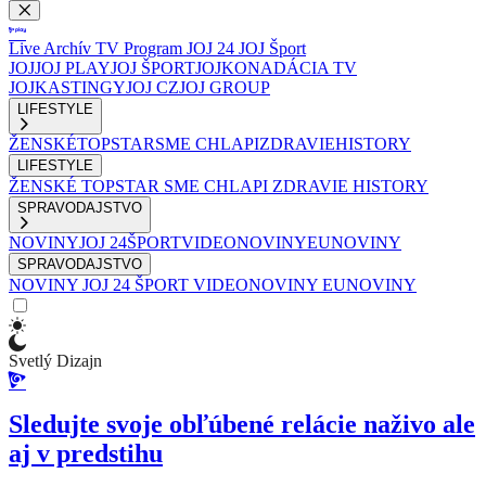
Live
Archív
TV Program
JOJ 24
JOJ Šport
JOJ
JOJ PLAY
JOJ ŠPORT
JOJKO
NADÁCIA TV
JOJ
KASTINGY
JOJ CZ
JOJ GROUP
LIFESTYLE
ŽENSKÉ
TOPSTAR
SME CHLAPI
ZDRAVIE
HISTORY
LIFESTYLE
ŽENSKÉ
TOPSTAR
SME CHLAPI
ZDRAVIE
HISTORY
SPRAVODAJSTVO
NOVINY
JOJ 24
ŠPORT
VIDEONOVINY
EUNOVINY
SPRAVODAJSTVO
NOVINY
JOJ 24
ŠPORT
VIDEONOVINY
EUNOVINY
Svetlý Dizajn
Sledujte svoje obľúbené relácie naživo ale
aj v predstihu