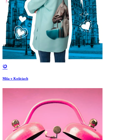
Miša v Košiciach