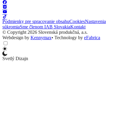
Podmienky pre spracovanie obsahu
Cookies
Nastavenia
súkromia
Sme členom IAB Slovakia
Kontakt
© Copyright 2026 Slovenská produkčná, a.s.
Webdesign by
Kennymax
•
Technology by
eFabrica
Svetlý Dizajn