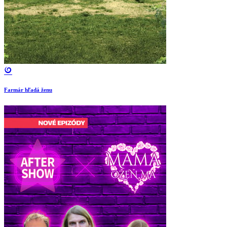
Farmár hľadá ženu