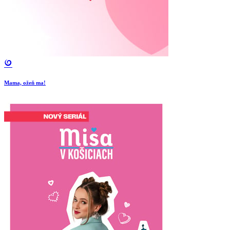
Mama, ožeň ma!