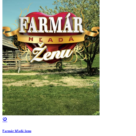
Farmár hľadá ženu