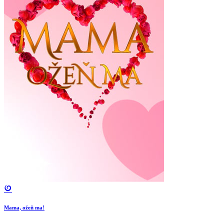
Mama, ožeň ma!