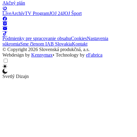
Akčný plán
Live
Archív
TV Program
JOJ 24
JOJ Šport
Podmienky pre spracovanie obsahu
Cookies
Nastavenia
súkromia
Sme členom IAB Slovakia
Kontakt
© Copyright 2026 Slovenská produkčná, a.s.
Webdesign by
Kennymax
•
Technology by
eFabrica
Svetlý Dizajn