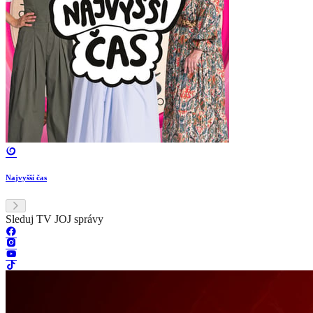
Najvyšší čas
Sleduj TV JOJ správy