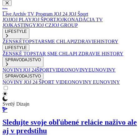
Live
Archív
TV Program
JOJ 24
JOJ Šport
JOJ
JOJ PLAY
JOJ ŠPORT
JOJKO
NADÁCIA TV
JOJ
KASTINGY
JOJ CZ
JOJ GROUP
LIFESTYLE
ŽENSKÉ
TOPSTAR
SME CHLAPI
ZDRAVIE
HISTORY
LIFESTYLE
ŽENSKÉ
TOPSTAR
SME CHLAPI
ZDRAVIE
HISTORY
SPRAVODAJSTVO
NOVINY
JOJ 24
ŠPORT
VIDEONOVINY
EUNOVINY
SPRAVODAJSTVO
NOVINY
JOJ 24
ŠPORT
VIDEONOVINY
EUNOVINY
Svetlý Dizajn
Sledujte svoje obľúbené relácie naživo ale
aj v predstihu