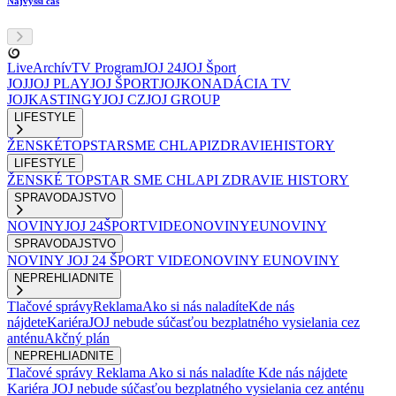
Najvyšší čas
Live
Archív
TV Program
JOJ 24
JOJ Šport
JOJ
JOJ PLAY
JOJ ŠPORT
JOJKO
NADÁCIA TV
JOJ
KASTINGY
JOJ CZ
JOJ GROUP
LIFESTYLE
ŽENSKÉ
TOPSTAR
SME CHLAPI
ZDRAVIE
HISTORY
LIFESTYLE
ŽENSKÉ
TOPSTAR
SME CHLAPI
ZDRAVIE
HISTORY
SPRAVODAJSTVO
NOVINY
JOJ 24
ŠPORT
VIDEONOVINY
EUNOVINY
SPRAVODAJSTVO
NOVINY
JOJ 24
ŠPORT
VIDEONOVINY
EUNOVINY
NEPREHLIADNITE
Tlačové správy
Reklama
Ako si nás naladíte
Kde nás
nájdete
Kariéra
JOJ nebude súčasťou bezplatného vysielania cez
anténu
Akčný plán
NEPREHLIADNITE
Tlačové správy
Reklama
Ako si nás naladíte
Kde nás nájdete
Kariéra
JOJ nebude súčasťou bezplatného vysielania cez anténu