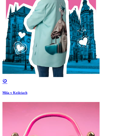
Miša v Košiciach