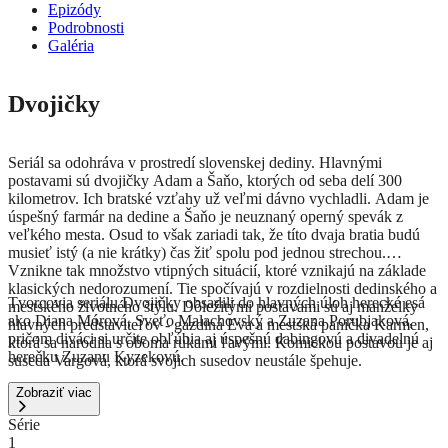
Epizódy
Podrobnosti
Galéria
Dvojičky
Seriál sa odohráva v prostredí slovenskej dediny. Hlavnými
postavami sú dvojičky Adam a Šaňo, ktorých od seba delí 300
kilometrov. Ich bratské vzťahy už veľmi dávno vychladli. Adam je
úspešný farmár na dedine a Šaňo je neuznaný operný spevák z
veľkého mesta. Osud to však zariadi tak, že títo dvaja bratia budú
musieť istý (a nie krátky) čas žiť spolu pod jednou strechou.
Vznikne tak množstvo vtipných situácií, ktoré vznikajú na základe
klasických nedorozumení. Tie spočívajú v rozdielnosti dedinského a
Tvorcovia seriálu Dvojičky obsadili do hlavných úloh herecké esá
mestského životného štýlu. Dôležitými postavami sú aj manželky
ako Diana Mórová, Sveťo Malachovský a Zuzana Porubjaková,
hlavných predstaviteľov - gazdiná Eva a mestská panička Karmen,
pričom diváci si určite obľúbia aj úspešnú dabingovú a divadelnú
ktorá sa narodila s oboma rukami ľavými. Komickou postavou je aj
herečku Zuzanu Kyzekovú.
suseda Vargová, ktorá svojich susedov neustále špehuje.
Zobraziť viac
Série
1