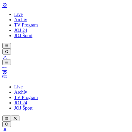
Live
Archív
TV Program
JOJ 24
JOJ Šport
Live
Archív
TV Program
JOJ 24
JOJ Šport