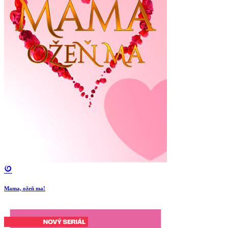
Mama, ožeň ma!