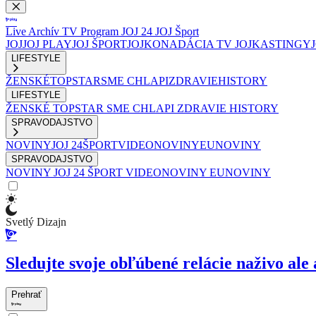
Live
Archív
TV Program
JOJ 24
JOJ Šport
JOJ
JOJ PLAY
JOJ ŠPORT
JOJKO
NADÁCIA TV JOJ
KASTINGY
LIFESTYLE
ŽENSKÉ
TOPSTAR
SME CHLAPI
ZDRAVIE
HISTORY
LIFESTYLE
ŽENSKÉ
TOPSTAR
SME CHLAPI
ZDRAVIE
HISTORY
SPRAVODAJSTVO
NOVINY
JOJ 24
ŠPORT
VIDEONOVINY
EUNOVINY
SPRAVODAJSTVO
NOVINY
JOJ 24
ŠPORT
VIDEONOVINY
EUNOVINY
Svetlý Dizajn
Sledujte svoje obľúbené relácie naživo ale 
Prehrať