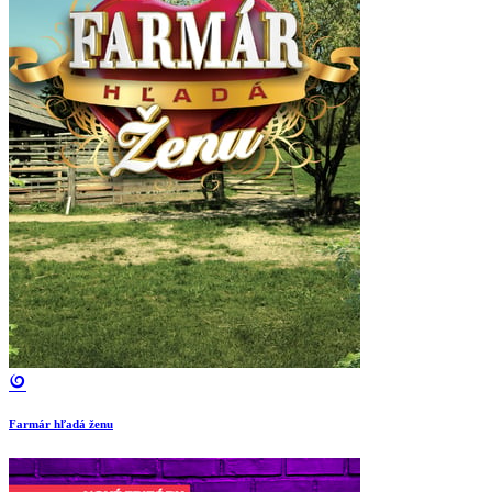
Farmár hľadá ženu