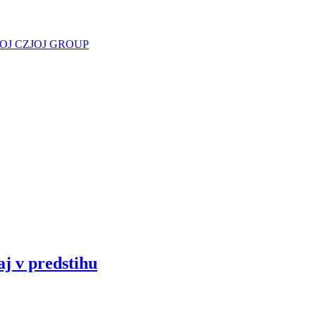
JOJ CZ
JOJ GROUP
aj v predstihu