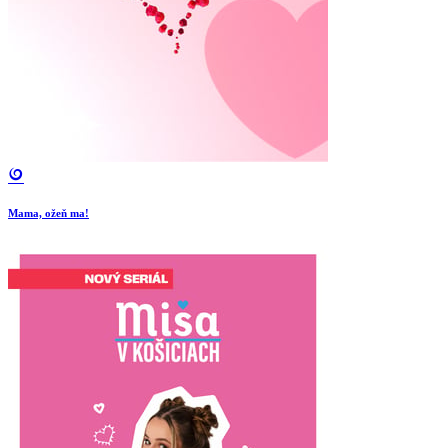
Mama, ožeň ma!