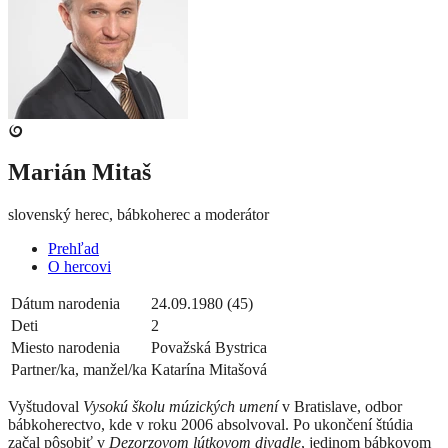
Marián Mitaš
slovenský herec, bábkoherec a moderátor
Prehľad
O hercovi
Dátum narodenia
24.09.1980 (45)
Deti
2
Miesto narodenia
Považská Bystrica
Partner/ka, manžel/ka
Katarína Mitašová
Vyštudoval
Vysokú školu múzických umení
v Bratislave, odbor
bábkoherectvo, kde v roku 2006 absolvoval. Po ukončení štúdia
začal pôsobiť v
Dezorzovom lútkovom divadle
, jedinom bábkovom