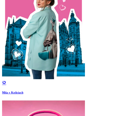
Miša v Košiciach