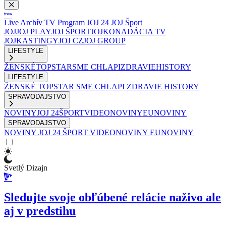
Live
Archív
TV Program
JOJ 24
JOJ Šport
JOJ
JOJ PLAY
JOJ ŠPORT
JOJKO
NADÁCIA TV
JOJ
KASTINGY
JOJ CZ
JOJ GROUP
LIFESTYLE
ŽENSKÉ
TOPSTAR
SME CHLAPI
ZDRAVIE
HISTORY
LIFESTYLE
ŽENSKÉ
TOPSTAR
SME CHLAPI
ZDRAVIE
HISTORY
SPRAVODAJSTVO
NOVINY
JOJ 24
ŠPORT
VIDEONOVINY
EUNOVINY
SPRAVODAJSTVO
NOVINY
JOJ 24
ŠPORT
VIDEONOVINY
EUNOVINY
Svetlý Dizajn
Sledujte svoje obľúbené relácie naživo ale
aj v predstihu