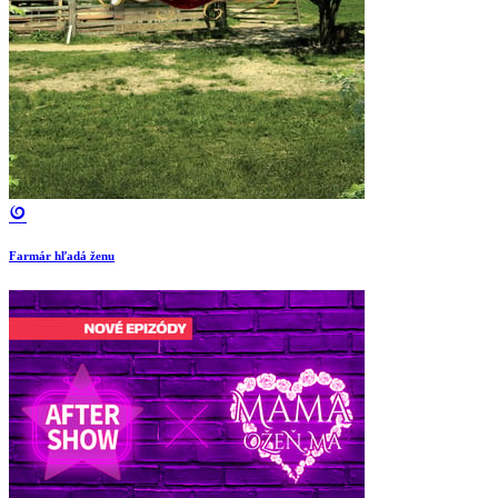
Farmár hľadá ženu