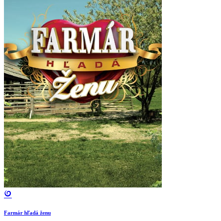
Farmár hľadá ženu