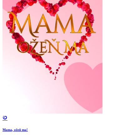
Mama, ožeň ma!