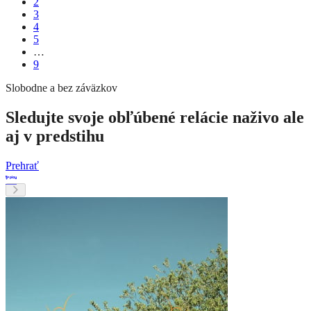
2
3
4
5
…
9
Slobodne a bez záväzkov
Sledujte svoje obľúbené relácie naživo ale
aj v predstihu
Prehrať