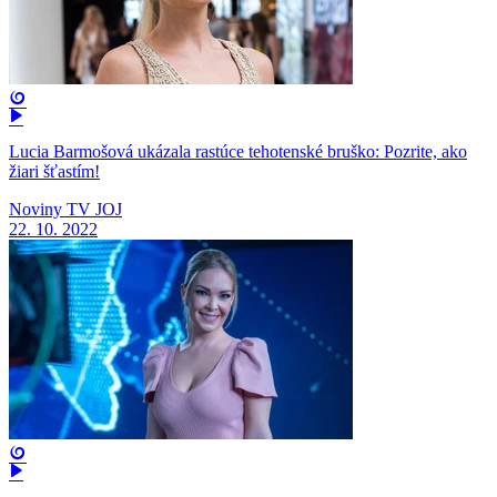
Lucia Barmošová ukázala rastúce tehotenské bruško: Pozrite, ako
žiari šťastím!
Noviny TV JOJ
22. 10. 2022