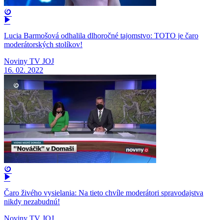
Lucia Barmošová odhalila dlhoročné tajomstvo: TOTO je čaro
moderátorských stolíkov!
Noviny TV JOJ
16. 02. 2022
Čaro živého vysielania: Na tieto chvíle moderátori spravodajstva
nikdy nezabudnú!
Noviny TV JOJ