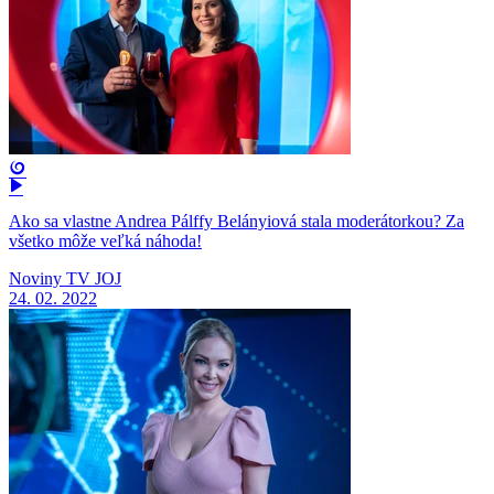
Ako sa vlastne Andrea Pálffy Belányiová stala moderátorkou? Za
všetko môže veľká náhoda!
Noviny TV JOJ
24. 02. 2022