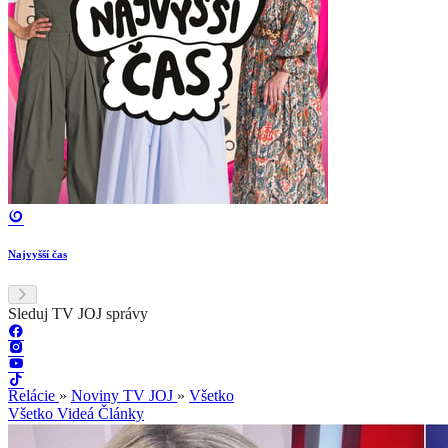
Najvyšší čas
Sleduj TV JOJ správy
Relácie
»
Noviny TV JOJ
»
Všetko
Všetko
Videá
Články