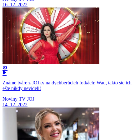
16. 12. 2022
Známe tváre z JOJky na dychberúcich fotkách: Wau, takto ste ich
ešte nikdy nevideli!
Noviny TV JOJ
14. 12. 2022