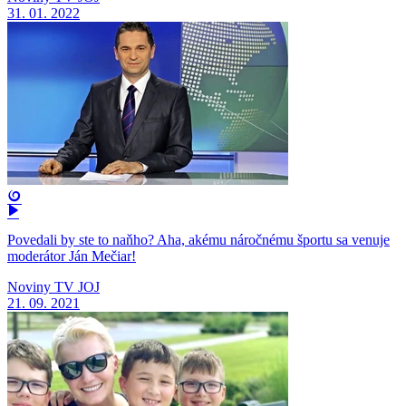
31. 01. 2022
Povedali by ste to naňho? Aha, akému náročnému športu sa venuje
moderátor Ján Mečiar!
Noviny TV JOJ
21. 09. 2021