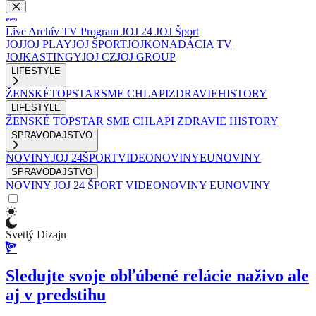
Live
Archív
TV Program
JOJ 24
JOJ Šport
JOJ
JOJ PLAY
JOJ ŠPORT
JOJKO
NADÁCIA TV
JOJ
KASTINGY
JOJ CZ
JOJ GROUP
LIFESTYLE
ŽENSKÉ
TOPSTAR
SME CHLAPI
ZDRAVIE
HISTORY
LIFESTYLE
ŽENSKÉ
TOPSTAR
SME CHLAPI
ZDRAVIE
HISTORY
SPRAVODAJSTVO
NOVINY
JOJ 24
ŠPORT
VIDEONOVINY
EUNOVINY
SPRAVODAJSTVO
NOVINY
JOJ 24
ŠPORT
VIDEONOVINY
EUNOVINY
Svetlý Dizajn
Sledujte svoje obľúbené relácie naživo ale
aj v predstihu