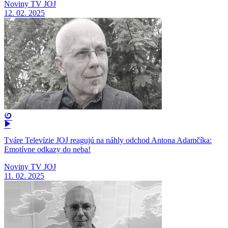
Noviny TV JOJ
12. 02. 2025
Tváre Televízie JOJ reagujú na náhly odchod Antona Adamčíka:
Emotívne odkazy do neba!
Noviny TV JOJ
11. 02. 2025