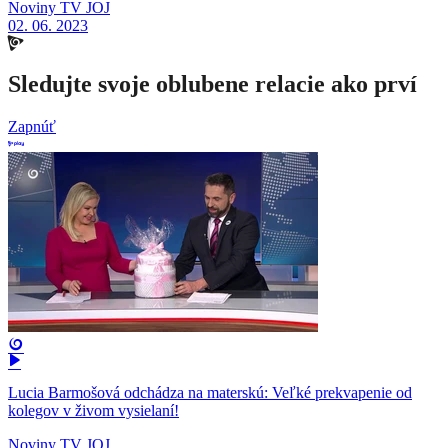
Noviny TV JOJ
02. 06. 2023
Sledujte svoje oblubene relacie ako prví
Zapnúť
Lucia Barmošová odchádza na materskú: Veľké prekvapenie od
kolegov v živom vysielaní!
Noviny TV JOJ