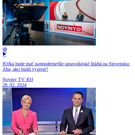
JOJka bude mať najmodernejšie spravodajské štúdiá na Slovensku:
Aha, ako budú vyzerať!
Noviny TV JOJ
28. 02. 2024