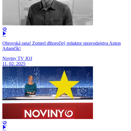
Obrovská rana! Zomrel dlhoročný redaktor spravodajstva Anton
Adamčík!
Noviny TV JOJ
11. 02. 2025