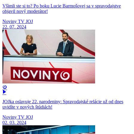
Všimli ste si to? Po boku Lucie Barmošovej sa v spravodajstve
objavil nový moderátor!
Noviny TV JOJ
22. 07. 2024
JOJka oslavuje 22. narodeniny: Spravodajské relácie už od dnes
uvidíte v nových štúdiách!
Noviny TV JOJ
02. 03. 2024