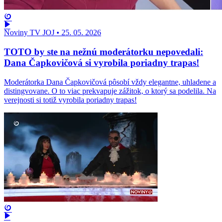
Noviny TV JOJ
•
25. 05. 2026
TOTO by ste na nežnú moderátorku nepovedali:
Dana Čapkovičová si vyrobila poriadny trapas!
Moderátorka Dana Čapkovičová pôsobí vždy elegantne, uhladene a
distingvovane. O to viac prekvapuje zážitok, o ktorý sa podelila. Na
verejnosti si totiž vyrobila poriadny trapas!