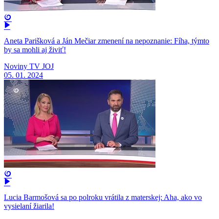
Aneta Parišková a Ján Mečiar zmenení na nepoznanie: Fíha, týmto
by sa mohli aj živiť!
Noviny TV JOJ
05. 01. 2024
Lucia Barmošová sa po polroku vrátila z materskej: Aha, ako vo
vysielaní žiarila!