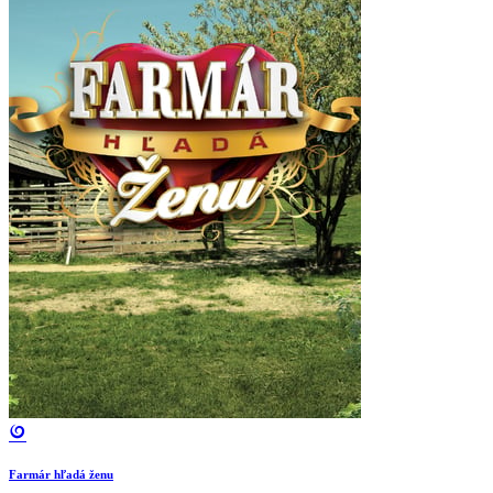
Farmár hľadá ženu