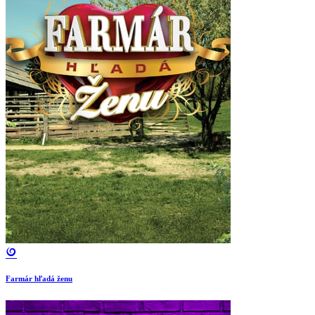
Farmár hľadá ženu