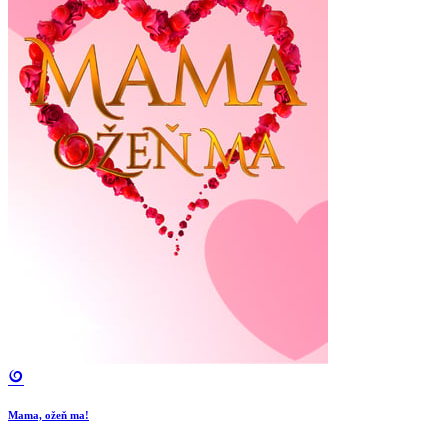
Mama, ožeň ma!