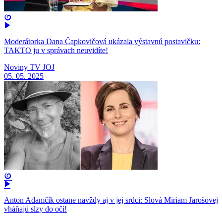
Moderátorka Dana Čapkovičová ukázala výstavnú postavičku:
TAKTO ju v správach neuvidíte!
Noviny TV JOJ
05. 05. 2025
Anton Adamčík ostane navždy aj v jej srdci: Slová Miriam Jarošovej
vháňajú slzy do očí!