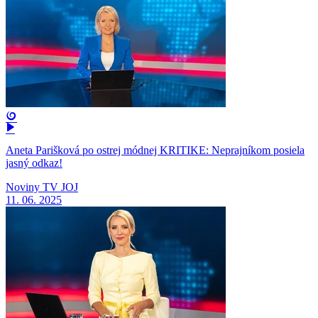
Aneta Parišková po ostrej módnej KRITIKE: Neprajníkom posiela
jasný odkaz!
Noviny TV JOJ
11. 06. 2025