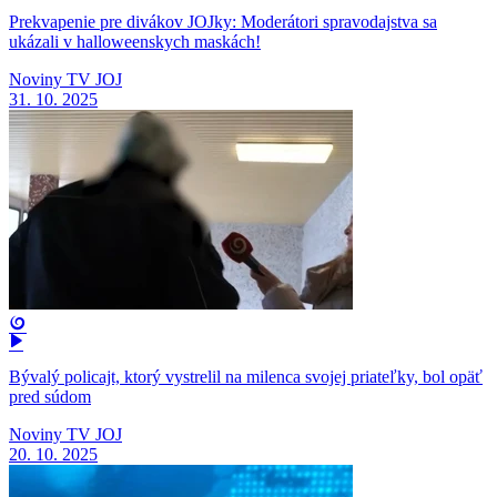
Prekvapenie pre divákov JOJky: Moderátori spravodajstva sa
ukázali v halloweenskych maskách!
Noviny TV JOJ
31. 10. 2025
Bývalý policajt, ktorý vystrelil na milenca svojej priateľky, bol opäť
pred súdom
Noviny TV JOJ
20. 10. 2025