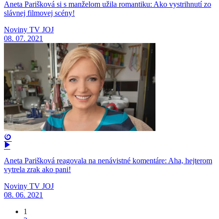
Aneta Parišková si s manželom užila romantiku: Ako vystrihnutí zo
slávnej filmovej scény!
Noviny TV JOJ
08. 07. 2021
Aneta Parišková reagovala na nenávistné komentáre: Aha, hejterom
vytrela zrak ako pani!
Noviny TV JOJ
08. 06. 2021
1