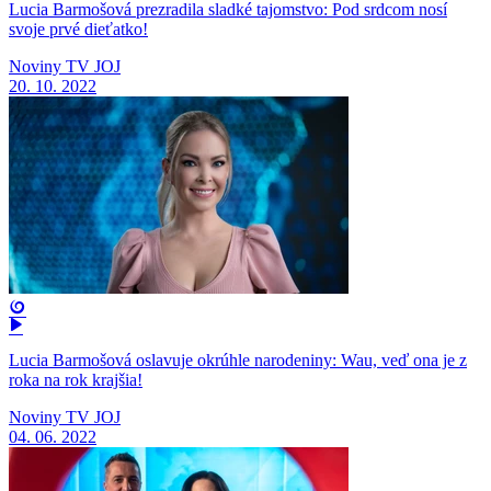
Lucia Barmošová prezradila sladké tajomstvo: Pod srdcom nosí
svoje prvé dieťatko!
Noviny TV JOJ
20. 10. 2022
Lucia Barmošová oslavuje okrúhle narodeniny: Wau, veď ona je z
roka na rok krajšia!
Noviny TV JOJ
04. 06. 2022