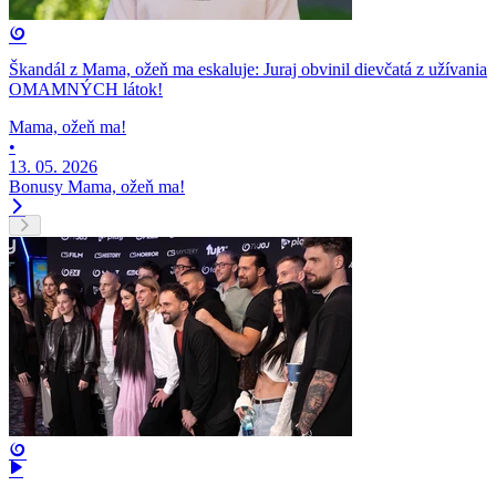
Škandál z Mama, ožeň ma eskaluje: Juraj obvinil dievčatá z užívania
OMAMNÝCH látok!
Mama, ožeň ma!
•
13. 05. 2026
Bonusy
Mama, ožeň ma!