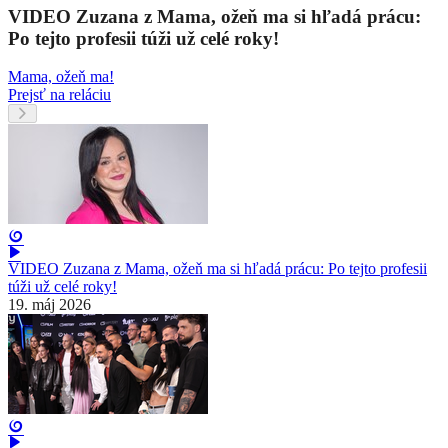
VIDEO Zuzana z Mama, ožeň ma si hľadá prácu:
Po tejto profesii túži už celé roky!
Mama, ožeň ma!
Prejsť na reláciu
VIDEO Zuzana z Mama, ožeň ma si hľadá prácu: Po tejto profesii
túži už celé roky!
19. máj 2026