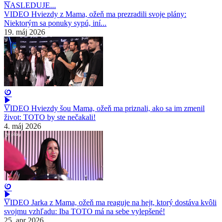
NASLEDUJE...
VIDEO Hviezdy z Mama, ožeň ma prezradili svoje plány:
Niektorým sa ponuky sypú, iní...
19. máj 2026
VIDEO Hviezdy šou Mama, ožeň ma priznali, ako sa im zmenil
život: TOTO by ste nečakali!
4. máj 2026
VIDEO Jarka z Mama, ožeň ma reaguje na hejt, ktorý dostáva kvôli
svojmu vzhľadu: Iba TOTO má na sebe vylepšené!
25. apr 2026