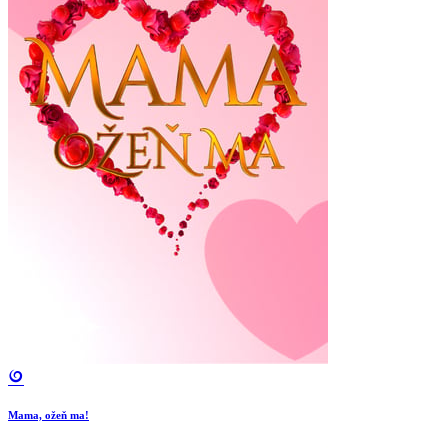
Mama, ožeň ma!