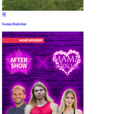
Farmár hľadá ženu