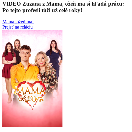
VIDEO Zuzana z Mama, ožeň ma si hľadá prácu:
Po tejto profesii túži už celé roky!
Mama, ožeň ma!
Prejsť na reláciu