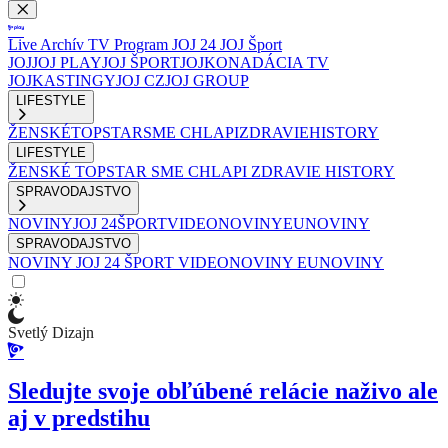
Live
Archív
TV Program
JOJ 24
JOJ Šport
JOJ
JOJ PLAY
JOJ ŠPORT
JOJKO
NADÁCIA TV
JOJ
KASTINGY
JOJ CZ
JOJ GROUP
LIFESTYLE
ŽENSKÉ
TOPSTAR
SME CHLAPI
ZDRAVIE
HISTORY
LIFESTYLE
ŽENSKÉ
TOPSTAR
SME CHLAPI
ZDRAVIE
HISTORY
SPRAVODAJSTVO
NOVINY
JOJ 24
ŠPORT
VIDEONOVINY
EUNOVINY
SPRAVODAJSTVO
NOVINY
JOJ 24
ŠPORT
VIDEONOVINY
EUNOVINY
Svetlý Dizajn
Sledujte svoje obľúbené relácie naživo ale
aj v predstihu