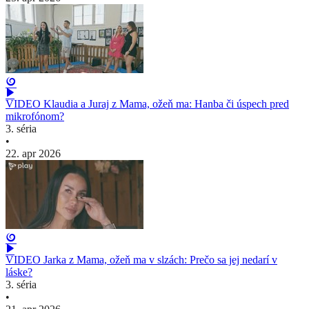
VIDEO Klaudia a Juraj z Mama, ožeň ma: Hanba či úspech pred
mikrofónom?
3. séria
•
22. apr 2026
VIDEO Jarka z Mama, ožeň ma v slzách: Prečo sa jej nedarí v
láske?
3. séria
•