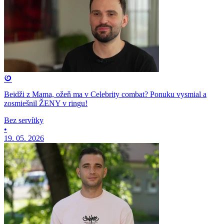
Beidži z Mama, ožeň ma v Celebrity combat? Ponuku vysmial a
zosmiešnil ŽENY v ringu!
Bez servítky
•
19. 05. 2026