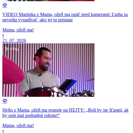
VIDEO Martinka z Mama, ožeň ma opäť pred kamerami: Ľudia sa
nevedia vynadívať, ako jej to pristane
Mama, ožeň ma!
•
21. 07. 2026
Heňo z Mama, ožeň ma reaguje na HEJTY: „Boli by ste šťastní, ak
by som mal podradnú robotu!“
Mama, ožeň ma!
•