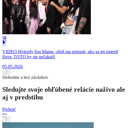
VIDEO Hviezdy šou Mama, ožeň ma priznali, ako sa im zmenil
život: TOTO by ste nečakali!
05.05.2026
Slobodne a bez záväzkov
Sledujte svoje obľúbené relácie naživo ale
aj v predstihu
Prehrať