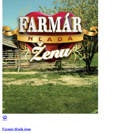
Farmár hľadá ženu