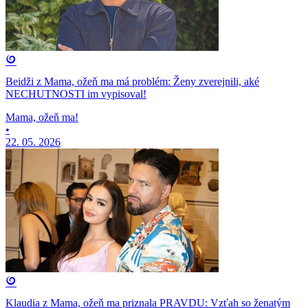
Beidži z Mama, ožeň ma má problém: Ženy zverejnili, aké
NECHUTNOSTI im vypisoval!
Mama, ožeň ma!
•
22. 05. 2026
Klaudia z Mama, ožeň ma priznala PRAVDU: Vzťah so ženatým