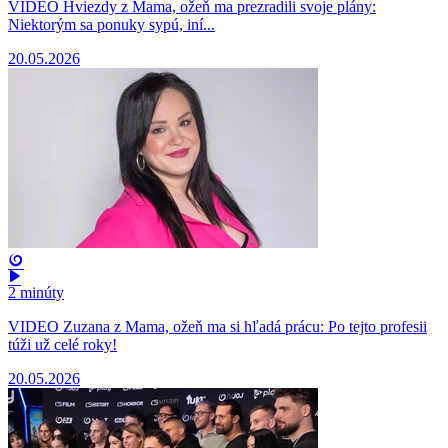
VIDEO Hviezdy z Mama, ožeň ma prezradili svoje plány:
Niektorým sa ponuky sypú, iní...
20.05.2026
2 minúty
VIDEO Zuzana z Mama, ožeň ma si hľadá prácu: Po tejto profesii
túži už celé roky!
20.05.2026