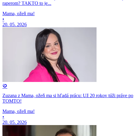
raperom? TAKTO to je...
Mama, ožeň ma!
•
20. 05. 2026
Zuzana z Mama, ožeň ma si hľadá prácu: Už 20 rokov túži práve po
TOMTO!
Mama, ožeň ma!
•
20. 05. 2026