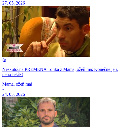
27. 05. 2026
Neskutočná PREMENA Tonka z Mama, ožeň ma: Konečne je z
neho fešák!
Mama, ožeň ma!
•
24. 05. 2026