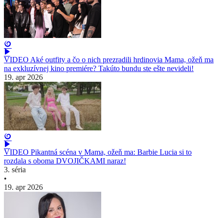
VIDEO Aké outfity a čo o nich prezradili hrdinovia Mama, ožeň ma
na exkluzívnej kino premiére? Takúto bundu ste ešte nevideli!
19. apr 2026
VIDEO Pikantná scéna v Mama, ožeň ma: Barbie Lucia si to
rozdala s oboma DVOJIČKAMI naraz!
3. séria
•
19. apr 2026