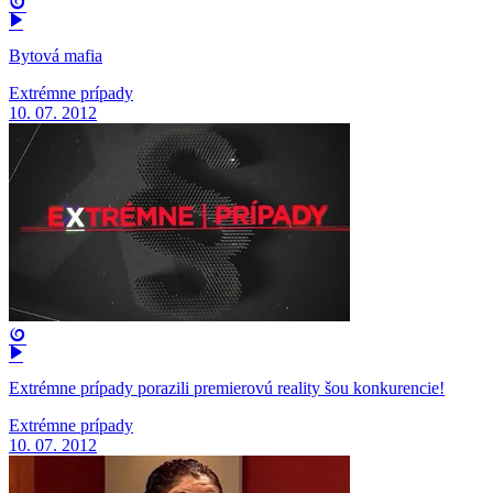
Bytová mafia
Extrémne prípady
10. 07. 2012
Extrémne prípady porazili premierovú reality šou konkurencie!
Extrémne prípady
10. 07. 2012