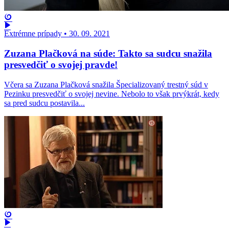
Extrémne prípady
•
30. 09. 2021
Zuzana Plačková na súde: Takto sa sudcu snažila
presvedčiť o svojej pravde!
Včera sa Zuzana Plačková snažila Špecializovaný trestný súd v
Pezinku presvedčiť o svojej nevine. Nebolo to však prvýkrát, kedy
sa pred sudcu postavila...