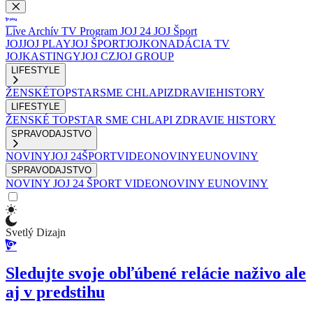
Live
Archív
TV Program
JOJ 24
JOJ Šport
JOJ
JOJ PLAY
JOJ ŠPORT
JOJKO
NADÁCIA TV
JOJ
KASTINGY
JOJ CZ
JOJ GROUP
LIFESTYLE
ŽENSKÉ
TOPSTAR
SME CHLAPI
ZDRAVIE
HISTORY
LIFESTYLE
ŽENSKÉ
TOPSTAR
SME CHLAPI
ZDRAVIE
HISTORY
SPRAVODAJSTVO
NOVINY
JOJ 24
ŠPORT
VIDEONOVINY
EUNOVINY
SPRAVODAJSTVO
NOVINY
JOJ 24
ŠPORT
VIDEONOVINY
EUNOVINY
Svetlý Dizajn
Sledujte svoje obľúbené relácie naživo ale
aj v predstihu