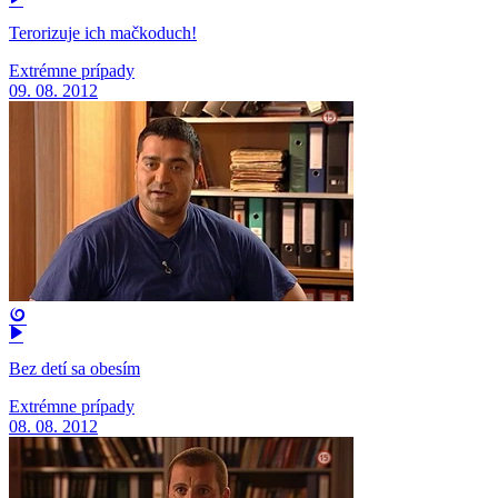
Terorizuje ich mačkoduch!
Extrémne prípady
09. 08. 2012
Bez detí sa obesím
Extrémne prípady
08. 08. 2012