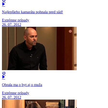
Najlepšieho kamaráta pohnala pred súd!
Extrémne prípady
26. 07. 2012
Obrala ma o byt aj o muža
Extrémne prípady
26. 07. 2012