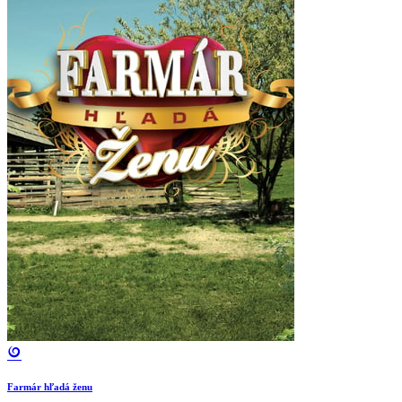
Farmár hľadá ženu