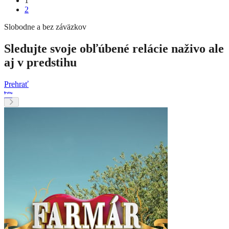
1
2
Slobodne a bez záväzkov
Sledujte svoje obľúbené relácie naživo ale
aj v predstihu
Prehrať