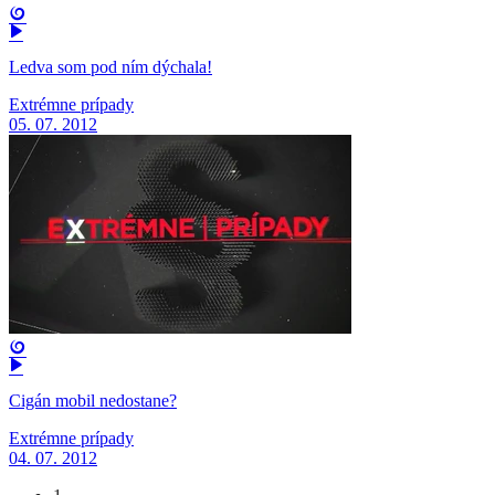
Ledva som pod ním dýchala!
Extrémne prípady
05. 07. 2012
Cigán mobil nedostane?
Extrémne prípady
04. 07. 2012