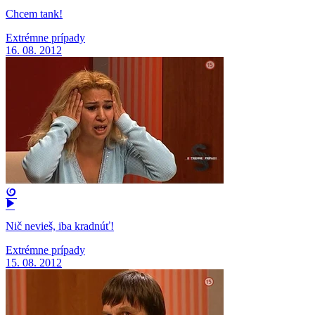
Chcem tank!
Extrémne prípady
16. 08. 2012
Nič nevieš, iba kradnúť!
Extrémne prípady
15. 08. 2012