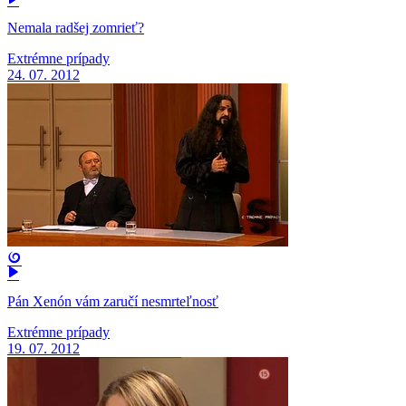
Nemala radšej zomrieť?
Extrémne prípady
24. 07. 2012
Pán Xenón vám zaručí nesmrteľnosť
Extrémne prípady
19. 07. 2012