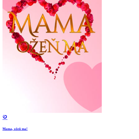
Mama, ožeň ma!