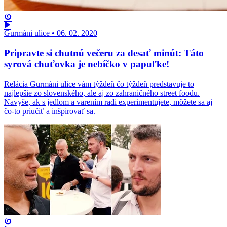
Gurmáni ulice
•
06. 02. 2020
Pripravte si chutnú večeru za desať minút: Táto
syrová chuťovka je nebíčko v papuľke!
Relácia Gurmáni ulice vám týždeň čo týždeň predstavuje to
najlepšie zo slovenského, ale aj zo zahraničného street foodu.
Navyše, ak s jedlom a varením radi experimentujete, môžete sa aj
čo-to priučiť a inšpirovať sa.