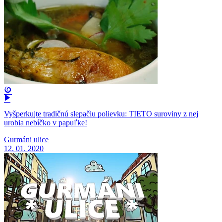
Vyšperkujte tradičnú slepačiu polievku: TIETO suroviny z nej
urobia nebíčko v papuľke!
Gurmáni ulice
12. 01. 2020