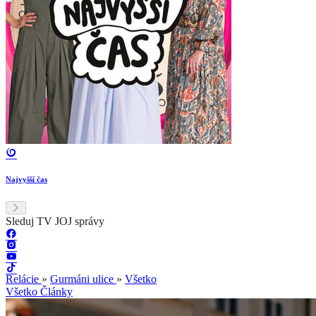
Najvyšší čas
Sleduj TV JOJ správy
Relácie
»
Gurmáni ulice
»
Všetko
Všetko
Články