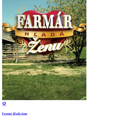
Farmár hľadá ženu