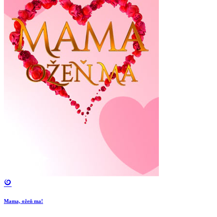
Mama, ožeň ma!