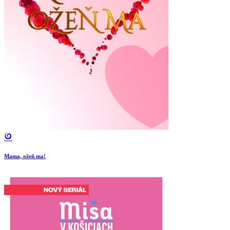
Mama, ožeň ma!