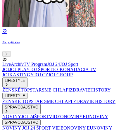
Najvyšší čas
Live
Archív
TV Program
JOJ 24
JOJ Šport
JOJ
JOJ PLAY
JOJ ŠPORT
JOJKO
NADÁCIA TV
JOJ
KASTINGY
JOJ CZ
JOJ GROUP
LIFESTYLE
ŽENSKÉ
TOPSTAR
SME CHLAPI
ZDRAVIE
HISTORY
LIFESTYLE
ŽENSKÉ
TOPSTAR
SME CHLAPI
ZDRAVIE
HISTORY
SPRAVODAJSTVO
NOVINY
JOJ 24
ŠPORT
VIDEONOVINY
EUNOVINY
SPRAVODAJSTVO
NOVINY
JOJ 24
ŠPORT
VIDEONOVINY
EUNOVINY