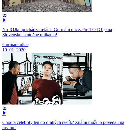
Na JOJku prichádza relácia Gurmáni ulice: Pre TOTO je na
Slovensku skutočne unikátna!
Gurmáni ulice
10. 01. 2020
Chodia celebrity len do drahých reštík? Známi muži to povedali na
rovinu!