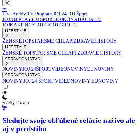
Live
Archív
TV Program
JOJ 24
JOJ Šport
JOJ
JOJ PLAY
JOJ ŠPORT
JOJKO
NADÁCIA TV
JOJ
KASTINGY
JOJ CZ
JOJ GROUP
LIFESTYLE
ŽENSKÉ
TOPSTAR
SME CHLAPI
ZDRAVIE
HISTORY
LIFESTYLE
ŽENSKÉ
TOPSTAR
SME CHLAPI
ZDRAVIE
HISTORY
SPRAVODAJSTVO
NOVINY
JOJ 24
ŠPORT
VIDEONOVINY
EUNOVINY
SPRAVODAJSTVO
NOVINY
JOJ 24
ŠPORT
VIDEONOVINY
EUNOVINY
Svetlý Dizajn
Sledujte svoje obľúbené relácie naživo ale
aj v predstihu