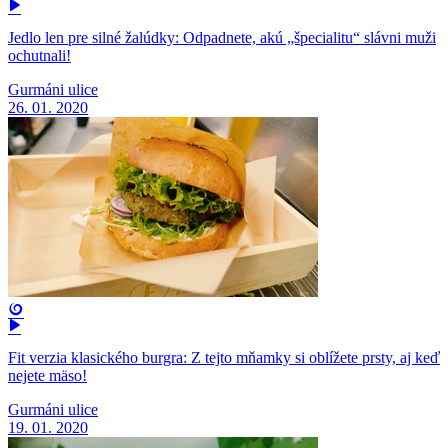
Jedlo len pre silné žalúdky: Odpadnete, akú „špecialitu“ slávni muži
ochutnali!
Gurmáni ulice
26. 01. 2020
Fit verzia klasického burgra: Z tejto mňamky si oblížete prsty, aj keď
nejete mäso!
Gurmáni ulice
19. 01. 2020