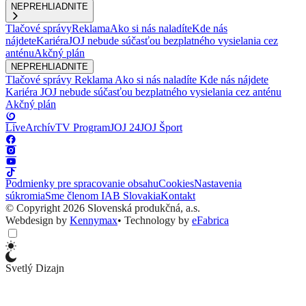
NEPREHLIADNITE
Tlačové správy
Reklama
Ako si nás naladíte
Kde nás
nájdete
Kariéra
JOJ nebude súčasťou bezplatného vysielania cez
anténu
Akčný plán
NEPREHLIADNITE
Tlačové správy
Reklama
Ako si nás naladíte
Kde nás nájdete
Kariéra
JOJ nebude súčasťou bezplatného vysielania cez anténu
Akčný plán
Live
Archív
TV Program
JOJ 24
JOJ Šport
Podmienky pre spracovanie obsahu
Cookies
Nastavenia
súkromia
Sme členom IAB Slovakia
Kontakt
© Copyright 2026 Slovenská produkčná, a.s.
Webdesign by
Kennymax
•
Technology by
eFabrica
Svetlý Dizajn