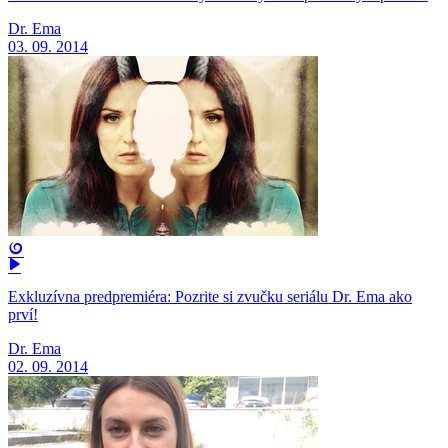
Dr. Ema
03. 09. 2014
Exkluzívna predpremiéra: Pozrite si zvučku seriálu Dr. Ema ako
prví!
Dr. Ema
02. 09. 2014