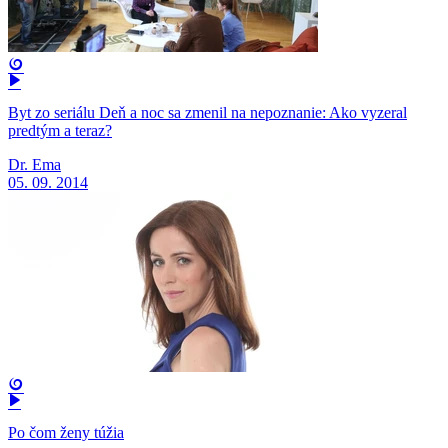
Byt zo seriálu Deň a noc sa zmenil na nepoznanie: Ako vyzeral
predtým a teraz?
Dr. Ema
05. 09. 2014
Po čom ženy túžia