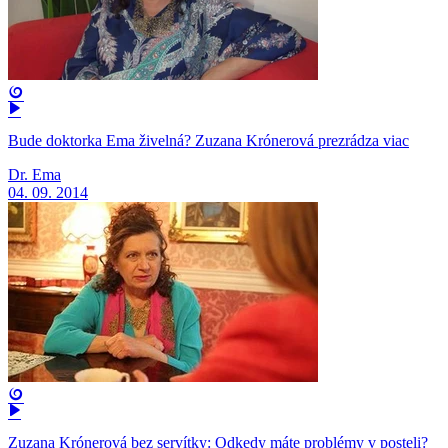
Bude doktorka Ema živelná? Zuzana Krónerová prezrádza viac
Dr. Ema
04. 09. 2014
Zuzana Krónerová bez servítky: Odkedy máte problémy v posteli?