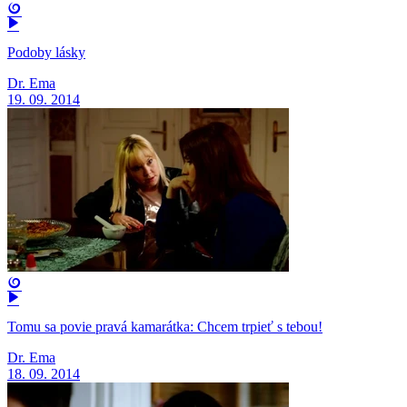
Podoby lásky
Dr. Ema
19. 09. 2014
Tomu sa povie pravá kamarátka: Chcem trpieť s tebou!
Dr. Ema
18. 09. 2014