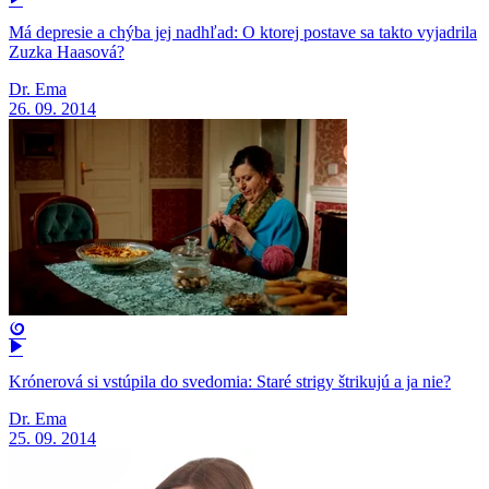
Má depresie a chýba jej nadhľad: O ktorej postave sa takto vyjadrila
Zuzka Haasová?
Dr. Ema
26. 09. 2014
Krónerová si vstúpila do svedomia: Staré strigy štrikujú a ja nie?
Dr. Ema
25. 09. 2014