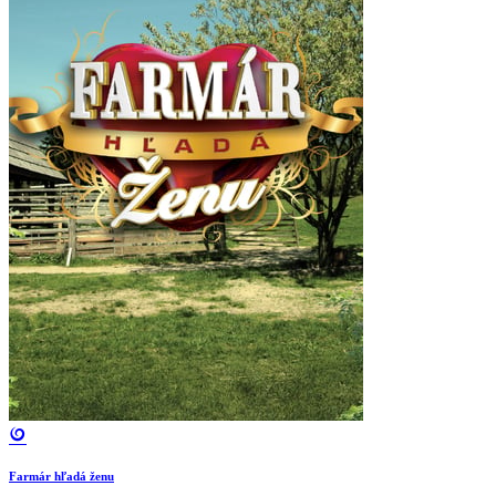
Farmár hľadá ženu