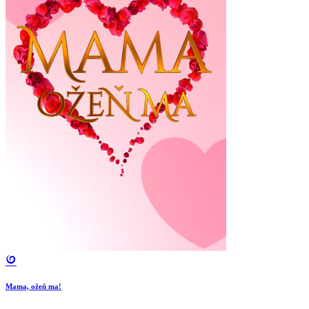
Mama, ožeň ma!