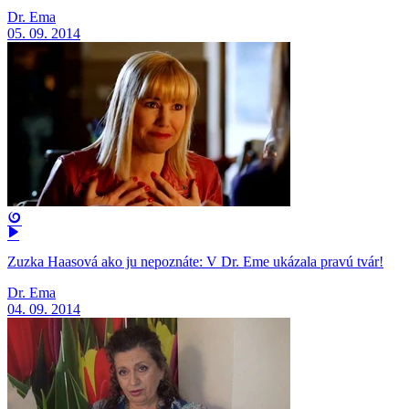
Dr. Ema
05. 09. 2014
Zuzka Haasová ako ju nepoznáte: V Dr. Eme ukázala pravú tvár!
Dr. Ema
04. 09. 2014