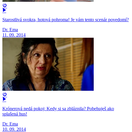
Starostlivá svokra, hotová pohroma! Je vám tento scenár povedomí?
Dr. Ema
11. 09. 2014
Krónerová nedá pokoj: Kedy si sa zbláznila? Pobehuješ ako
splašená hus!
Dr. Ema
10. 09. 2014