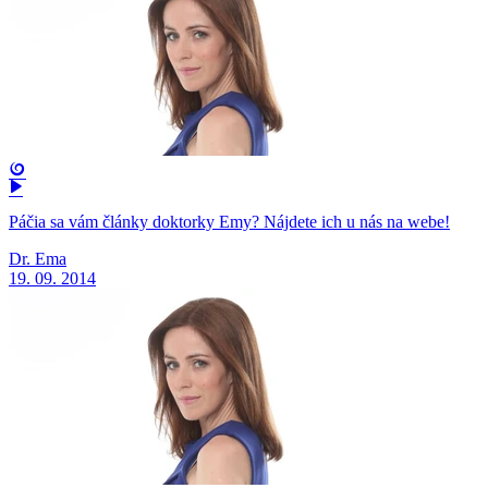
Páčia sa vám články doktorky Emy? Nájdete ich u nás na webe!
Dr. Ema
19. 09. 2014