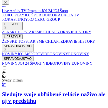
Live
Archív
TV Program
JOJ 24
JOJ Šport
JOJ
JOJ PLAY
JOJ ŠPORT
JOJKO
NADÁCIA TV
JOJ
KASTINGY
JOJ CZ
JOJ GROUP
LIFESTYLE
ŽENSKÉ
TOPSTAR
SME CHLAPI
ZDRAVIE
HISTORY
LIFESTYLE
ŽENSKÉ
TOPSTAR
SME CHLAPI
ZDRAVIE
HISTORY
SPRAVODAJSTVO
NOVINY
JOJ 24
ŠPORT
VIDEONOVINY
EUNOVINY
SPRAVODAJSTVO
NOVINY
JOJ 24
ŠPORT
VIDEONOVINY
EUNOVINY
Svetlý Dizajn
Sledujte svoje obľúbené relácie naživo ale
aj v predstihu