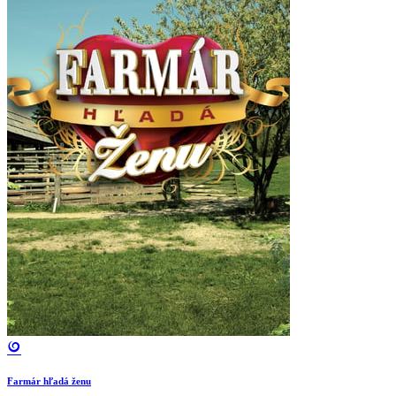
Farmár hľadá ženu