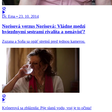
Dr. Ema
•
23. 10. 2014
Norisová verzus Norisová: Vládne medzi
hviezdnymi sestrami rivalita a nenávisť?
Zuzana a Soňa sa opäť stretnú pred jednou kamerou.
Krónerová sa zbláznila: Pije slanú vodu, vraj je to očista!