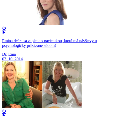
Emina dcéra sa zapletie s pacientkou, ktorá má návštevy u
psychologičky prikázané súdom!
Dr. Ema
02. 10. 2014