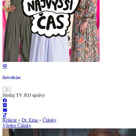
Najvyšší čas
Sleduj TV JOJ správy
Relácie
»
Dr. Ema
»
Články
Všetko
Články