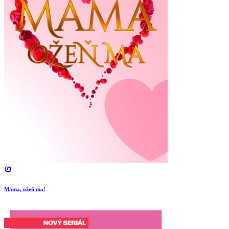
Mama, ožeň ma!