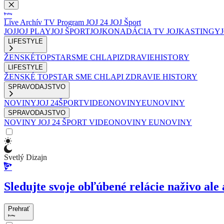
Live
Archív
TV Program
JOJ 24
JOJ Šport
JOJ
JOJ PLAY
JOJ ŠPORT
JOJKO
NADÁCIA TV JOJ
KASTINGY
LIFESTYLE
ŽENSKÉ
TOPSTAR
SME CHLAPI
ZDRAVIE
HISTORY
LIFESTYLE
ŽENSKÉ
TOPSTAR
SME CHLAPI
ZDRAVIE
HISTORY
SPRAVODAJSTVO
NOVINY
JOJ 24
ŠPORT
VIDEONOVINY
EUNOVINY
SPRAVODAJSTVO
NOVINY
JOJ 24
ŠPORT
VIDEONOVINY
EUNOVINY
Svetlý Dizajn
Sledujte svoje obľúbené relácie naživo ale 
Prehrať