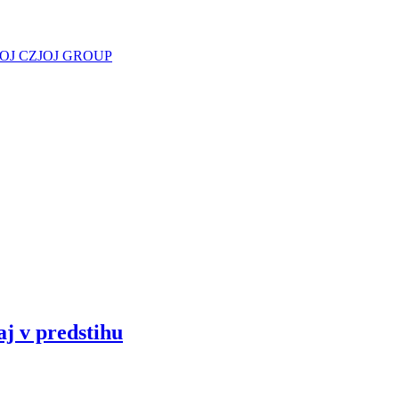
JOJ CZ
JOJ GROUP
aj v predstihu