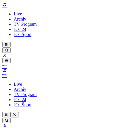
Live
Archív
TV Program
JOJ 24
JOJ Šport
Live
Archív
TV Program
JOJ 24
JOJ Šport