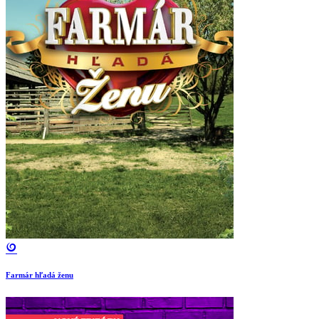
Farmár hľadá ženu