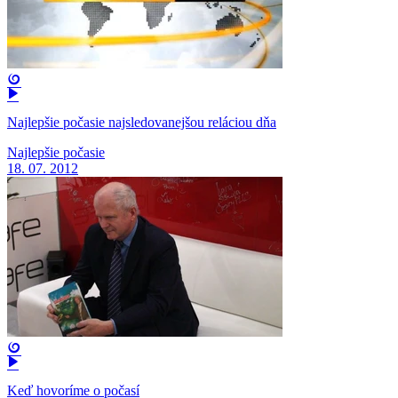
Najlepšie počasie najsledovanejšou reláciou dňa
Najlepšie počasie
18. 07. 2012
Keď hovoríme o počasí