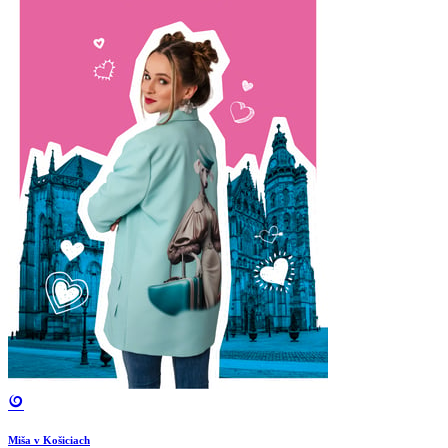
Miša v Košiciach