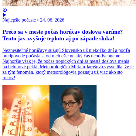
Najlepšie počasie
•
24. 06. 2026
Prečo sa v meste počas horúčav doslova varíme?
Tento jav zvyšuje teplotu aj po západe slnka!
Neznesiteľné horúčavy sužujú Slovensko už niekoľko dní a podľa
predpovede počasia si od nich ešte nejaký čas neoddýchneme.
Najhoršie však je, že počas tropických dní sa mestá doslova menia
na betónové peklá. Meteorologička Miriam Jarošová vysvetlila, že je
za tým fenomén, ktorý meteorológovia poznajú už viac ako sto
rokov!