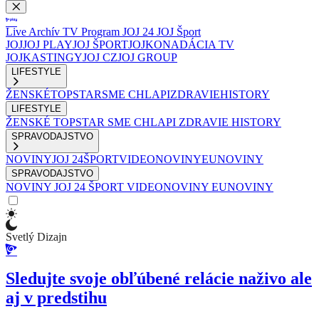
Live
Archív
TV Program
JOJ 24
JOJ Šport
JOJ
JOJ PLAY
JOJ ŠPORT
JOJKO
NADÁCIA TV
JOJ
KASTINGY
JOJ CZ
JOJ GROUP
LIFESTYLE
ŽENSKÉ
TOPSTAR
SME CHLAPI
ZDRAVIE
HISTORY
LIFESTYLE
ŽENSKÉ
TOPSTAR
SME CHLAPI
ZDRAVIE
HISTORY
SPRAVODAJSTVO
NOVINY
JOJ 24
ŠPORT
VIDEONOVINY
EUNOVINY
SPRAVODAJSTVO
NOVINY
JOJ 24
ŠPORT
VIDEONOVINY
EUNOVINY
Svetlý Dizajn
Sledujte svoje obľúbené relácie naživo ale
aj v predstihu