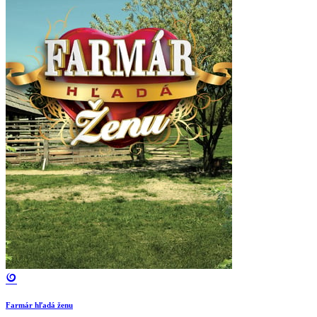
Farmár hľadá ženu