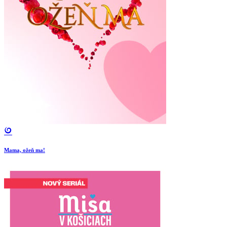
Mama, ožeň ma!