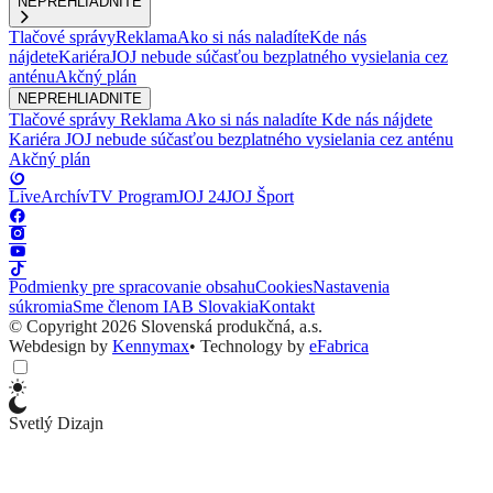
NEPREHLIADNITE
Tlačové správy
Reklama
Ako si nás naladíte
Kde nás
nájdete
Kariéra
JOJ nebude súčasťou bezplatného vysielania cez
anténu
Akčný plán
NEPREHLIADNITE
Tlačové správy
Reklama
Ako si nás naladíte
Kde nás nájdete
Kariéra
JOJ nebude súčasťou bezplatného vysielania cez anténu
Akčný plán
Live
Archív
TV Program
JOJ 24
JOJ Šport
Podmienky pre spracovanie obsahu
Cookies
Nastavenia
súkromia
Sme členom IAB Slovakia
Kontakt
© Copyright 2026 Slovenská produkčná, a.s.
Webdesign by
Kennymax
•
Technology by
eFabrica
Svetlý Dizajn