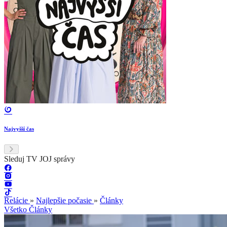
Najvyšší čas
Sleduj TV JOJ správy
Relácie
»
Najlepšie počasie
»
Články
Všetko
Články