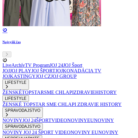
Najvyšší čas
Live
Archív
TV Program
JOJ 24
JOJ Šport
JOJ
JOJ PLAY
JOJ ŠPORT
JOJKO
NADÁCIA TV
JOJ
KASTINGY
JOJ CZ
JOJ GROUP
LIFESTYLE
ŽENSKÉ
TOPSTAR
SME CHLAPI
ZDRAVIE
HISTORY
LIFESTYLE
ŽENSKÉ
TOPSTAR
SME CHLAPI
ZDRAVIE
HISTORY
SPRAVODAJSTVO
NOVINY
JOJ 24
ŠPORT
VIDEONOVINY
EUNOVINY
SPRAVODAJSTVO
NOVINY
JOJ 24
ŠPORT
VIDEONOVINY
EUNOVINY