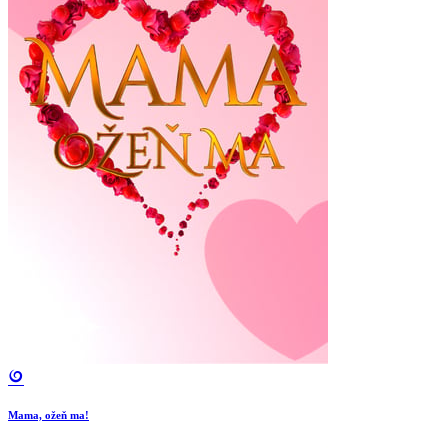
Mama, ožeň ma!