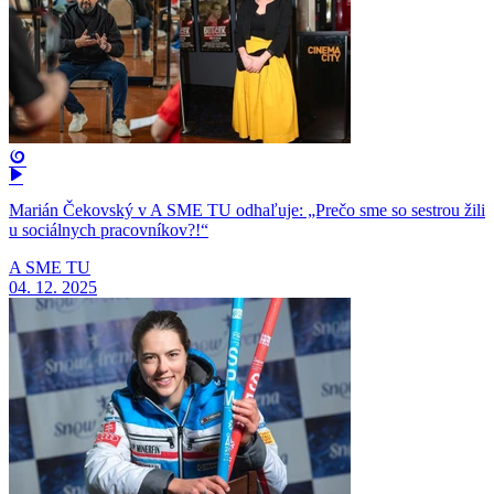
Marián Čekovský v A SME TU odhaľuje: „Prečo sme so sestrou žili
u sociálnych pracovníkov?!“
A SME TU
04. 12. 2025