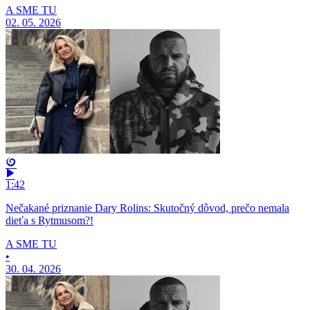
A SME TU
02. 05. 2026
1:42
Nečakané priznanie Dary Rolins: Skutočný dôvod, prečo nemala
dieťa s Rytmusom?!
A SME TU
•
30. 04. 2026