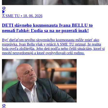
A SME TU
•
18. 06. 2026
DETI slávneho kozmonauta Ivana BELLU to
nemali ľahké: Ľudia sa na ne pozerali inak!
Byť dieťaťom prvého slovenského kozmonauta môže znieť ako
rozprávka. Ivan Bella však v relácii A SME TU priznal, že realita
bola oveľa zložitejšia. Jeho deti podľa neho čelili situáciám, ktoré si
mnohí neuvedomujú a ktoré ovplyvňovali celú rodinu.