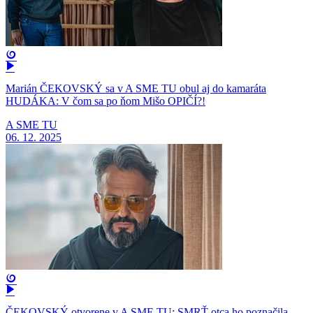
Marián ČEKOVSKÝ sa v A SME TU obul aj do kamaráta
HUDÁKA: V čom sa po ňom Mišo OPIČÍ?!
A SME TU
06. 12. 2025
ČEKOVSKÝ otvorene v A SME TU: SMRŤ otca ho poznačila,