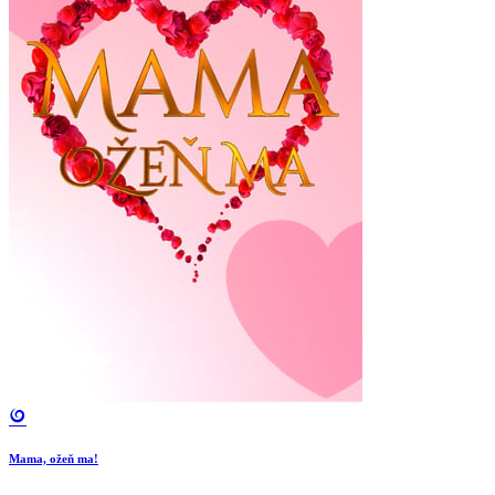
Mama, ožeň ma!