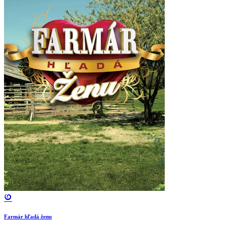
Farmár hľadá ženu