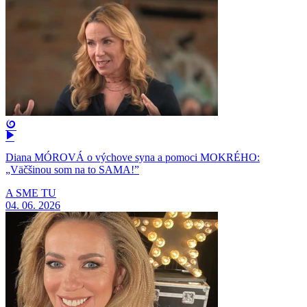
Diana MÓROVÁ o výchove syna a pomoci MOKRÉHO:
„Väčšinou som na to SAMA!”
A SME TU
04. 06. 2026