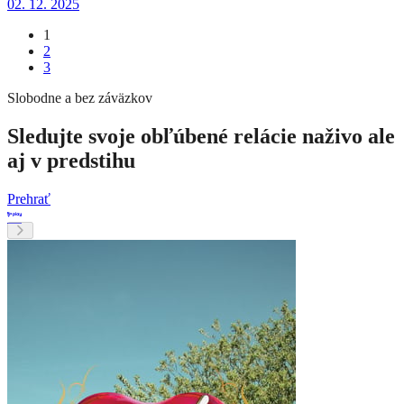
02. 12. 2025
1
2
3
Slobodne a bez záväzkov
Sledujte svoje obľúbené relácie naživo ale
aj v predstihu
Prehrať