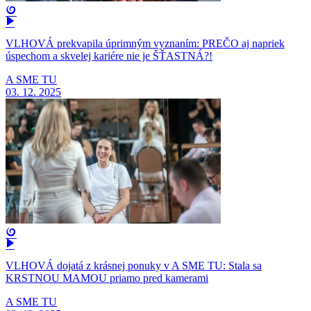
VLHOVÁ prekvapila úprimným vyznaním: PREČO aj napriek
úspechom a skvelej kariére nie je ŠŤASTNÁ?!
A SME TU
03. 12. 2025
VLHOVÁ dojatá z krásnej ponuky v A SME TU: Stala sa
KRSTNOU MAMOU priamo pred kamerami
A SME TU