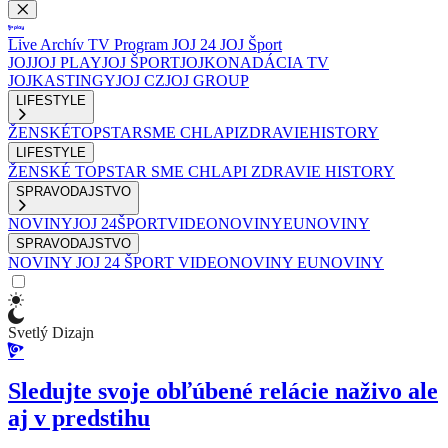
Live
Archív
TV Program
JOJ 24
JOJ Šport
JOJ
JOJ PLAY
JOJ ŠPORT
JOJKO
NADÁCIA TV
JOJ
KASTINGY
JOJ CZ
JOJ GROUP
LIFESTYLE
ŽENSKÉ
TOPSTAR
SME CHLAPI
ZDRAVIE
HISTORY
LIFESTYLE
ŽENSKÉ
TOPSTAR
SME CHLAPI
ZDRAVIE
HISTORY
SPRAVODAJSTVO
NOVINY
JOJ 24
ŠPORT
VIDEONOVINY
EUNOVINY
SPRAVODAJSTVO
NOVINY
JOJ 24
ŠPORT
VIDEONOVINY
EUNOVINY
Svetlý Dizajn
Sledujte svoje obľúbené relácie naživo ale
aj v predstihu