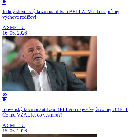
Jediný slovenský kozmonaut Ivan BELLA: Všetko o prísnej
výchove rodičov!
A SME TU
16. 06. 2026
Slovenský kozmonaut Ivan BELLA o najväčšej životnej OBETI:
Čo mu VZAL let do vesmíru?!
A SME TU
15. 06. 2026