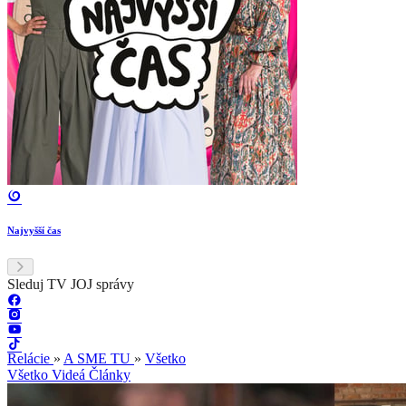
Najvyšší čas
Sleduj TV JOJ správy
Relácie
»
A SME TU
»
Všetko
Všetko
Videá
Články