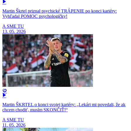
Martin Škrtel priznal psychické TRÁPENIE po konci kariéry:
Vyhľadal POMOC psychologičky!
A SME TU
13. 05. 2026
Martin ŠKRTEL o konci svojej kariéry: „Lekári mi povedali, že ak
chcem chodiť, musím SKONČIŤ!“
A SME TU
11. 05. 2026