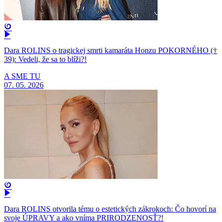
Dara ROLINS o tragickej smrti kamaráta Honzu POKORNÉHO (†
39): Vedeli, že sa to blíži?!
A SME TU
07. 05. 2026
Dara ROLINS otvorila tému o estetických zákrokoch: Čo hovorí na
svoje ÚPRAVY a ako vníma PRIRODZENOSŤ?!