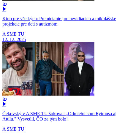
Kino pre všetkých: Premietanie pre nevidiacich a mikulášske
projekcie pre deti s autizmom
A SME TU
12. 12. 2025
Čekovský v A SME TU šokoval: „Odmietol som Rytmusa aj
Attilu." Vysvetlil, ČO za tým bolo!
A SME TU