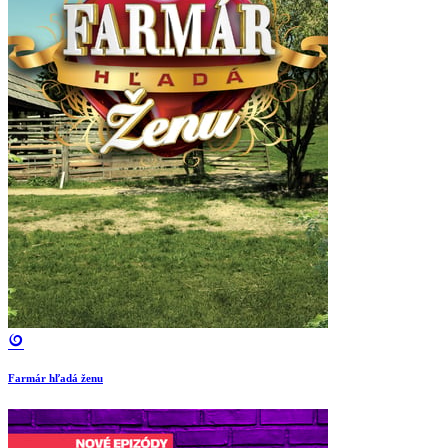
Farmár hľadá ženu