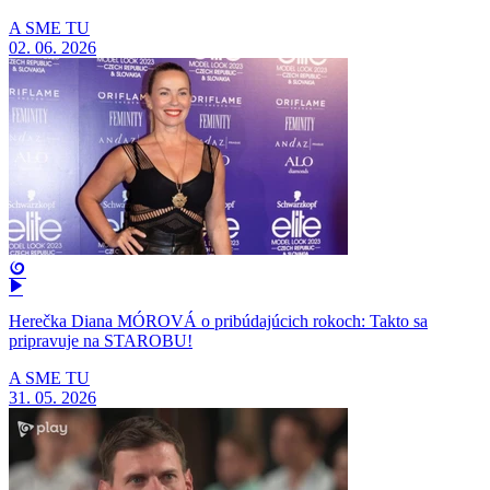
A SME TU
02. 06. 2026
Herečka Diana MÓROVÁ o pribúdajúcich rokoch: Takto sa
pripravuje na STAROBU!
A SME TU
31. 05. 2026