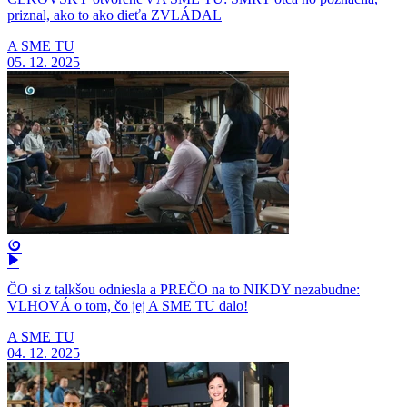
priznal, ako to ako dieťa ZVLÁDAL
A SME TU
05. 12. 2025
ČO si z talkšou odniesla a PREČO na to NIKDY nezabudne:
VLHOVÁ o tom, čo jej A SME TU dalo!
A SME TU
04. 12. 2025