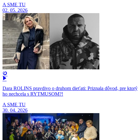
A SME TU
02. 05. 2026
Dara ROLINS pravdivo o druhom dieťati: Priznala dôvod, pre ktorý
ho nechcela s RYTMUSOM?!
A SME TU
30. 04. 2026