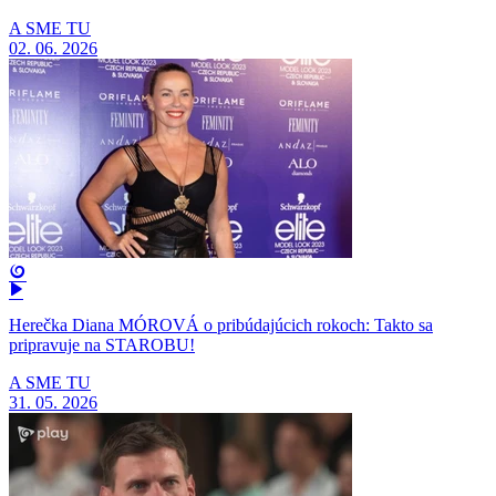
A SME TU
02. 06. 2026
Herečka Diana MÓROVÁ o pribúdajúcich rokoch: Takto sa
pripravuje na STAROBU!
A SME TU
31. 05. 2026