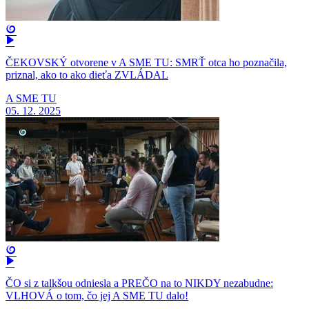
ČEKOVSKÝ otvorene v A SME TU: SMRŤ otca ho poznačila,
priznal, ako to ako dieťa ZVLÁDAL
A SME TU
05. 12. 2025
ČO si z talkšou odniesla a PREČO na to NIKDY nezabudne:
VLHOVÁ o tom, čo jej A SME TU dalo!