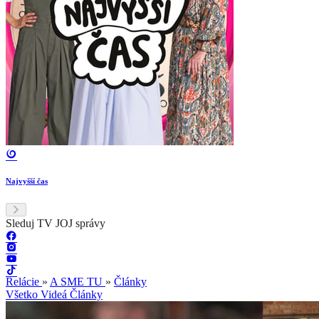
Najvyšší čas
Sleduj TV JOJ správy
Relácie
»
A SME TU
»
Články
Všetko
Videá
Články