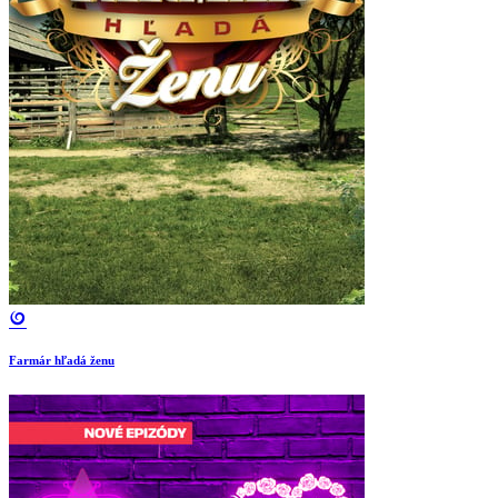
Farmár hľadá ženu