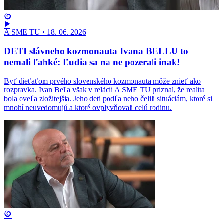
A SME TU
•
18. 06. 2026
DETI slávneho kozmonauta Ivana BELLU to
nemali ľahké: Ľudia sa na ne pozerali inak!
Byť dieťaťom prvého slovenského kozmonauta môže znieť ako
rozprávka. Ivan Bella však v relácii A SME TU priznal, že realita
bola oveľa zložitejšia. Jeho deti podľa neho čelili situáciám, ktoré si
mnohí neuvedomujú a ktoré ovplyvňovali celú rodinu.