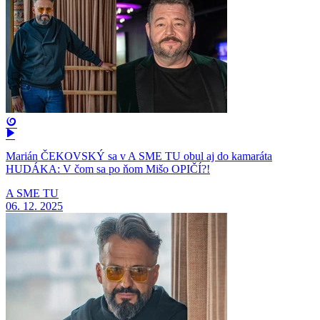
Marián ČEKOVSKÝ sa v A SME TU obul aj do kamaráta
HUDÁKA: V čom sa po ňom Mišo OPIČÍ?!
A SME TU
06. 12. 2025