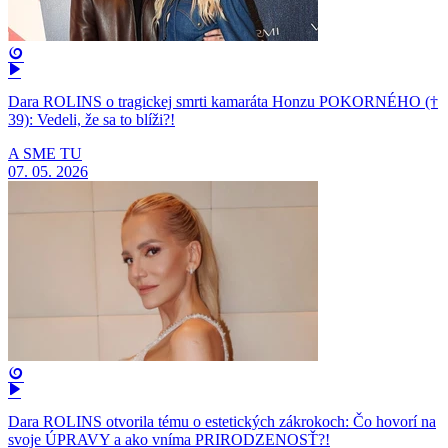
Dara ROLINS o tragickej smrti kamaráta Honzu POKORNÉHO (†
39): Vedeli, že sa to blíži?!
A SME TU
07. 05. 2026
Dara ROLINS otvorila tému o estetických zákrokoch: Čo hovorí na
svoje ÚPRAVY a ako vníma PRIRODZENOSŤ?!