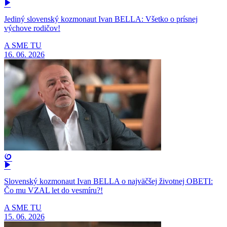
Jediný slovenský kozmonaut Ivan BELLA: Všetko o prísnej
výchove rodičov!
A SME TU
16. 06. 2026
Slovenský kozmonaut Ivan BELLA o najväčšej životnej OBETI:
Čo mu VZAL let do vesmíru?!
A SME TU
15. 06. 2026