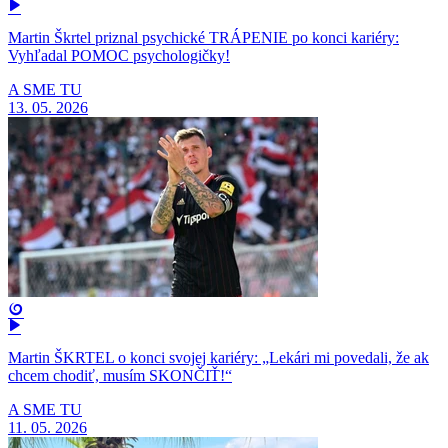
Martin Škrtel priznal psychické TRÁPENIE po konci kariéry:
Vyhľadal POMOC psychologičky!
A SME TU
13. 05. 2026
Martin ŠKRTEL o konci svojej kariéry: „Lekári mi povedali, že ak
chcem chodiť, musím SKONČIŤ!“
A SME TU
11. 05. 2026