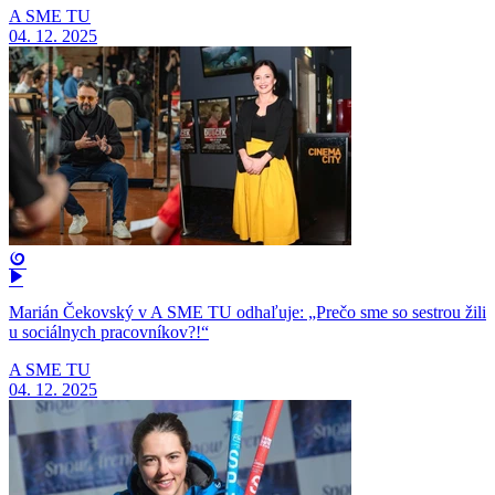
A SME TU
04. 12. 2025
Marián Čekovský v A SME TU odhaľuje: „Prečo sme so sestrou žili
u sociálnych pracovníkov?!“
A SME TU
04. 12. 2025