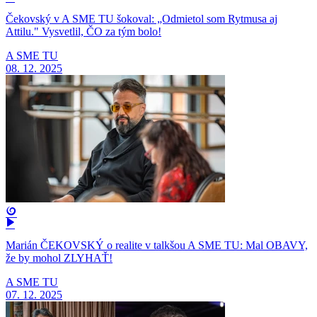
Čekovský v A SME TU šokoval: „Odmietol som Rytmusa aj
Attilu." Vysvetlil, ČO za tým bolo!
A SME TU
08. 12. 2025
Marián ČEKOVSKÝ o realite v talkšou A SME TU: Mal OBAVY,
že by mohol ZLYHAŤ!
A SME TU
07. 12. 2025