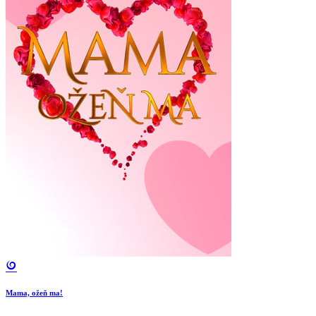
Mama, ožeň ma!