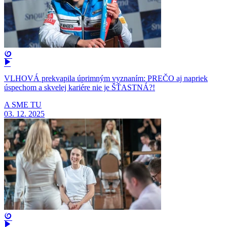
VLHOVÁ prekvapila úprimným vyznaním: PREČO aj napriek
úspechom a skvelej kariére nie je ŠŤASTNÁ?!
A SME TU
03. 12. 2025