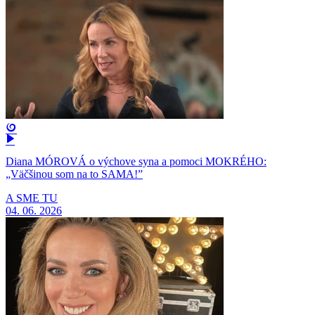
Diana MÓROVÁ o výchove syna a pomoci MOKRÉHO:
„Väčšinou som na to SAMA!”
A SME TU
04. 06. 2026