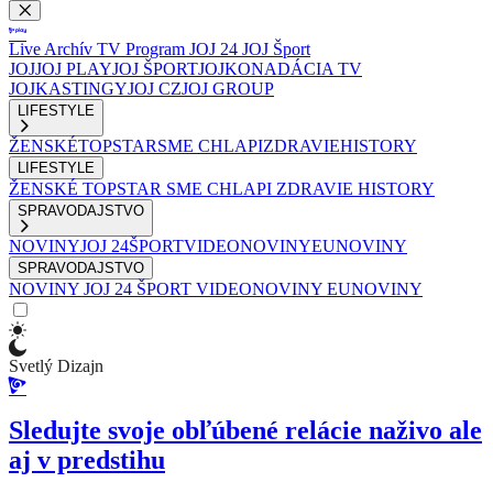
Live
Archív
TV Program
JOJ 24
JOJ Šport
JOJ
JOJ PLAY
JOJ ŠPORT
JOJKO
NADÁCIA TV
JOJ
KASTINGY
JOJ CZ
JOJ GROUP
LIFESTYLE
ŽENSKÉ
TOPSTAR
SME CHLAPI
ZDRAVIE
HISTORY
LIFESTYLE
ŽENSKÉ
TOPSTAR
SME CHLAPI
ZDRAVIE
HISTORY
SPRAVODAJSTVO
NOVINY
JOJ 24
ŠPORT
VIDEONOVINY
EUNOVINY
SPRAVODAJSTVO
NOVINY
JOJ 24
ŠPORT
VIDEONOVINY
EUNOVINY
Svetlý Dizajn
Sledujte svoje obľúbené relácie naživo ale
aj v predstihu