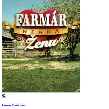
Farmár hľadá ženu