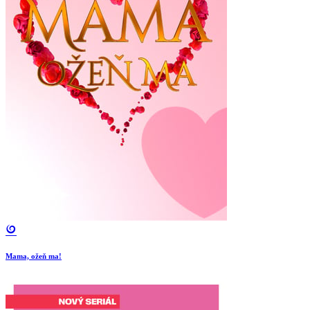
Mama, ožeň ma!