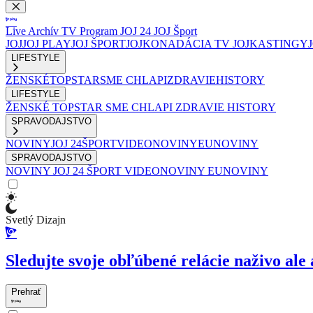
Live
Archív
TV Program
JOJ 24
JOJ Šport
JOJ
JOJ PLAY
JOJ ŠPORT
JOJKO
NADÁCIA TV JOJ
KASTINGY
LIFESTYLE
ŽENSKÉ
TOPSTAR
SME CHLAPI
ZDRAVIE
HISTORY
LIFESTYLE
ŽENSKÉ
TOPSTAR
SME CHLAPI
ZDRAVIE
HISTORY
SPRAVODAJSTVO
NOVINY
JOJ 24
ŠPORT
VIDEONOVINY
EUNOVINY
SPRAVODAJSTVO
NOVINY
JOJ 24
ŠPORT
VIDEONOVINY
EUNOVINY
Svetlý Dizajn
Sledujte svoje obľúbené relácie naživo ale 
Prehrať