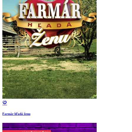
Farmár hľadá ženu