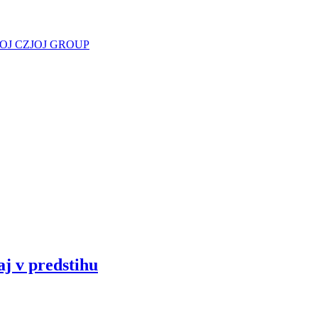
JOJ CZ
JOJ GROUP
aj v predstihu