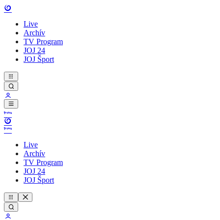
Live
Archív
TV Program
JOJ 24
JOJ Šport
Live
Archív
TV Program
JOJ 24
JOJ Šport