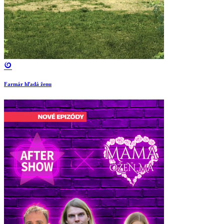
Farmár hľadá ženu