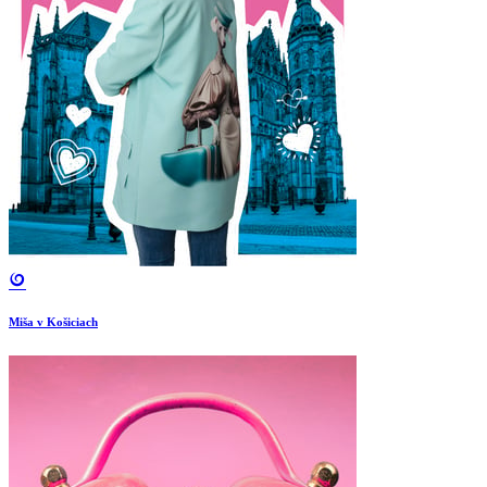
Miša v Košiciach