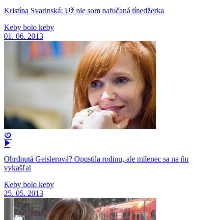
Kristína Svarinská: Už nie som nafučaná tínedžerka
Keby bolo keby
01. 06. 2013
Ohrdnutá Geislerová? Opustila rodinu, ale milenec sa na ňu
vykašľal
Keby bolo keby
25. 05. 2013