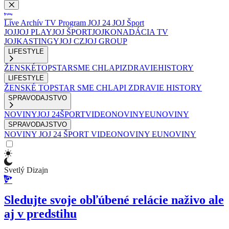
Live
Archív
TV Program
JOJ 24
JOJ Šport
JOJ
JOJ PLAY
JOJ ŠPORT
JOJKO
NADÁCIA TV
JOJ
KASTINGY
JOJ CZ
JOJ GROUP
LIFESTYLE
ŽENSKÉ
TOPSTAR
SME CHLAPI
ZDRAVIE
HISTORY
LIFESTYLE
ŽENSKÉ
TOPSTAR
SME CHLAPI
ZDRAVIE
HISTORY
SPRAVODAJSTVO
NOVINY
JOJ 24
ŠPORT
VIDEONOVINY
EUNOVINY
SPRAVODAJSTVO
NOVINY
JOJ 24
ŠPORT
VIDEONOVINY
EUNOVINY
Svetlý Dizajn
Sledujte svoje obľúbené relácie naživo ale
aj v predstihu