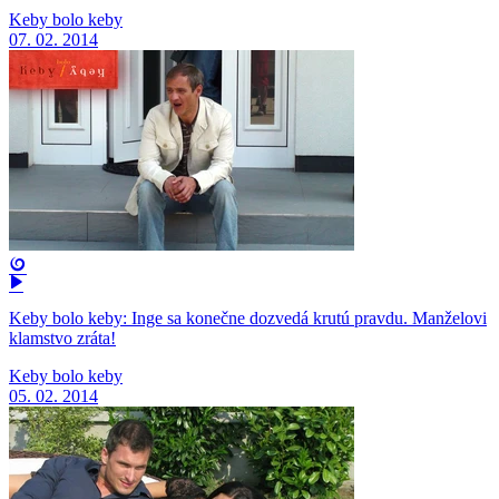
Keby bolo keby
07. 02. 2014
Keby bolo keby: Inge sa konečne dozvedá krutú pravdu. Manželovi
klamstvo zráta!
Keby bolo keby
05. 02. 2014