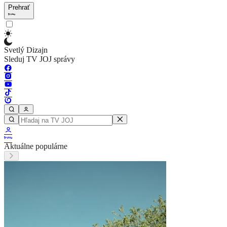
Prehrať
Svetlý Dizajn
Sleduj TV JOJ správy
Aktuálne populárne