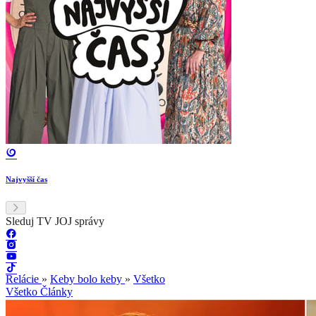
Najvyšší čas
Sleduj TV JOJ správy
Relácie
»
Keby bolo keby
»
Všetko
Všetko
Články