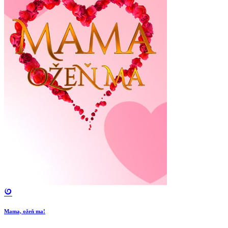
Mama, ožeň ma!