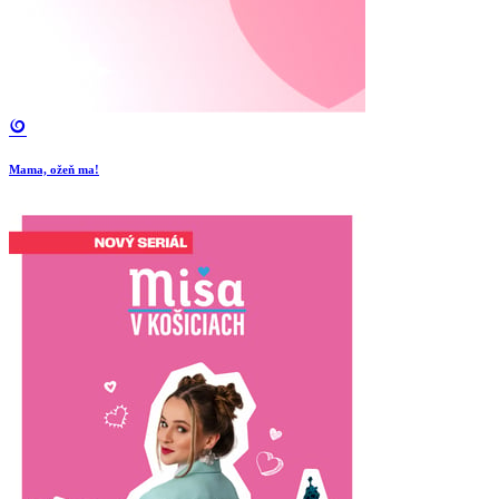
Mama, ožeň ma!