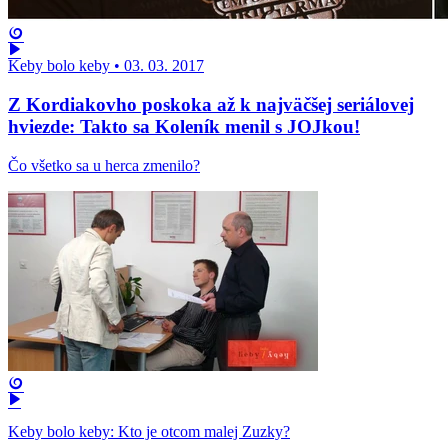
Keby bolo keby
•
03. 03. 2017
Z Kordiakovho poskoka až k najväčšej seriálovej
hviezde: Takto sa Koleník menil s JOJkou!
Čo všetko sa u herca zmenilo?
Keby bolo keby: Kto je otcom malej Zuzky?