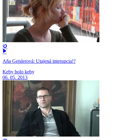
Aňa Geislerová: Utajená interupcia!?
Keby bolo keby
06. 05. 2013