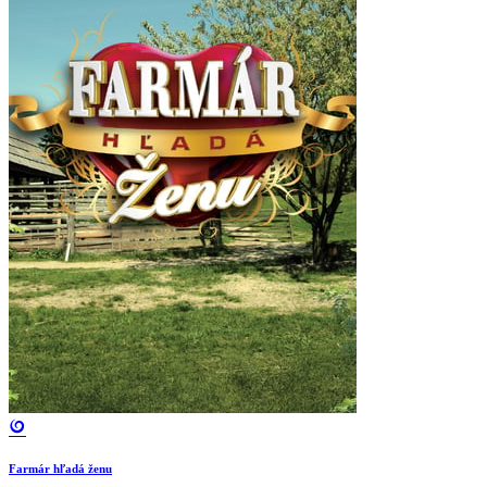
Farmár hľadá ženu