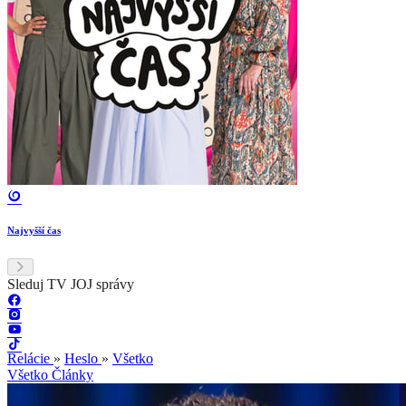
Najvyšší čas
Sleduj TV JOJ správy
Relácie
»
Heslo
»
Všetko
Všetko
Články