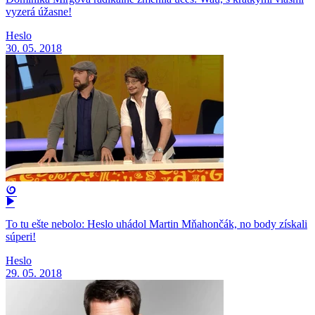
vyzerá úžasne!
Heslo
30. 05. 2018
To tu ešte nebolo: Heslo uhádol Martin Mňahončák, no body získali
súperi!
Heslo
29. 05. 2018