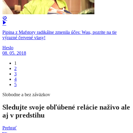
Pipina z Mafstory radikálne zmenila účes: Wau, pozrite na tie
výrazné červené vlasy!
Heslo
08. 05. 2018
1
2
3
4
5
Slobodne a bez záväzkov
Sledujte svoje obľúbené relácie naživo ale
aj v predstihu
Prehrať