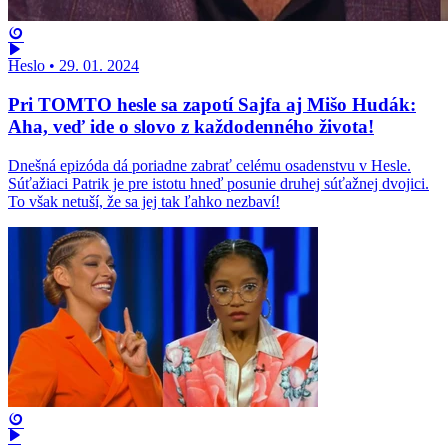
Heslo
•
29. 01. 2024
Pri TOMTO hesle sa zapotí Sajfa aj Mišo Hudák:
Aha, veď ide o slovo z každodenného života!
Dnešná epizóda dá poriadne zabrať celému osadenstvu v Hesle.
Súťažiaci Patrik je pre istotu hneď posunie druhej súťažnej dvojici.
To však netuší, že sa jej tak ľahko nezbaví!