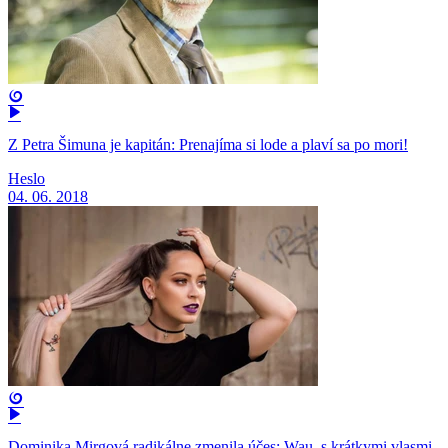
Z Petra Šimuna je kapitán: Prenajíma si lode a plaví sa po mori!
Heslo
04. 06. 2018
Dominika Mirgová radikálne zmenila účes: Wau, s krátkymi vlasmi