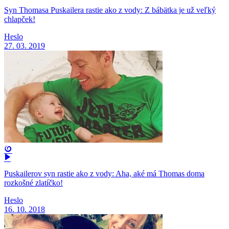
Syn Thomasa Puskailera rastie ako z vody: Z bábätka je už veľký
chlapček!
Heslo
27. 03. 2019
Puskailerov syn rastie ako z vody: Aha, aké má Thomas doma
rozkošné zlatíčko!
Heslo
16. 10. 2018