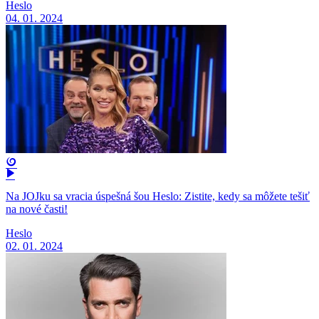
Heslo
04. 01. 2024
Na JOJku sa vracia úspešná šou Heslo: Zistite, kedy sa môžete tešiť
na nové časti!
Heslo
02. 01. 2024