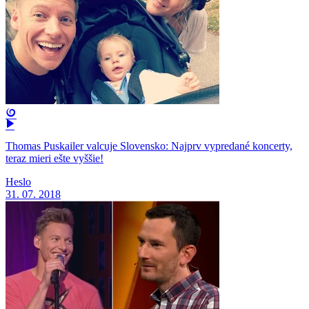
Thomas Puskailer valcuje Slovensko: Najprv vypredané koncerty,
teraz mieri ešte vyššie!
Heslo
31. 07. 2018