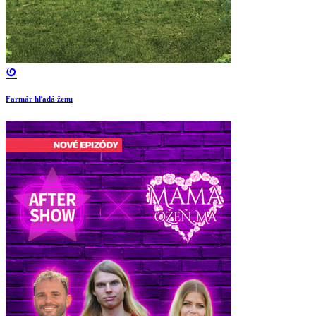
Farmár hľadá ženu