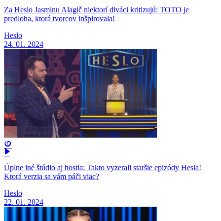
Za Heslo Jasminu Alagič niektorí diváci kritizujú: TOTO je
predloha, ktorá tvorcov inšpirovala!
Heslo
24. 01. 2024
Úplne iné štúdio aj hostia: Takto vyzerali staršie epizódy Hesla!
Ktorá verzia sa vám páči viac?
Heslo
22. 01. 2024