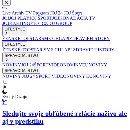
Live
Archív
TV Program
JOJ 24
JOJ Šport
JOJ
JOJ PLAY
JOJ ŠPORT
JOJKO
NADÁCIA TV
JOJ
KASTINGY
JOJ CZ
JOJ GROUP
LIFESTYLE
ŽENSKÉ
TOPSTAR
SME CHLAPI
ZDRAVIE
HISTORY
LIFESTYLE
ŽENSKÉ
TOPSTAR
SME CHLAPI
ZDRAVIE
HISTORY
SPRAVODAJSTVO
NOVINY
JOJ 24
ŠPORT
VIDEONOVINY
EUNOVINY
SPRAVODAJSTVO
NOVINY
JOJ 24
ŠPORT
VIDEONOVINY
EUNOVINY
Svetlý Dizajn
Sledujte svoje obľúbené relácie naživo ale
aj v predstihu