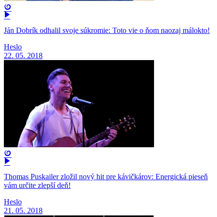
Ján Dobrík odhalil svoje súkromie: Toto vie o ňom naozaj málokto!
Heslo
22. 05. 2018
Thomas Puskailer zložil nový hit pre kávičkárov: Energická pieseň
vám určite zlepší deň!
Heslo
21. 05. 2018