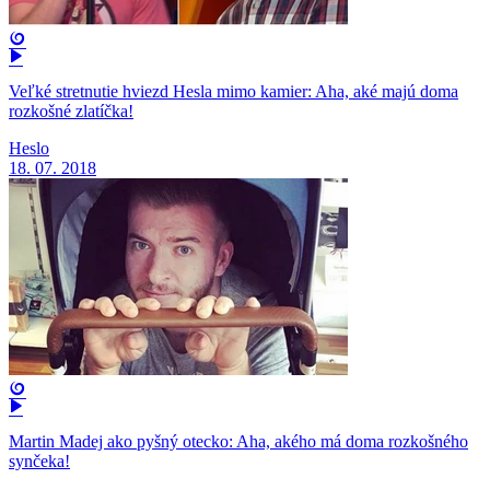
Veľké stretnutie hviezd Hesla mimo kamier: Aha, aké majú doma
rozkošné zlatíčka!
Heslo
18. 07. 2018
Martin Madej ako pyšný otecko: Aha, akého má doma rozkošného
synčeka!