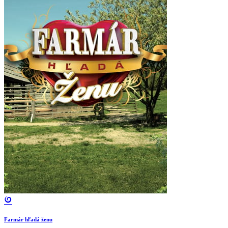
Farmár hľadá ženu