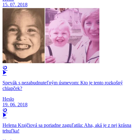
15. 07. 2018
Spevák s nezabudnuteľným úsmevom: Kto je tento rozkošný
chlapček?
Heslo
19. 06. 2018
Helena Krajčiová sa poriadne zaguľatila: Aha, aká je z nej krásna
tehuľka!