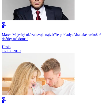
Marek Majeský ukázal svoje najväčšie poklady: Aha, aké rozkošné
dcérky má doma!
Heslo
16. 07. 2019