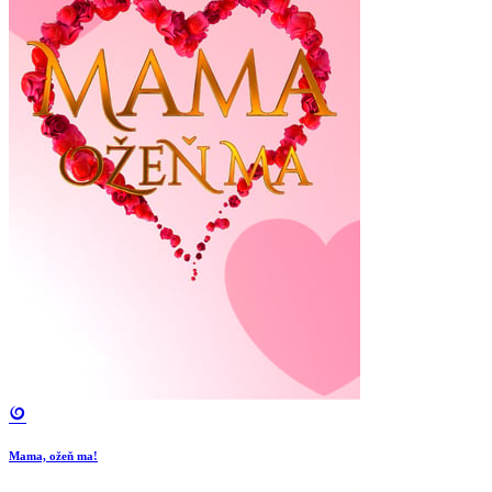
Mama, ožeň ma!