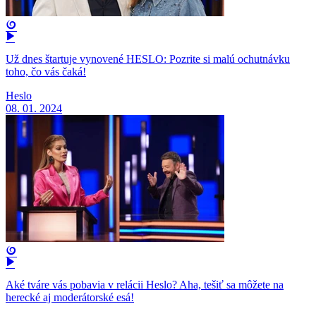
Už dnes štartuje vynovené HESLO: Pozrite si malú ochutnávku
toho, čo vás čaká!
Heslo
08. 01. 2024
Aké tváre vás pobavia v relácii Heslo? Aha, tešiť sa môžete na
herecké aj moderátorské esá!