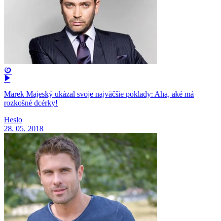
Marek Majeský ukázal svoje najväčšie poklady: Aha, aké má
rozkošné dcérky!
Heslo
28. 05. 2018