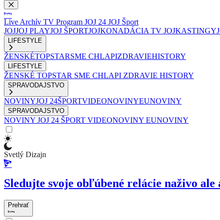
Live
Archív
TV Program
JOJ 24
JOJ Šport
JOJ
JOJ PLAY
JOJ ŠPORT
JOJKO
NADÁCIA TV JOJ
KASTINGY
LIFESTYLE
ŽENSKÉ
TOPSTAR
SME CHLAPI
ZDRAVIE
HISTORY
LIFESTYLE
ŽENSKÉ
TOPSTAR
SME CHLAPI
ZDRAVIE
HISTORY
SPRAVODAJSTVO
NOVINY
JOJ 24
ŠPORT
VIDEONOVINY
EUNOVINY
SPRAVODAJSTVO
NOVINY
JOJ 24
ŠPORT
VIDEONOVINY
EUNOVINY
Svetlý Dizajn
Sledujte svoje obľúbené relácie naživo ale 
Prehrať