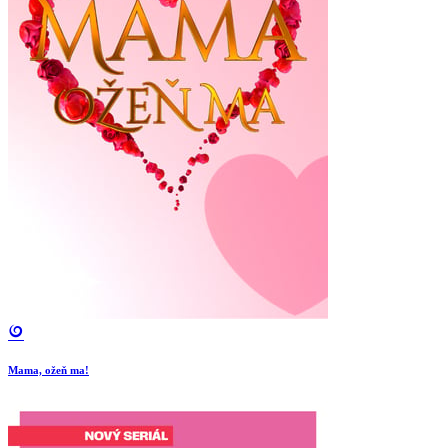
Mama, ožeň ma!