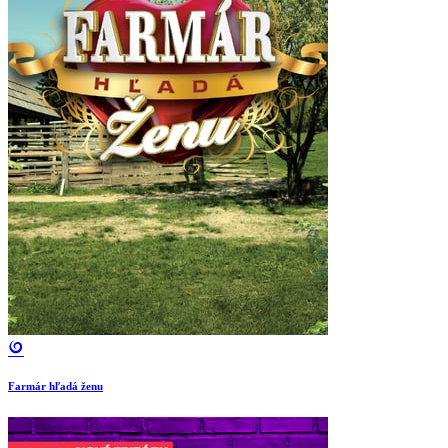
Farmár hľadá ženu