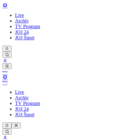
Live
Archív
TV Program
JOJ 24
JOJ Šport
Live
Archív
TV Program
JOJ 24
JOJ Šport