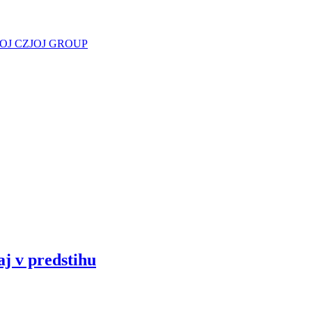
JOJ CZ
JOJ GROUP
aj v predstihu