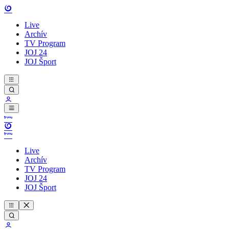
Live
Archív
TV Program
JOJ 24
JOJ Šport
Live
Archív
TV Program
JOJ 24
JOJ Šport