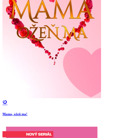
Mama, ožeň ma!