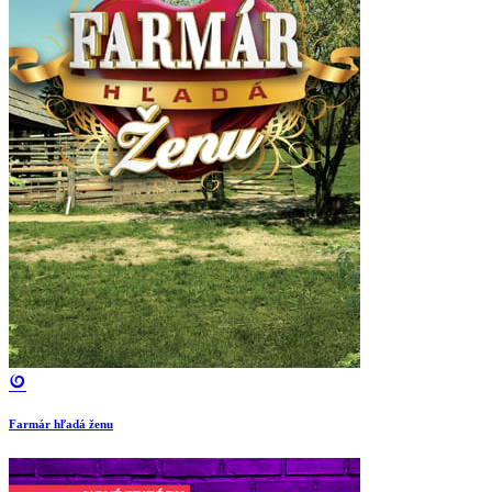
Farmár hľadá ženu