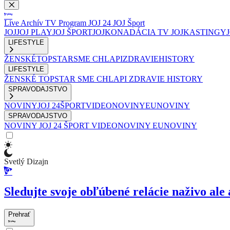
Live
Archív
TV Program
JOJ 24
JOJ Šport
JOJ
JOJ PLAY
JOJ ŠPORT
JOJKO
NADÁCIA TV JOJ
KASTINGY
LIFESTYLE
ŽENSKÉ
TOPSTAR
SME CHLAPI
ZDRAVIE
HISTORY
LIFESTYLE
ŽENSKÉ
TOPSTAR
SME CHLAPI
ZDRAVIE
HISTORY
SPRAVODAJSTVO
NOVINY
JOJ 24
ŠPORT
VIDEONOVINY
EUNOVINY
SPRAVODAJSTVO
NOVINY
JOJ 24
ŠPORT
VIDEONOVINY
EUNOVINY
Svetlý Dizajn
Sledujte svoje obľúbené relácie naživo ale 
Prehrať