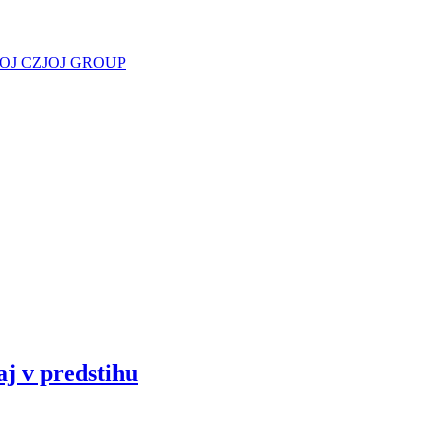
JOJ CZ
JOJ GROUP
aj v predstihu