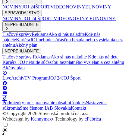
NOVINY
JOJ 24
ŠPORT
VIDEONOVINY
EUNOVINY
SPRAVODAJSTVO
NOVINY
JOJ 24
ŠPORT
VIDEONOVINY
EUNOVINY
NEPREHLIADNITE
Tlačové správy
Reklama
Ako si nás naladíte
Kde nás
nájdete
Kariéra
JOJ nebude súčasťou bezplatného vysielania cez
anténu
Akčný plán
NEPREHLIADNITE
Tlačové správy
Reklama
Ako si nás naladíte
Kde nás nájdete
Kariéra
JOJ nebude súčasťou bezplatného vysielania cez anténu
Akčný plán
Live
Archív
TV Program
JOJ 24
JOJ Šport
Podmienky pre spracovanie obsahu
Cookies
Nastavenia
súkromia
Sme členom IAB Slovakia
Kontakt
© Copyright 2026 Slovenská produkčná, a.s.
Webdesign by
Kennymax
•
Technology by
eFabrica