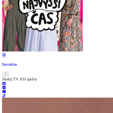
Najvyšší čas
Sleduj TV JOJ správy