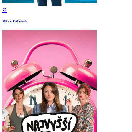
Miša v Košiciach