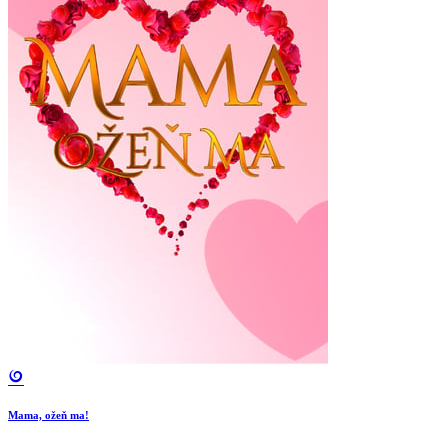
Mama, ožeň ma!