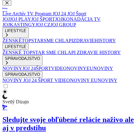
Live
Archív
TV Program
JOJ 24
JOJ Šport
JOJ
JOJ PLAY
JOJ ŠPORT
JOJKO
NADÁCIA TV
JOJ
KASTINGY
JOJ CZ
JOJ GROUP
LIFESTYLE
ŽENSKÉ
TOPSTAR
SME CHLAPI
ZDRAVIE
HISTORY
LIFESTYLE
ŽENSKÉ
TOPSTAR
SME CHLAPI
ZDRAVIE
HISTORY
SPRAVODAJSTVO
NOVINY
JOJ 24
ŠPORT
VIDEONOVINY
EUNOVINY
SPRAVODAJSTVO
NOVINY
JOJ 24
ŠPORT
VIDEONOVINY
EUNOVINY
Svetlý Dizajn
Sledujte svoje obľúbené relácie naživo ale
aj v predstihu