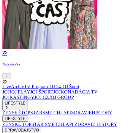
Najvyšší čas
Live
Archív
TV Program
JOJ 24
JOJ Šport
JOJ
JOJ PLAY
JOJ ŠPORT
JOJKO
NADÁCIA TV
JOJ
KASTINGY
JOJ CZ
JOJ GROUP
LIFESTYLE
ŽENSKÉ
TOPSTAR
SME CHLAPI
ZDRAVIE
HISTORY
LIFESTYLE
ŽENSKÉ
TOPSTAR
SME CHLAPI
ZDRAVIE
HISTORY
SPRAVODAJSTVO