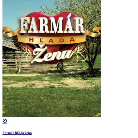
Farmár hľadá ženu