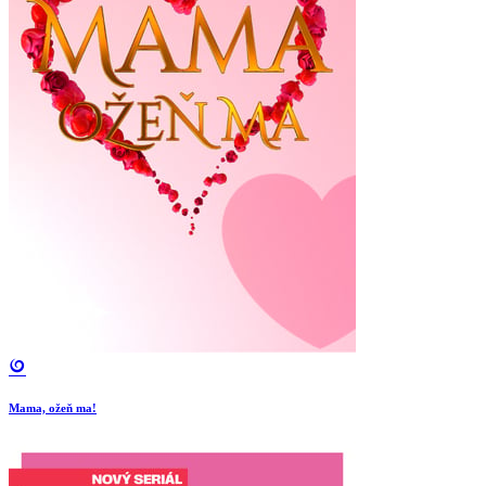
Mama, ožeň ma!