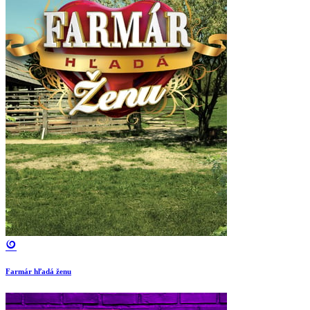
Farmár hľadá ženu