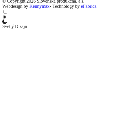
© Copyright 2026 Slovenská produkčná, a.s.
Webdesign by
Kennymax
•
Technology by
eFabrica
Svetlý Dizajn