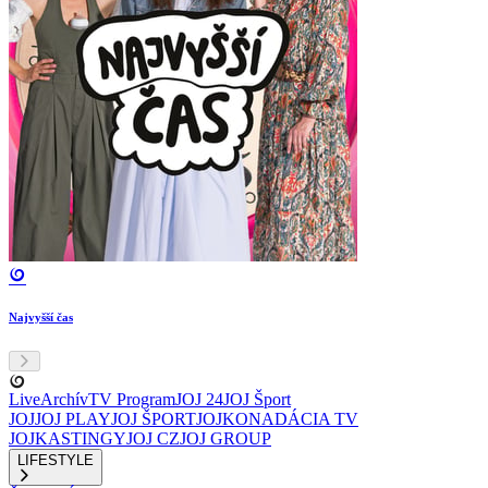
Najvyšší čas
Live
Archív
TV Program
JOJ 24
JOJ Šport
JOJ
JOJ PLAY
JOJ ŠPORT
JOJKO
NADÁCIA TV
JOJ
KASTINGY
JOJ CZ
JOJ GROUP
LIFESTYLE