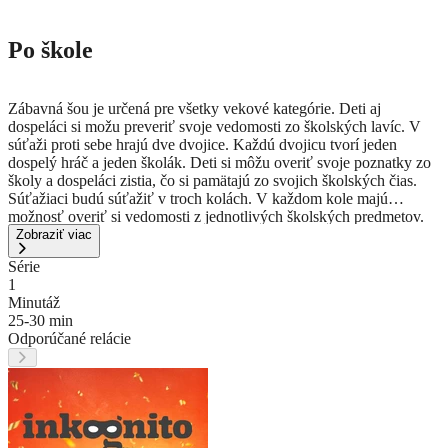
Po škole
Zábavná šou je určená pre všetky vekové kategórie. Deti aj
dospeláci si možu preveriť svoje vedomosti zo školských lavíc. V
súťaži proti sebe hrajú dve dvojice. Každú dvojicu tvorí jeden
dospelý hráč a jeden školák. Deti si môžu overiť svoje poznatky zo
školy a dospeláci zistia, čo si pamätajú zo svojich školských čias.
Súťažiaci budú súťažiť v troch kolách. V každom kole majú
možnosť overiť si vedomosti z jednotlivých školských predmetov.
Každý mal v škole svoje obľúbené, no aj menej obľúbené predmety
Zobraziť viac
a keďže je hra postavená na dvoch súťažných dvojiciach, ukáže sa,
Série
kto je v ktorom predmete zdatnejší. Úspešní súťažiaci budú
1
samozrejme odmenení, no ani porazení neopustia súťaž bez odmeny
Minutáž
za účasť v hre.
25-30 min
Odporúčané relácie