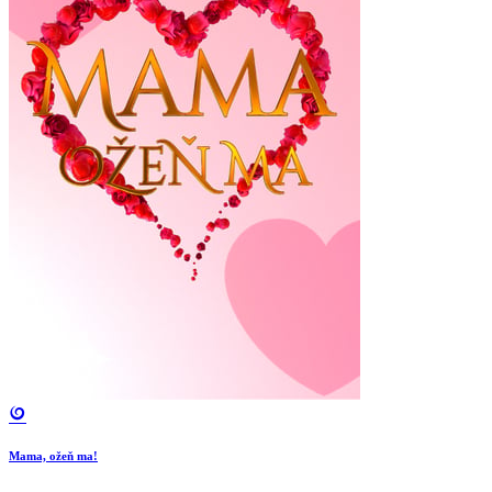
Mama, ožeň ma!