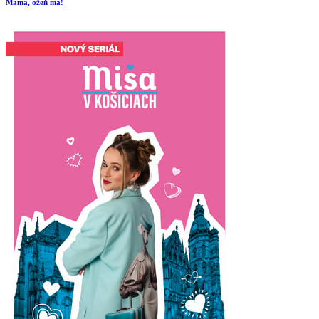
Mama, ožeň ma!