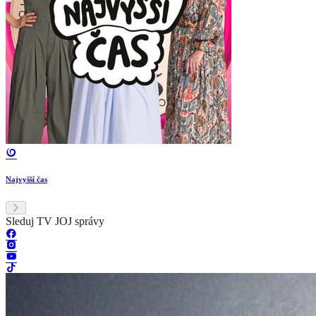
Najvyšší čas
Sleduj TV JOJ správy