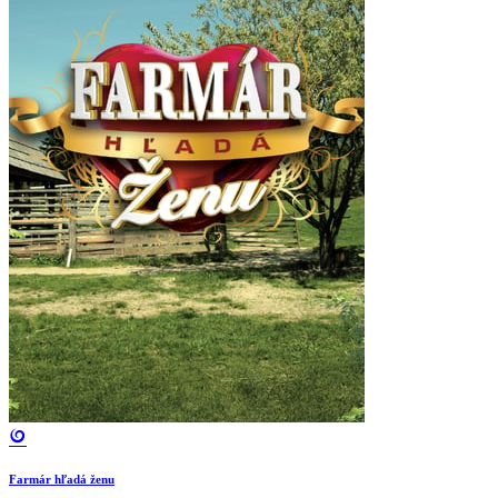
Farmár hľadá ženu