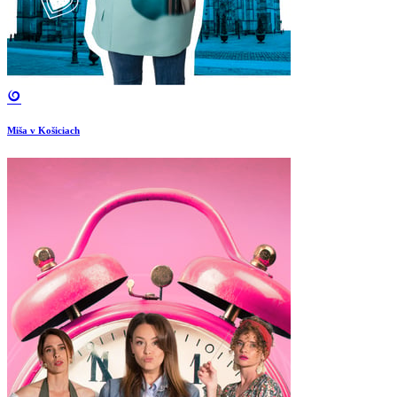
Miša v Košiciach