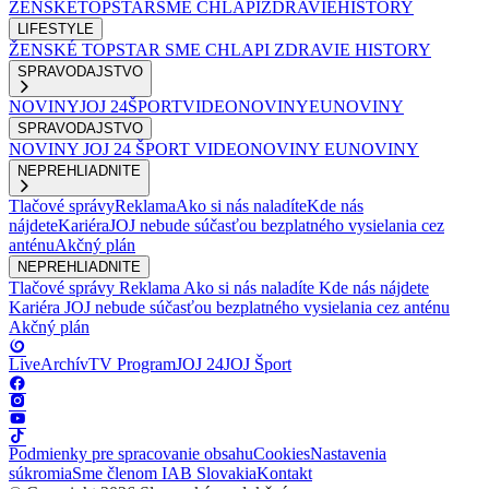
ŽENSKÉ
TOPSTAR
SME CHLAPI
ZDRAVIE
HISTORY
LIFESTYLE
ŽENSKÉ
TOPSTAR
SME CHLAPI
ZDRAVIE
HISTORY
SPRAVODAJSTVO
NOVINY
JOJ 24
ŠPORT
VIDEONOVINY
EUNOVINY
SPRAVODAJSTVO
NOVINY
JOJ 24
ŠPORT
VIDEONOVINY
EUNOVINY
NEPREHLIADNITE
Tlačové správy
Reklama
Ako si nás naladíte
Kde nás
nájdete
Kariéra
JOJ nebude súčasťou bezplatného vysielania cez
anténu
Akčný plán
NEPREHLIADNITE
Tlačové správy
Reklama
Ako si nás naladíte
Kde nás nájdete
Kariéra
JOJ nebude súčasťou bezplatného vysielania cez anténu
Akčný plán
Live
Archív
TV Program
JOJ 24
JOJ Šport
Podmienky pre spracovanie obsahu
Cookies
Nastavenia
súkromia
Sme členom IAB Slovakia
Kontakt