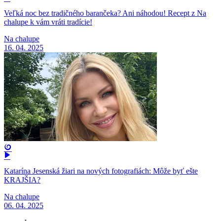
Veľká noc bez tradičného barančeka? Ani náhodou! Recept z Na
chalupe k vám vráti tradície!
Na chalupe
16. 04. 2025
Katarína Jesenská žiari na nových fotografiách: Môže byť ešte
KRAJŠIA?
Na chalupe
06. 04. 2025