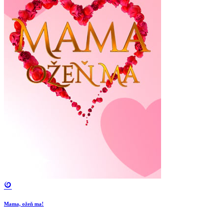
Mama, ožeň ma!