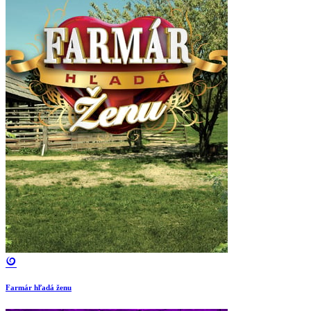
Farmár hľadá ženu