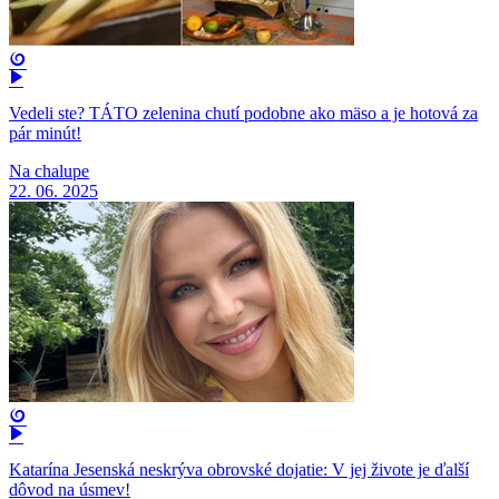
Vedeli ste? TÁTO zelenina chutí podobne ako mäso a je hotová za
pár minút!
Na chalupe
22. 06. 2025
Katarína Jesenská neskrýva obrovské dojatie: V jej živote je ďalší
dôvod na úsmev!