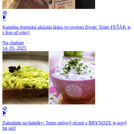
Katarína Jesenská ukázala lásku vo svojom živote: Tento FEŠÁK je
s ňou už roky!
Na chalupe
14. 05. 2025
Zabudnite na halušky: Tento májový recept z BRYNDZE je nový
hit jari!