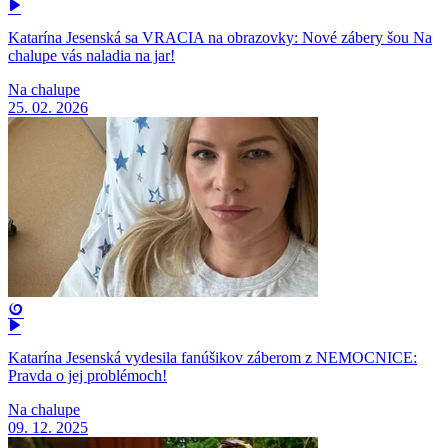
Katarína Jesenská sa VRACIA na obrazovky: Nové zábery šou Na
chalupe vás naladia na jar!
Na chalupe
25. 02. 2026
Katarína Jesenská vydesila fanúšikov záberom z NEMOCNICE:
Pravda o jej problémoch!
Na chalupe
09. 12. 2025