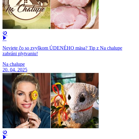
Neviete čo so zvyškom ÚDENÉHO mäsa? Tip z Na chalupe
zabráni plytvaniu!
Na chalupe
20. 04. 2025