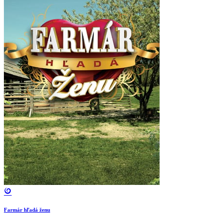
Farmár hľadá ženu