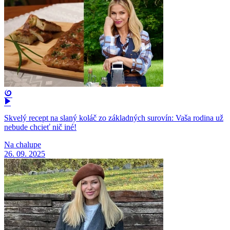
Skvelý recept na slaný koláč zo základných surovín: Vaša rodina už
nebude chcieť nič iné!
Na chalupe
26. 09. 2025