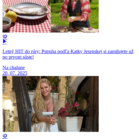
Letný HIT do rúry: Pstruha podľa Katky Jesenskej si zamilujete už
po prvom súste!
Na chalupe
20. 07. 2025