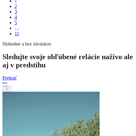
1
2
3
4
5
…
11
Slobodne a bez záväzkov
Sledujte svoje obľúbené relácie naživo ale
aj v predstihu
Prehrať