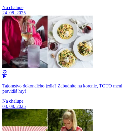
Na chalupe
24. 08. 2025
Tajomstvo dokonalého jedla? Zabudnite na korenie, TOTO mení
pravidlá hry!
Na chalupe
03. 08. 2025