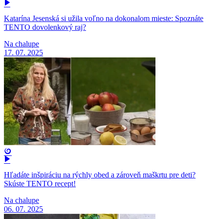
Katarína Jesenská si užila voľno na dokonalom mieste: Spoznáte
TENTO dovolenkový raj?
Na chalupe
17. 07. 2025
Hľadáte inšpiráciu na rýchly obed a zároveň maškrtu pre deti?
Skúste TENTO recept!
Na chalupe
06. 07. 2025