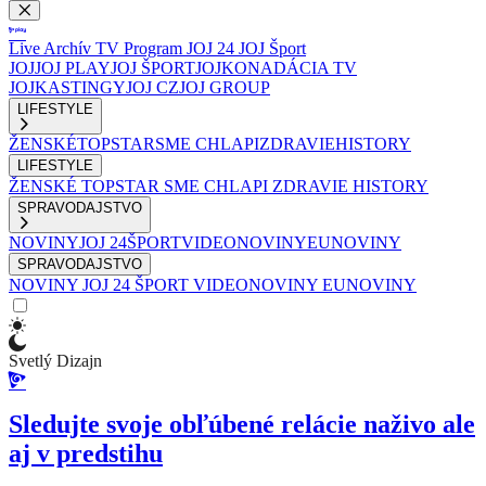
Live
Archív
TV Program
JOJ 24
JOJ Šport
JOJ
JOJ PLAY
JOJ ŠPORT
JOJKO
NADÁCIA TV
JOJ
KASTINGY
JOJ CZ
JOJ GROUP
LIFESTYLE
ŽENSKÉ
TOPSTAR
SME CHLAPI
ZDRAVIE
HISTORY
LIFESTYLE
ŽENSKÉ
TOPSTAR
SME CHLAPI
ZDRAVIE
HISTORY
SPRAVODAJSTVO
NOVINY
JOJ 24
ŠPORT
VIDEONOVINY
EUNOVINY
SPRAVODAJSTVO
NOVINY
JOJ 24
ŠPORT
VIDEONOVINY
EUNOVINY
Svetlý Dizajn
Sledujte svoje obľúbené relácie naživo ale
aj v predstihu