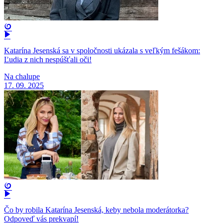
Katarína Jesenská sa v spoločnosti ukázala s veľkým fešákom:
Ľudia z nich nespúšťali oči!
Na chalupe
17. 09. 2025
Čo by robila Katarína Jesenská, keby nebola moderátorka?
Odpoveď vás prekvapí!