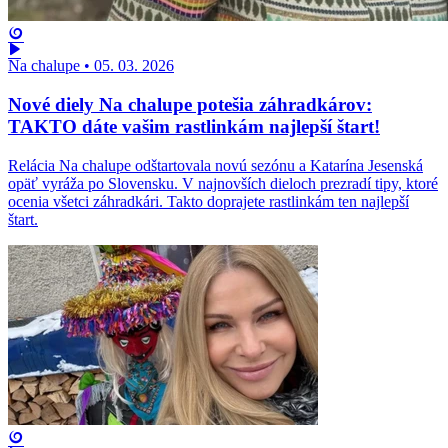
Na chalupe
•
05. 03. 2026
Nové diely Na chalupe potešia záhradkárov:
TAKTO dáte vašim rastlinkám najlepší štart!
Relácia Na chalupe odštartovala novú sezónu a Katarína Jesenská
opäť vyráža po Slovensku. V najnovších dieloch prezradí tipy, ktoré
ocenia všetci záhradkári. Takto doprajete rastlinkám ten najlepší
štart.