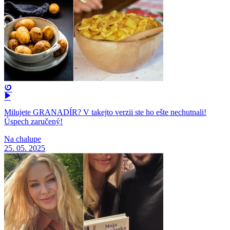
Milujete GRANADÍR? V takejto verzii ste ho ešte nechutnali!
Úspech zaručený!
Na chalupe
25. 05. 2025