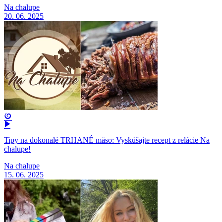
Na chalupe
20. 06. 2025
Tipy na dokonalé TRHANÉ mäso: Vyskúšajte recept z relácie Na
chalupe!
Na chalupe
15. 06. 2025