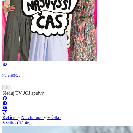
Najvyšší čas
Sleduj TV JOJ správy
Relácie
»
Na chalupe
»
Všetko
Všetko
Články