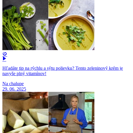
Hľadáte tip na rýchlu a sýtu polievku? Tento zeleninový krém je
navyše plný vitamínov!
Na chalupe
29. 06. 2025