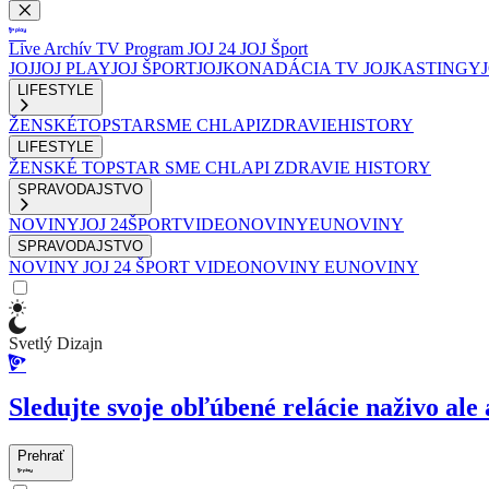
Live
Archív
TV Program
JOJ 24
JOJ Šport
JOJ
JOJ PLAY
JOJ ŠPORT
JOJKO
NADÁCIA TV JOJ
KASTINGY
LIFESTYLE
ŽENSKÉ
TOPSTAR
SME CHLAPI
ZDRAVIE
HISTORY
LIFESTYLE
ŽENSKÉ
TOPSTAR
SME CHLAPI
ZDRAVIE
HISTORY
SPRAVODAJSTVO
NOVINY
JOJ 24
ŠPORT
VIDEONOVINY
EUNOVINY
SPRAVODAJSTVO
NOVINY
JOJ 24
ŠPORT
VIDEONOVINY
EUNOVINY
Svetlý Dizajn
Sledujte svoje obľúbené relácie naživo ale 
Prehrať