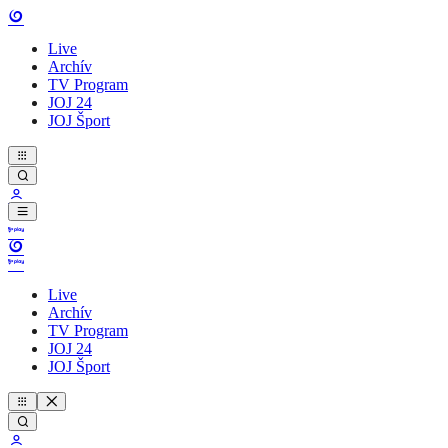
Live
Archív
TV Program
JOJ 24
JOJ Šport
Live
Archív
TV Program
JOJ 24
JOJ Šport