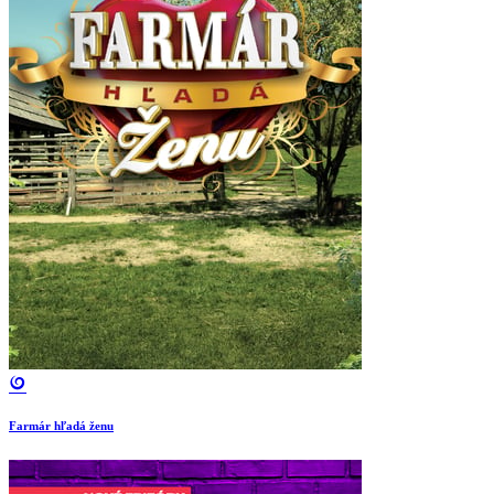
Farmár hľadá ženu