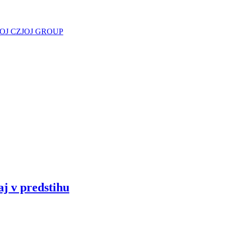
JOJ CZ
JOJ GROUP
aj v predstihu