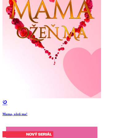
Mama, ožeň ma!