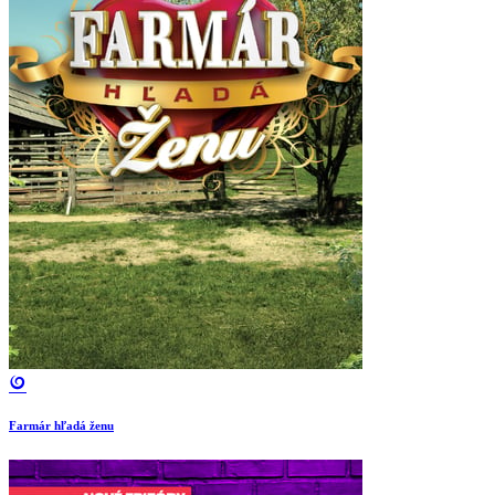
Farmár hľadá ženu