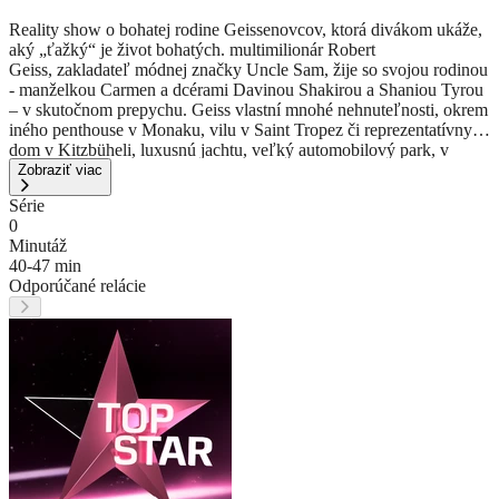
Reality show o bohatej rodine Geissenovcov, ktorá divákom ukáže,
aký „ťažký“ je život bohatých. multimilionár Robert
Geiss, zakladateľ módnej značky Uncle Sam, žije so svojou rodinou
- manželkou Carmen a dcérami Davinou Shakirou a Shaniou Tyrou
– v skutočnom prepychu. Geiss vlastní mnohé nehnuteľnosti, okrem
iného penthouse v Monaku, vilu v Saint Tropez či reprezentatívny
dom v Kitzbüheli, luxusnú jachtu, veľký automobilový park, v
ktorom nechýba Bentley, Hummer či Rolls Royce. Už len z tohto
Zobraziť viac
výpočtu je zrejmé, že Robert Geiss si vyberá len luxusné veci. Vedie
Série
však skutočne taký závideniahodný život v prepychu, o akom sa
0
obyčajným smrteľníkom môže iba snívať? Presvedčte sa o tom v
Minutáž
seriáli nemeckej RTL II a vyberte sa s Geissenovcami na cestu
40-47 min
do zaujímavých kútov našej planéty.
Odporúčané relácie