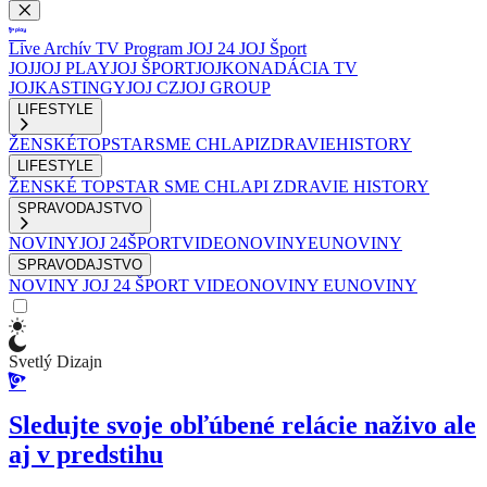
Live
Archív
TV Program
JOJ 24
JOJ Šport
JOJ
JOJ PLAY
JOJ ŠPORT
JOJKO
NADÁCIA TV
JOJ
KASTINGY
JOJ CZ
JOJ GROUP
LIFESTYLE
ŽENSKÉ
TOPSTAR
SME CHLAPI
ZDRAVIE
HISTORY
LIFESTYLE
ŽENSKÉ
TOPSTAR
SME CHLAPI
ZDRAVIE
HISTORY
SPRAVODAJSTVO
NOVINY
JOJ 24
ŠPORT
VIDEONOVINY
EUNOVINY
SPRAVODAJSTVO
NOVINY
JOJ 24
ŠPORT
VIDEONOVINY
EUNOVINY
Svetlý Dizajn
Sledujte svoje obľúbené relácie naživo ale
aj v predstihu