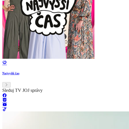
Najvyšší čas
Sleduj TV JOJ správy