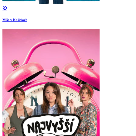
Miša v Košiciach