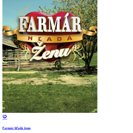
Farmár hľadá ženu