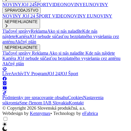
NOVINY
JOJ 24
ŠPORT
VIDEONOVINY
EUNOVINY
SPRAVODAJSTVO
NOVINY
JOJ 24
ŠPORT
VIDEONOVINY
EUNOVINY
NEPREHLIADNITE
Tlačové správy
Reklama
Ako si nás naladíte
Kde nás
nájdete
Kariéra
JOJ nebude súčasťou bezplatného vysielania cez
anténu
Akčný plán
NEPREHLIADNITE
Tlačové správy
Reklama
Ako si nás naladíte
Kde nás nájdete
Kariéra
JOJ nebude súčasťou bezplatného vysielania cez anténu
Akčný plán
Live
Archív
TV Program
JOJ 24
JOJ Šport
Podmienky pre spracovanie obsahu
Cookies
Nastavenia
súkromia
Sme členom IAB Slovakia
Kontakt
© Copyright 2026 Slovenská produkčná, a.s.
Webdesign by
Kennymax
•
Technology by
eFabrica