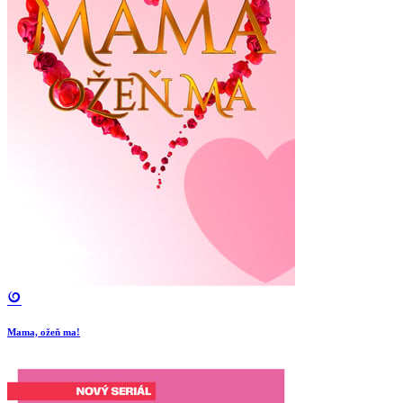
Mama, ožeň ma!