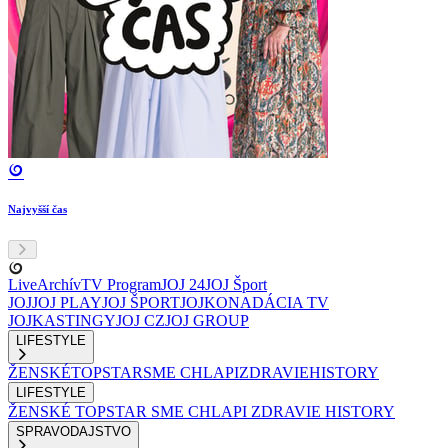
Najvyšší čas
Live
Archív
TV Program
JOJ 24
JOJ Šport
JOJ
JOJ PLAY
JOJ ŠPORT
JOJKO
NADÁCIA TV
JOJ
KASTINGY
JOJ CZ
JOJ GROUP
LIFESTYLE
ŽENSKÉ
TOPSTAR
SME CHLAPI
ZDRAVIE
HISTORY
LIFESTYLE
ŽENSKÉ
TOPSTAR
SME CHLAPI
ZDRAVIE
HISTORY
SPRAVODAJSTVO