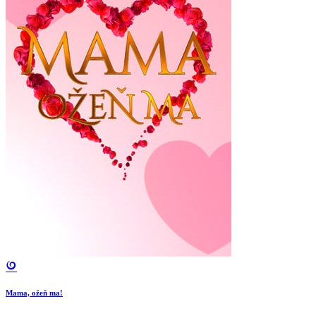
Mama, ožeň ma!