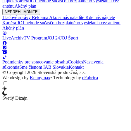
nájdete
Kariéra
JOJ nebude súčasťou bezplatného vysielania cez
anténu
Akčný plán
NEPREHLIADNITE
Tlačové správy
Reklama
Ako si nás naladíte
Kde nás nájdete
Kariéra
JOJ nebude súčasťou bezplatného vysielania cez anténu
Akčný plán
Live
Archív
TV Program
JOJ 24
JOJ Šport
Podmienky pre spracovanie obsahu
Cookies
Nastavenia
súkromia
Sme členom IAB Slovakia
Kontakt
© Copyright 2026 Slovenská produkčná, a.s.
Webdesign by
Kennymax
•
Technology by
eFabrica
Svetlý Dizajn