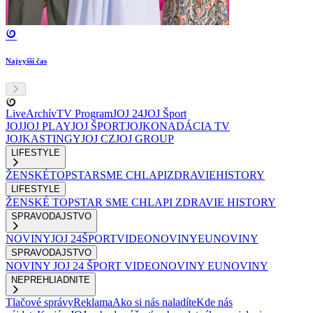
Najvyšší čas
Live
Archív
TV Program
JOJ 24
JOJ Šport
JOJ
JOJ PLAY
JOJ ŠPORT
JOJKO
NADÁCIA TV
JOJ
KASTINGY
JOJ CZ
JOJ GROUP
LIFESTYLE
ŽENSKÉ
TOPSTAR
SME CHLAPI
ZDRAVIE
HISTORY
LIFESTYLE
ŽENSKÉ
TOPSTAR
SME CHLAPI
ZDRAVIE
HISTORY
SPRAVODAJSTVO
NOVINY
JOJ 24
ŠPORT
VIDEONOVINY
EUNOVINY
SPRAVODAJSTVO
NOVINY
JOJ 24
ŠPORT
VIDEONOVINY
EUNOVINY
NEPREHLIADNITE
Tlačové správy
Reklama
Ako si nás naladíte
Kde nás