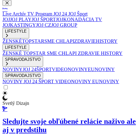
Live
Archív
TV Program
JOJ 24
JOJ Šport
JOJ
JOJ PLAY
JOJ ŠPORT
JOJKO
NADÁCIA TV
JOJ
KASTINGY
JOJ CZ
JOJ GROUP
LIFESTYLE
ŽENSKÉ
TOPSTAR
SME CHLAPI
ZDRAVIE
HISTORY
LIFESTYLE
ŽENSKÉ
TOPSTAR
SME CHLAPI
ZDRAVIE
HISTORY
SPRAVODAJSTVO
NOVINY
JOJ 24
ŠPORT
VIDEONOVINY
EUNOVINY
SPRAVODAJSTVO
NOVINY
JOJ 24
ŠPORT
VIDEONOVINY
EUNOVINY
Svetlý Dizajn
Sledujte svoje obľúbené relácie naživo ale
aj v predstihu