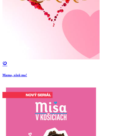
Mama, ožeň ma!