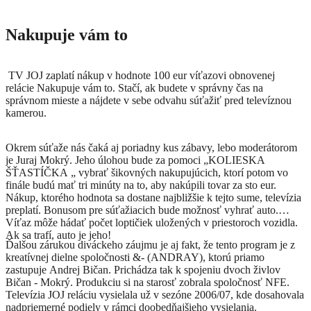
Nakupuje vám to
TV JOJ zaplatí nákup v hodnote 100 eur víťazovi obnovenej
relácie Nakupuje vám to. Stačí, ak budete v správny čas na
správnom mieste a nájdete v sebe odvahu súťažiť pred televíznou
kamerou.
Okrem súťaže nás čaká aj poriadny kus zábavy, lebo moderátorom
je Juraj Mokrý. Jeho úlohou bude za pomoci „KOLIESKA
ŠŤASTÍČKA „ vybrať šikovných nakupujúcich, ktorí potom vo
finále budú mať tri minúty na to, aby nakúpili tovar za sto eur.
Nákup, ktorého hodnota sa dostane najbližšie k tejto sume, televízia
preplatí. Bonusom pre súťažiacich bude možnosť vyhrať auto.
Víťaz môže hádať počet loptičiek uložených v priestoroch vozidla.
Ak sa trafí, auto je jeho!
Ďalšou zárukou diváckeho záujmu je aj fakt, že tento program je z
kreatívnej dielne spoločnosti &- (ANDRAY), ktorú priamo
zastupuje Andrej Bičan. Prichádza tak k spojeniu dvoch živlov
Bičan - Mokrý. Produkciu si na starosť zobrala spoločnosť NFE.
Televízia JOJ reláciu vysielala už v sezóne 2006/07, kde dosahovala
nadpriemerné podiely v rámci doobedňajšieho vysielania.