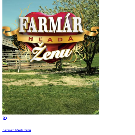
Farmár hľadá ženu