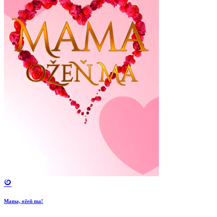
Mama, ožeň ma!