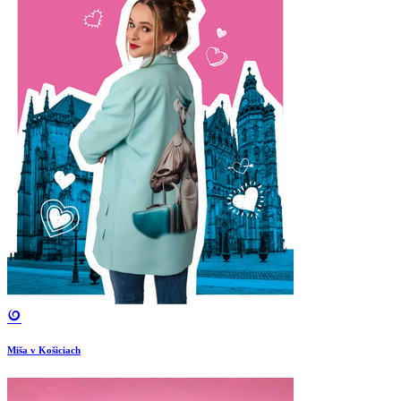
Miša v Košiciach