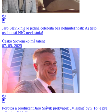
Jaro Slávik nie je jediná celebrita bez nehnuteľnosti: Aj tieto
osobnosti NIČ nevlastnia!
Česko Slovensko má talent
07. 05. 2025
Porotca a producent Jaro Slávik prekvapil: „Vlastniť byt? To je pre