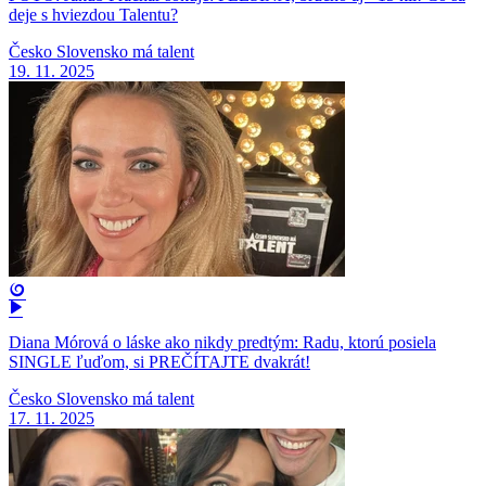
deje s hviezdou Talentu?
Česko Slovensko má talent
19. 11. 2025
Diana Mórová o láske ako nikdy predtým: Radu, ktorú posiela
SINGLE ľuďom, si PREČÍTAJTE dvakrát!
Česko Slovensko má talent
17. 11. 2025