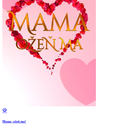
Mama, ožeň ma!