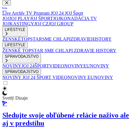
Live
Archív
TV Program
JOJ 24
JOJ Šport
JOJ
JOJ PLAY
JOJ ŠPORT
JOJKO
NADÁCIA TV
JOJ
KASTINGY
JOJ CZ
JOJ GROUP
LIFESTYLE
ŽENSKÉ
TOPSTAR
SME CHLAPI
ZDRAVIE
HISTORY
LIFESTYLE
ŽENSKÉ
TOPSTAR
SME CHLAPI
ZDRAVIE
HISTORY
SPRAVODAJSTVO
NOVINY
JOJ 24
ŠPORT
VIDEONOVINY
EUNOVINY
SPRAVODAJSTVO
NOVINY
JOJ 24
ŠPORT
VIDEONOVINY
EUNOVINY
Svetlý Dizajn
Sledujte svoje obľúbené relácie naživo ale
aj v predstihu