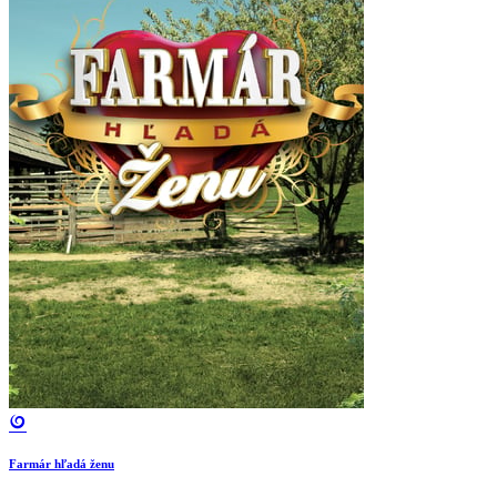
Farmár hľadá ženu