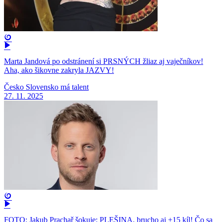
Marta Jandová po odstránení si PRSNÝCH žliaz aj vaječníkov!
Aha, ako šikovne zakryla JAZVY!
Česko Slovensko má talent
27. 11. 2025
FOTO: Jakub Prachař šokuje: PLEŠINA, brucho aj +15 kíl! Čo sa