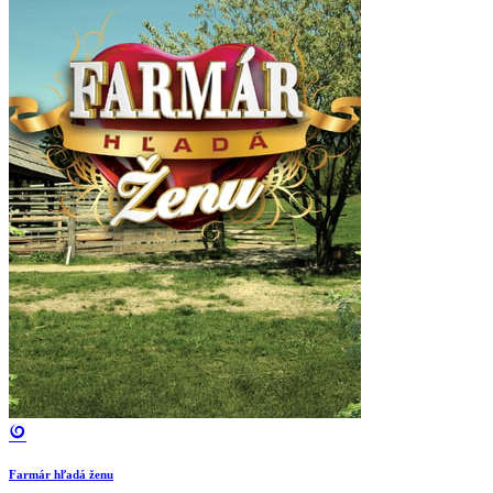
Farmár hľadá ženu