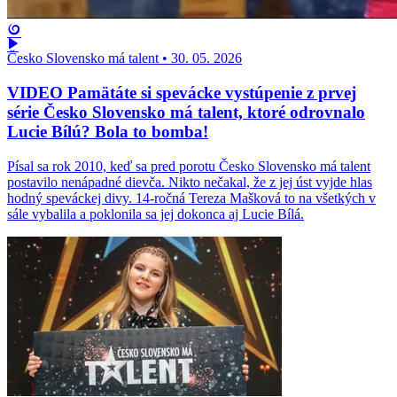
Česko Slovensko má talent
•
30. 05. 2026
VIDEO Pamätáte si spevácke vystúpenie z prvej
série Česko Slovensko má talent, ktoré odrovnalo
Lucie Bílú? Bola to bomba!
Písal sa rok 2010, keď sa pred porotu Česko Slovensko má talent
postavilo nenápadné dievča. Nikto nečakal, že z jej úst vyjde hlas
hodný speváckej divy. 14-ročná Tereza Mašková to na všetkých v
sále vybalila a poklonila sa jej dokonca aj Lucie Bílá.