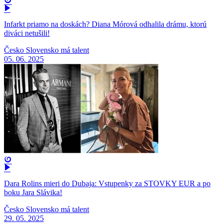
Infarkt priamo na doskách? Diana Mórová odhalila drámu, ktorú
diváci netušili!
Česko Slovensko má talent
05. 06. 2025
Dara Rolins mieri do Dubaja: Vstupenky za STOVKY EUR a po
boku Jara Slávika!
Česko Slovensko má talent
29. 05. 2025