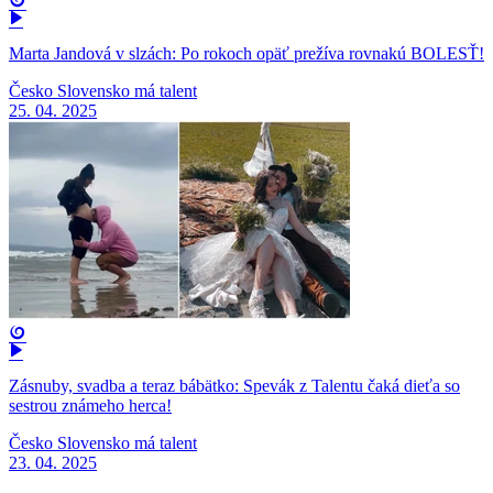
Marta Jandová v slzách: Po rokoch opäť prežíva rovnakú BOLESŤ!
Česko Slovensko má talent
25. 04. 2025
Zásnuby, svadba a teraz bábätko: Spevák z Talentu čaká dieťa so
sestrou známeho herca!
Česko Slovensko má talent
23. 04. 2025