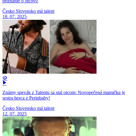
priznanie o otcovi!
Česko Slovensko má talent
18. 07. 2025
Známy spevák z Talentu sa stal otcom: Novopečená mamička je
sestra herca z Perinbaby!
Česko Slovensko má talent
12. 07. 2025