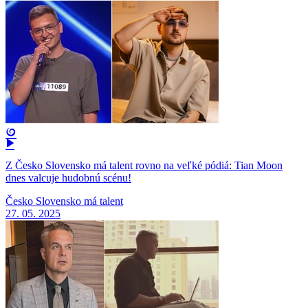
Z Česko Slovensko má talent rovno na veľké pódiá: Tian Moon
dnes valcuje hudobnú scénu!
Česko Slovensko má talent
27. 05. 2025