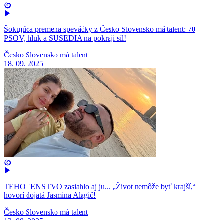
Šokujúca premena speváčky z Česko Slovensko má talent: 70
PSOV, hluk a SUSEDIA na pokraji síl!
Česko Slovensko má talent
18. 09. 2025
TEHOTENSTVO zasiahlo aj ju... „Život nemôže byť krajší,“
hovorí dojatá Jasmina Alagič!
Česko Slovensko má talent