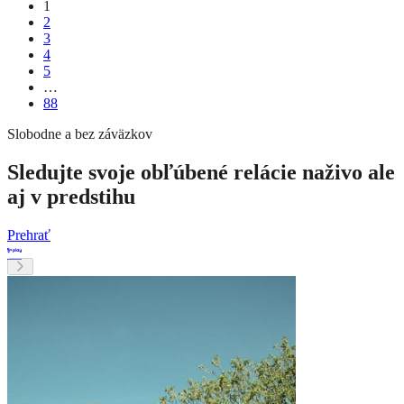
1
2
3
4
5
…
88
Slobodne a bez záväzkov
Sledujte svoje obľúbené relácie naživo ale
aj v predstihu
Prehrať