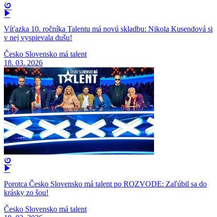
Víťazka 10. ročníka Talentu má novú skladbu: Nikola Kusendová si
v nej vyspievala dušu!
Česko Slovensko má talent
18. 03. 2026
Porotca Česko Slovensko má talent po ROZVODE: Zaľúbil sa do
krásky zo šou!
Česko Slovensko má talent