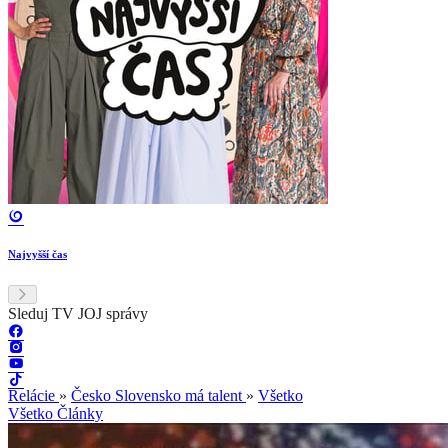
Najvyšší čas
Sleduj TV JOJ správy
Relácie
»
Česko Slovensko má talent
»
Všetko
Všetko
Články