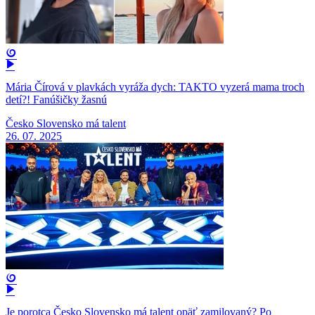
Mária Čírová v plavkách vyráža dych: TAKTO vyzerá mama troch
detí?! Fanúšičky žasnú
Česko Slovensko má talent
26. 07. 2025
Je porotca Česko Slovensko má talent opäť zamilovaný? Po