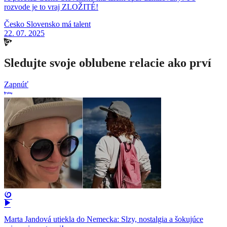
rozvode je to vraj ZLOŽITÉ!
Česko Slovensko má talent
22. 07. 2025
Sledujte svoje oblubene relacie ako prví
Zapnúť
Marta Jandová utiekla do Nemecka: Slzy, nostalgia a šokujúce