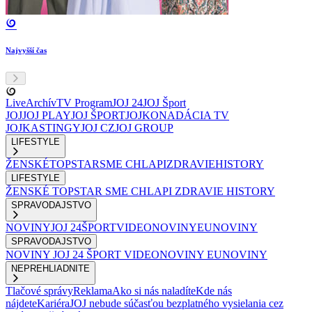
Najvyšší čas
Live
Archív
TV Program
JOJ 24
JOJ Šport
JOJ
JOJ PLAY
JOJ ŠPORT
JOJKO
NADÁCIA TV
JOJ
KASTINGY
JOJ CZ
JOJ GROUP
LIFESTYLE
ŽENSKÉ
TOPSTAR
SME CHLAPI
ZDRAVIE
HISTORY
LIFESTYLE
ŽENSKÉ
TOPSTAR
SME CHLAPI
ZDRAVIE
HISTORY
SPRAVODAJSTVO
NOVINY
JOJ 24
ŠPORT
VIDEONOVINY
EUNOVINY
SPRAVODAJSTVO
NOVINY
JOJ 24
ŠPORT
VIDEONOVINY
EUNOVINY
NEPREHLIADNITE
Tlačové správy
Reklama
Ako si nás naladíte
Kde nás
nájdete
Kariéra
JOJ nebude súčasťou bezplatného vysielania cez