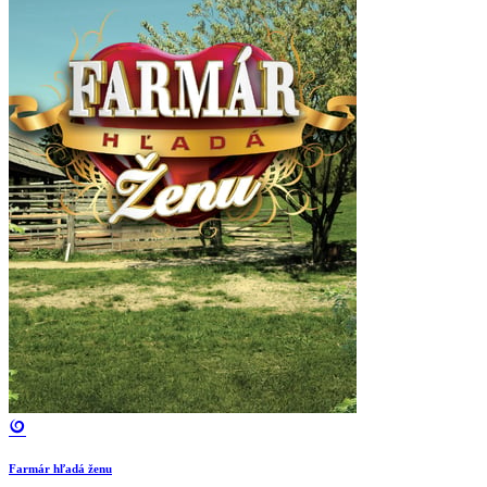
Farmár hľadá ženu