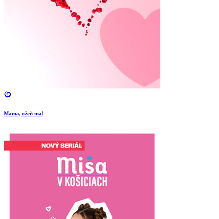
Mama, ožeň ma!