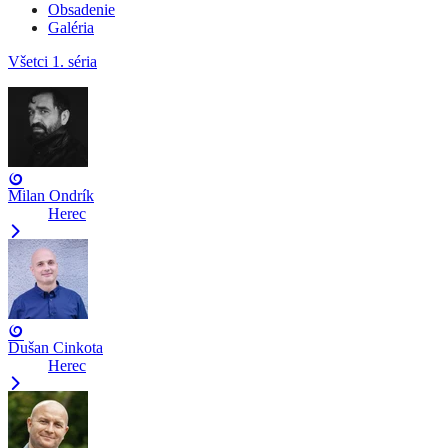
Obsadenie
Galéria
Všetci
1. séria
Milan Ondrík
Herec
Dušan Cinkota
Herec