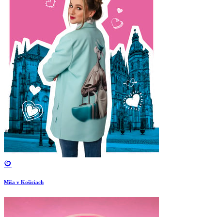
Miša v Košiciach