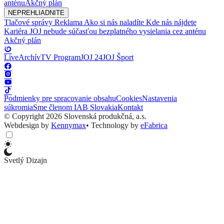
anténu
Akčný plán
NEPREHLIADNITE
Tlačové správy
Reklama
Ako si nás naladíte
Kde nás nájdete
Kariéra
JOJ nebude súčasťou bezplatného vysielania cez anténu
Akčný plán
Live
Archív
TV Program
JOJ 24
JOJ Šport
Podmienky pre spracovanie obsahu
Cookies
Nastavenia
súkromia
Sme členom IAB Slovakia
Kontakt
© Copyright 2026 Slovenská produkčná, a.s.
Webdesign by
Kennymax
•
Technology by
eFabrica
Svetlý Dizajn