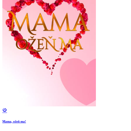
Mama, ožeň ma!