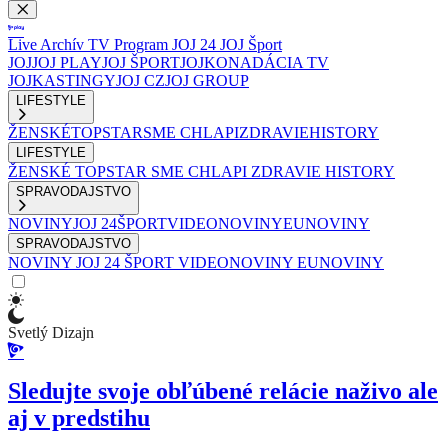
Live
Archív
TV Program
JOJ 24
JOJ Šport
JOJ
JOJ PLAY
JOJ ŠPORT
JOJKO
NADÁCIA TV
JOJ
KASTINGY
JOJ CZ
JOJ GROUP
LIFESTYLE
ŽENSKÉ
TOPSTAR
SME CHLAPI
ZDRAVIE
HISTORY
LIFESTYLE
ŽENSKÉ
TOPSTAR
SME CHLAPI
ZDRAVIE
HISTORY
SPRAVODAJSTVO
NOVINY
JOJ 24
ŠPORT
VIDEONOVINY
EUNOVINY
SPRAVODAJSTVO
NOVINY
JOJ 24
ŠPORT
VIDEONOVINY
EUNOVINY
Svetlý Dizajn
Sledujte svoje obľúbené relácie naživo ale
aj v predstihu