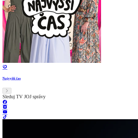
Najvyšší čas
Sleduj TV JOJ správy