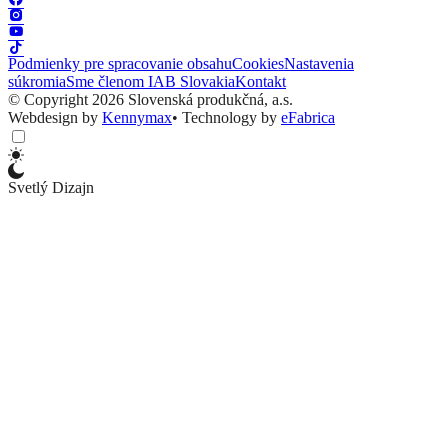
Podmienky pre spracovanie obsahu
Cookies
Nastavenia
súkromia
Sme členom IAB Slovakia
Kontakt
© Copyright 2026 Slovenská produkčná, a.s.
Webdesign by
Kennymax
•
Technology by
eFabrica
Svetlý Dizajn