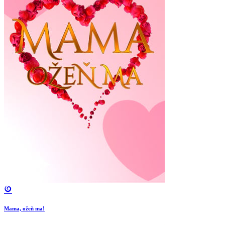
Mama, ožeň ma!