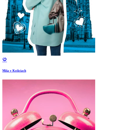
Miša v Košiciach