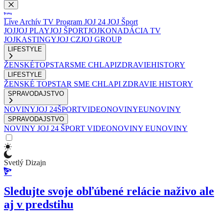
Live
Archív
TV Program
JOJ 24
JOJ Šport
JOJ
JOJ PLAY
JOJ ŠPORT
JOJKO
NADÁCIA TV
JOJ
KASTINGY
JOJ CZ
JOJ GROUP
LIFESTYLE
ŽENSKÉ
TOPSTAR
SME CHLAPI
ZDRAVIE
HISTORY
LIFESTYLE
ŽENSKÉ
TOPSTAR
SME CHLAPI
ZDRAVIE
HISTORY
SPRAVODAJSTVO
NOVINY
JOJ 24
ŠPORT
VIDEONOVINY
EUNOVINY
SPRAVODAJSTVO
NOVINY
JOJ 24
ŠPORT
VIDEONOVINY
EUNOVINY
Svetlý Dizajn
Sledujte svoje obľúbené relácie naživo ale
aj v predstihu