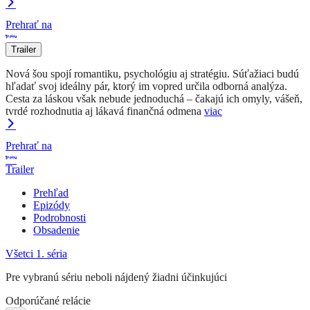
Prehrať na
Trailer
Nová šou spojí romantiku, psychológiu aj stratégiu. Súťažiaci budú
hľadať svoj ideálny pár, ktorý im vopred určila odborná analýza.
Cesta za láskou však nebude jednoduchá – čakajú ich omyly, vášeň,
tvrdé rozhodnutia aj lákavá finančná odmena
viac
Prehrať na
Trailer
Prehľad
Epizódy
Podrobnosti
Obsadenie
Všetci
1. séria
Pre vybranú sériu neboli nájdený žiadni účinkujúci
Odporúčané relácie