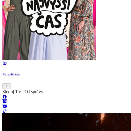
Najvyšší čas
Sleduj TV JOJ správy