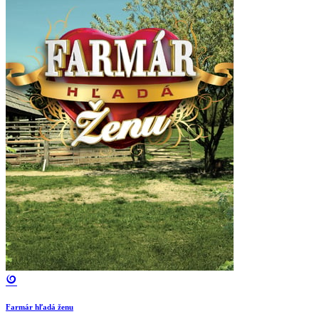
Farmár hľadá ženu