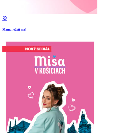
Mama, ožeň ma!