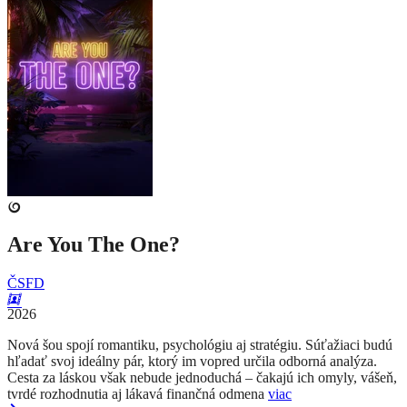
Are You The One?
ČSFD
2026
Nová šou spojí romantiku, psychológiu aj stratégiu. Súťažiaci budú
hľadať svoj ideálny pár, ktorý im vopred určila odborná analýza.
Cesta za láskou však nebude jednoduchá – čakajú ich omyly, vášeň,
tvrdé rozhodnutia aj lákavá finančná odmena
viac