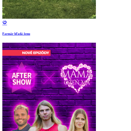
Farmár hľadá ženu