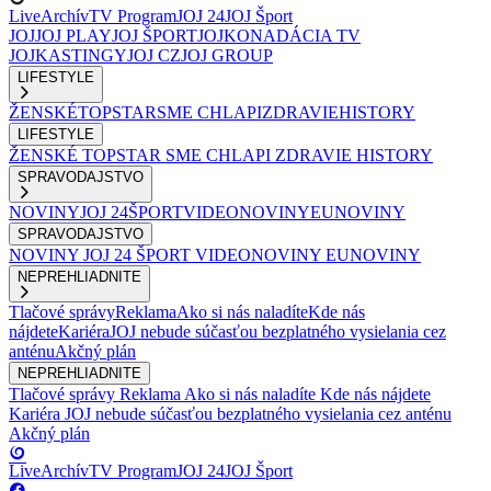
Live
Archív
TV Program
JOJ 24
JOJ Šport
JOJ
JOJ PLAY
JOJ ŠPORT
JOJKO
NADÁCIA TV
JOJ
KASTINGY
JOJ CZ
JOJ GROUP
LIFESTYLE
ŽENSKÉ
TOPSTAR
SME CHLAPI
ZDRAVIE
HISTORY
LIFESTYLE
ŽENSKÉ
TOPSTAR
SME CHLAPI
ZDRAVIE
HISTORY
SPRAVODAJSTVO
NOVINY
JOJ 24
ŠPORT
VIDEONOVINY
EUNOVINY
SPRAVODAJSTVO
NOVINY
JOJ 24
ŠPORT
VIDEONOVINY
EUNOVINY
NEPREHLIADNITE
Tlačové správy
Reklama
Ako si nás naladíte
Kde nás
nájdete
Kariéra
JOJ nebude súčasťou bezplatného vysielania cez
anténu
Akčný plán
NEPREHLIADNITE
Tlačové správy
Reklama
Ako si nás naladíte
Kde nás nájdete
Kariéra
JOJ nebude súčasťou bezplatného vysielania cez anténu
Akčný plán
Live
Archív
TV Program
JOJ 24
JOJ Šport