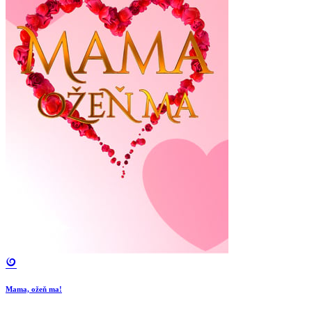
Mama, ožeň ma!