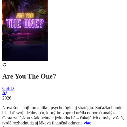
Are You The One?
ČSFD
2026
Nová šou spojí romantiku, psychológiu aj stratégiu. Súťažiaci budú
hľadať svoj ideálny pár, ktorý im vopred určila odborná analýza.
Cesta za láskou však nebude jednoduchá – čakajú ich omyly, vášeň,
tvrdé rozhodnutia aj lákavá finančná odmena
viac