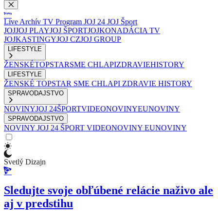
Live
Archív
TV Program
JOJ 24
JOJ Šport
JOJ
JOJ PLAY
JOJ ŠPORT
JOJKO
NADÁCIA TV
JOJ
KASTINGY
JOJ CZ
JOJ GROUP
LIFESTYLE
ŽENSKÉ
TOPSTAR
SME CHLAPI
ZDRAVIE
HISTORY
LIFESTYLE
ŽENSKÉ
TOPSTAR
SME CHLAPI
ZDRAVIE
HISTORY
SPRAVODAJSTVO
NOVINY
JOJ 24
ŠPORT
VIDEONOVINY
EUNOVINY
SPRAVODAJSTVO
NOVINY
JOJ 24
ŠPORT
VIDEONOVINY
EUNOVINY
Svetlý Dizajn
Sledujte svoje obľúbené relácie naživo ale
aj v predstihu