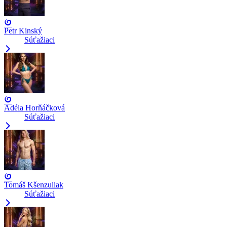
Petr Kinský
Súťažiaci
Adéla Horňáčková
Súťažiaci
Tomáš Kšenzuliak
Súťažiaci