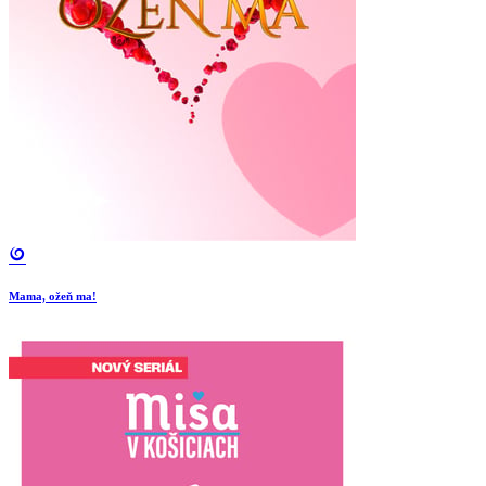
Mama, ožeň ma!