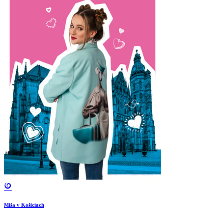
Miša v Košiciach