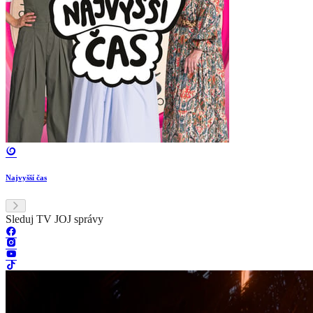
Najvyšší čas
Sleduj TV JOJ správy