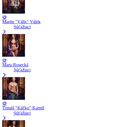
Martin "Vális" Válek
Súťažiaci
Maru Rosecká
Súťažiaci
Tomáš "Káčko" Karniš
Súťažiaci