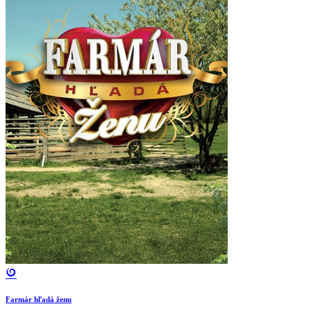
Farmár hľadá ženu