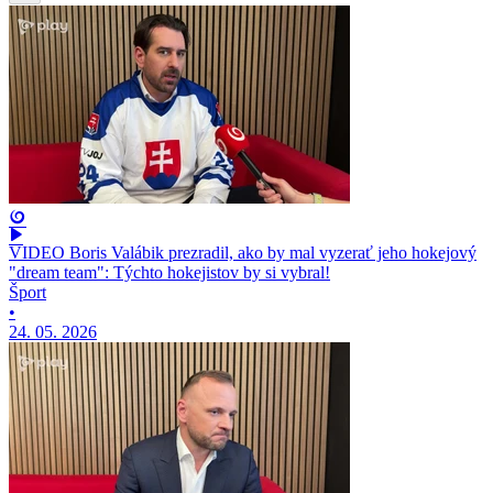
VIDEO Boris Valábik prezradil, ako by mal vyzerať jeho hokejový
"dream team": Týchto hokejistov by si vybral!
Šport
•
24. 05. 2026