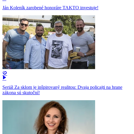
Ján Koleník zarobené honoráre TAKTO investuje!
Seriál Za sklom je inšpirovaný realitou: Dvaja policajti na hrane
zákona sú skutoční!