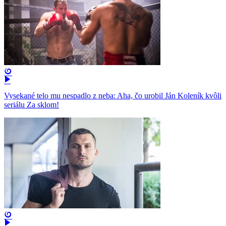
Vysekané telo mu nespadlo z neba: Aha, čo urobil Ján Koleník kvôli
seriálu Za sklom!