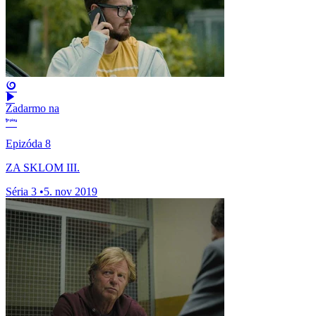
Zadarmo na
Epizóda 8
ZA SKLOM III.
Séria 3
•
5. nov 2019