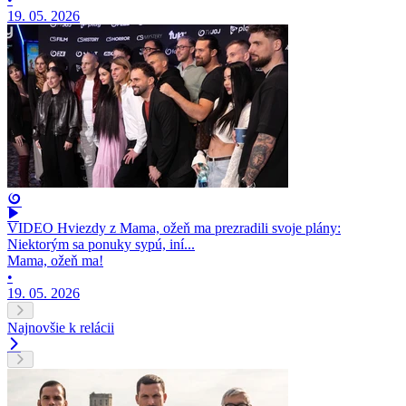
19. 05. 2026
VIDEO Hviezdy z Mama, ožeň ma prezradili svoje plány:
Niektorým sa ponuky sypú, iní...
Mama, ožeň ma!
•
19. 05. 2026
Najnovšie k relácii