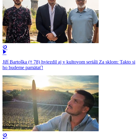
Jiří Bartoška († 78) hviezdil aj v kultovom seriáli Za sklom: Takto si
ho budeme pamätať!