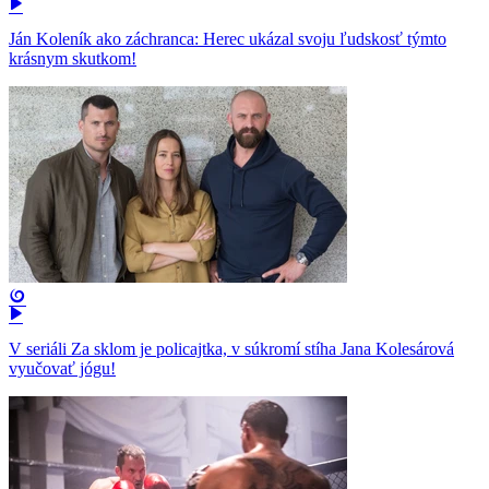
Ján Koleník ako záchranca: Herec ukázal svoju ľudskosť týmto
krásnym skutkom!
V seriáli Za sklom je policajtka, v súkromí stíha Jana Kolesárová
vyučovať jógu!