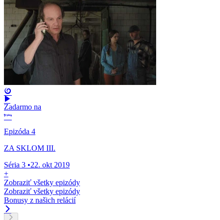
Zadarmo na
Epizóda 4
ZA SKLOM III.
Séria 3
•
22. okt 2019
+
Zobraziť všetky epizódy
Zobraziť všetky epizódy
Bonusy z našich relácií