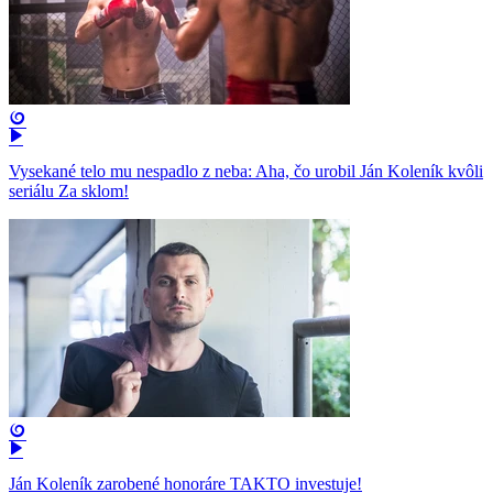
Vysekané telo mu nespadlo z neba: Aha, čo urobil Ján Koleník kvôli
seriálu Za sklom!
Ján Koleník zarobené honoráre TAKTO investuje!