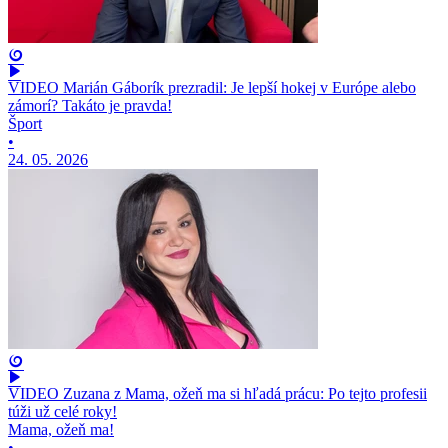
VIDEO Marián Gáborík prezradil: Je lepší hokej v Európe alebo
zámorí? Takáto je pravda!
Šport
•
24. 05. 2026
VIDEO Zuzana z Mama, ožeň ma si hľadá prácu: Po tejto profesii
túži už celé roky!
Mama, ožeň ma!
•