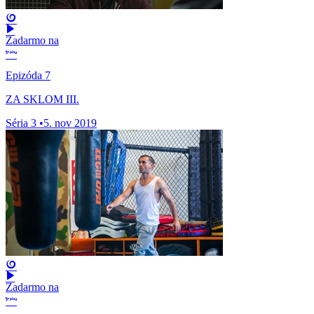
Zadarmo na
Epizóda 7
ZA SKLOM III.
Séria 3
•
5. nov 2019
Zadarmo na