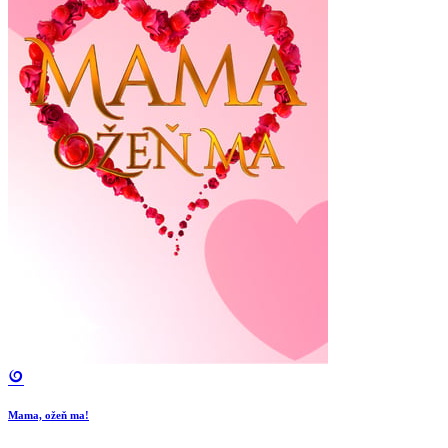
Mama, ožeň ma!