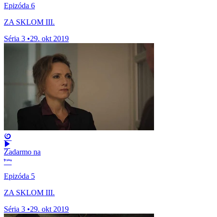
Epizóda 6
ZA SKLOM III.
Séria 3
•
29. okt 2019
Zadarmo na
Epizóda 5
ZA SKLOM III.
Séria 3
•
29. okt 2019