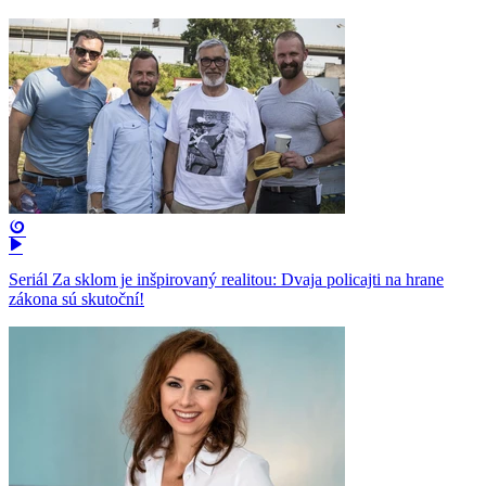
Seriál Za sklom je inšpirovaný realitou: Dvaja policajti na hrane
zákona sú skutoční!