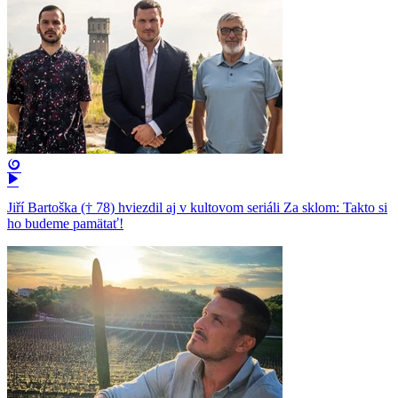
Jiří Bartoška († 78) hviezdil aj v kultovom seriáli Za sklom: Takto si
ho budeme pamätať!