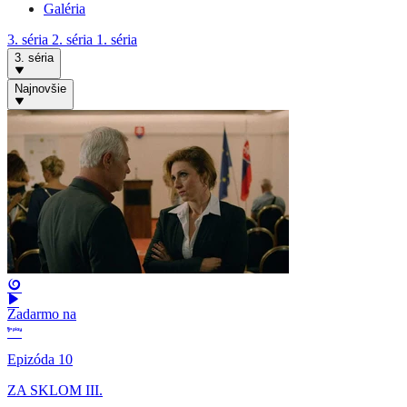
Galéria
3. séria
2. séria
1. séria
3. séria
Najnovšie
Zadarmo na
Epizóda 10
ZA SKLOM III.