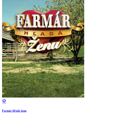
Farmár hľadá ženu