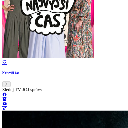
Najvyšší čas
Sleduj TV JOJ správy