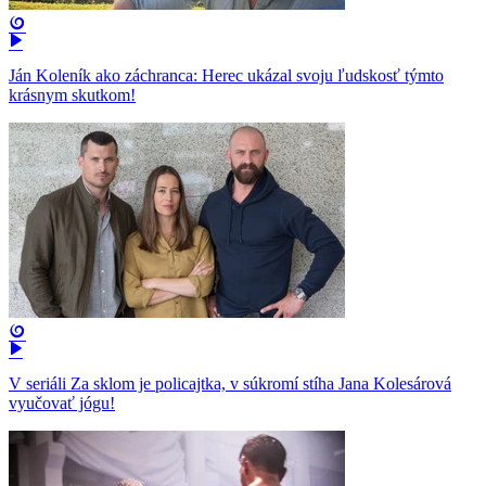
Ján Koleník ako záchranca: Herec ukázal svoju ľudskosť týmto
krásnym skutkom!
V seriáli Za sklom je policajtka, v súkromí stíha Jana Kolesárová
vyučovať jógu!