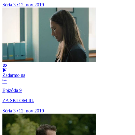
Séria 3
•
12. nov 2019
Zadarmo na
Epizóda 9
ZA SKLOM III.
Séria 3
•
12. nov 2019