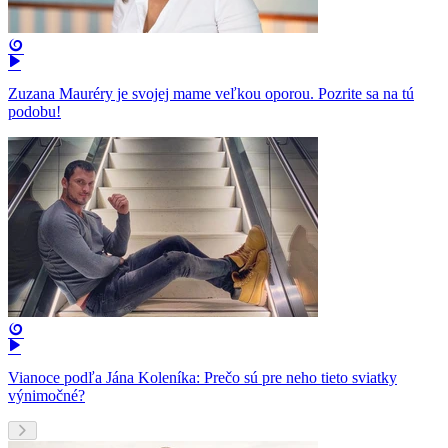
Zuzana Mauréry je svojej mame veľkou oporou. Pozrite sa na tú
podobu!
Vianoce podľa Jána Koleníka: Prečo sú pre neho tieto sviatky
výnimočné?