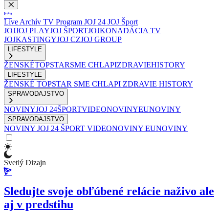
Live
Archív
TV Program
JOJ 24
JOJ Šport
JOJ
JOJ PLAY
JOJ ŠPORT
JOJKO
NADÁCIA TV
JOJ
KASTINGY
JOJ CZ
JOJ GROUP
LIFESTYLE
ŽENSKÉ
TOPSTAR
SME CHLAPI
ZDRAVIE
HISTORY
LIFESTYLE
ŽENSKÉ
TOPSTAR
SME CHLAPI
ZDRAVIE
HISTORY
SPRAVODAJSTVO
NOVINY
JOJ 24
ŠPORT
VIDEONOVINY
EUNOVINY
SPRAVODAJSTVO
NOVINY
JOJ 24
ŠPORT
VIDEONOVINY
EUNOVINY
Svetlý Dizajn
Sledujte svoje obľúbené relácie naživo ale
aj v predstihu