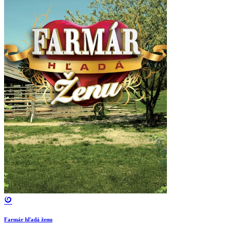
Farmár hľadá ženu