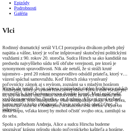
Epizódy
Podrobnosti
Galéria
Vlci
Rodinný dramatický seriál VLCI porozpráva divákom príbeh plný
napätia a vášne, ktorý je voľne inšpirovaný skutočnými politickými
vraždami z 90. rokov 20. storočia. Sudca Hirsch sa ako kandidát na
predsedu najvyššieho súdu teší obľube verejnosti, pre ktorú je
synonymom spravodlivosti. Nik ale netuší, že si stráži kruté
tajomstvo - pred 20 rokmi nespravodlivo odsúdil priateľa, ktorý vo
väzení spáchal samovraždu. Keď Hirsch získa vysnívaný
poľovnícky zámok aj s revírom, zoznámi sa s mladým horárom
Hirsch ale netuší, že on sám sa v minulosti stal len hračkou v rukách
Andrejom, ktorý je synom Hirschovej obete. Hirsch robí všetko pre
mocnejších, ktorí ho teraz znova donútia konať. Musí opäť našiť
to, aby sa mladý muž nikdy nedozvedel, za akých okolností jeho
vraždu na nevinného človeka - na Andreja. Alica si musí vybrať,
otca odsúdil. Jeho manipulácie však skomplikuje láska. Jeho dcéra,
komu veriť a koho obhajovať. Kto je vrah a kto obeť? Otec, či
právnička Alica sa s Andrejom, ochrancom lesa stretne a kým on
milenec?
získa stopu, vďaka ktorej by mohol očistiť svojho otca, zamilujú sa
do seba.
Spolu s príbehom Andreja, Alice a sudcu Hirscha budeme
spoznávať krásnu prírodu okolo poľovníckeho kaštieľa a horárne,