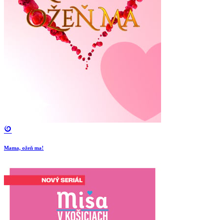
Mama, ožeň ma!