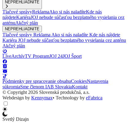
NEPREHLIADNITE
Tlačové správy
Reklama
Ako si nás naladíte
Kde nás
nájdete
Kariéra
JOJ nebude súčasťou bezplatného vysielania cez
anténu
Akčný plán
NEPREHLIADNITE
Tlačové správy
Reklama
Ako si nás naladíte
Kde nás nájdete
Kariéra
JOJ nebude súčasťou bezplatného vysielania cez anténu
Akčný plán
Live
Archív
TV Program
JOJ 24
JOJ Šport
Podmienky pre spracovanie obsahu
Cookies
Nastavenia
súkromia
Sme členom IAB Slovakia
Kontakt
© Copyright 2026 Slovenská produkčná, a.s.
Webdesign by
Kennymax
•
Technology by
eFabrica
Svetlý Dizajn