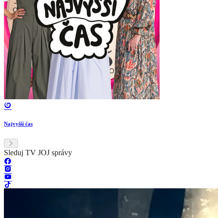
Najvyšší čas
Sleduj TV JOJ správy