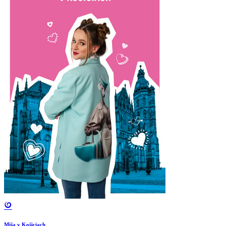
Miša v Košiciach