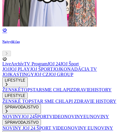
Najvyšší čas
Live
Archív
TV Program
JOJ 24
JOJ Šport
JOJ
JOJ PLAY
JOJ ŠPORT
JOJKO
NADÁCIA TV
JOJ
KASTINGY
JOJ CZ
JOJ GROUP
LIFESTYLE
ŽENSKÉ
TOPSTAR
SME CHLAPI
ZDRAVIE
HISTORY
LIFESTYLE
ŽENSKÉ
TOPSTAR
SME CHLAPI
ZDRAVIE
HISTORY
SPRAVODAJSTVO
NOVINY
JOJ 24
ŠPORT
VIDEONOVINY
EUNOVINY
SPRAVODAJSTVO
NOVINY
JOJ 24
ŠPORT
VIDEONOVINY
EUNOVINY