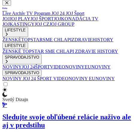
Live
Archív
TV Program
JOJ 24
JOJ Šport
JOJ
JOJ PLAY
JOJ ŠPORT
JOJKO
NADÁCIA TV
JOJ
KASTINGY
JOJ CZ
JOJ GROUP
LIFESTYLE
ŽENSKÉ
TOPSTAR
SME CHLAPI
ZDRAVIE
HISTORY
LIFESTYLE
ŽENSKÉ
TOPSTAR
SME CHLAPI
ZDRAVIE
HISTORY
SPRAVODAJSTVO
NOVINY
JOJ 24
ŠPORT
VIDEONOVINY
EUNOVINY
SPRAVODAJSTVO
NOVINY
JOJ 24
ŠPORT
VIDEONOVINY
EUNOVINY
Svetlý Dizajn
Sledujte svoje obľúbené relácie naživo ale
aj v predstihu