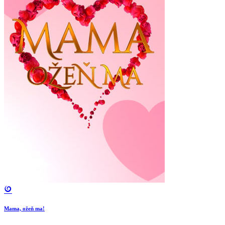
Mama, ožeň ma!