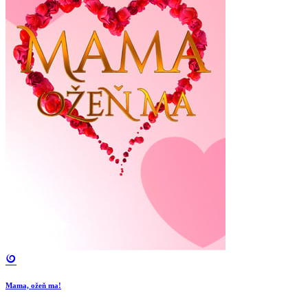
Mama, ožeň ma!