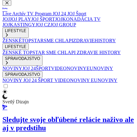
Live
Archív
TV Program
JOJ 24
JOJ Šport
JOJ
JOJ PLAY
JOJ ŠPORT
JOJKO
NADÁCIA TV
JOJ
KASTINGY
JOJ CZ
JOJ GROUP
LIFESTYLE
ŽENSKÉ
TOPSTAR
SME CHLAPI
ZDRAVIE
HISTORY
LIFESTYLE
ŽENSKÉ
TOPSTAR
SME CHLAPI
ZDRAVIE
HISTORY
SPRAVODAJSTVO
NOVINY
JOJ 24
ŠPORT
VIDEONOVINY
EUNOVINY
SPRAVODAJSTVO
NOVINY
JOJ 24
ŠPORT
VIDEONOVINY
EUNOVINY
Svetlý Dizajn
Sledujte svoje obľúbené relácie naživo ale
aj v predstihu