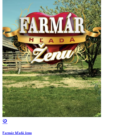
Farmár hľadá ženu