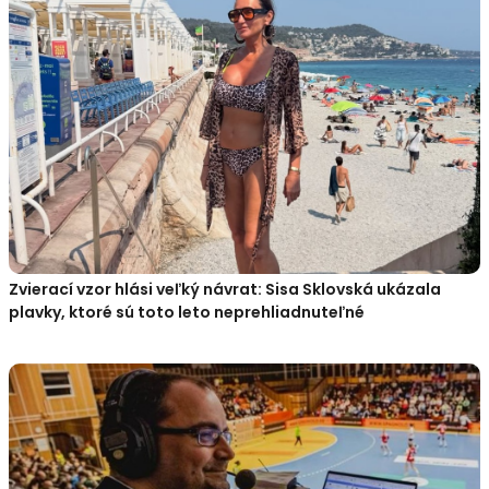
Zvierací vzor hlási veľký návrat: Sisa Sklovská ukázala
plavky, ktoré sú toto leto neprehliadnuteľné