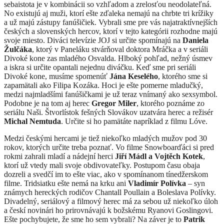
sebaistota je v kombinácii so vzhľadom a zrelosťou neodolateľná.
No existujú aj muži, ktorí ešte zďaleka nemajú na chrbte tri krížiky
a už majú zástupy fanúšičiek. Vybrali sme pre vás najatraktívnejších
českých a slovenských hercov, ktorí v tejto kategórii rozhodne majú
svoje miesto. Diváci televízie JOJ si určite spomínajú na
Daniela
Žulčáka
, ktorý v Paneláku stvárňoval doktora Mráčka a v seriáli
Divoké kone zas mladého Osvalda. Hlboký pohľad, nežný úsmev
a iskra si určite opantali nejednu diváčku. Keď sme pri seriáli
Divoké kone, musíme spomenúť
Jána Keselého
, ktorého sme si
zapamätali ako Filipa Kozáka. Hoci je ešte pomerne mladučký,
medzi najmladšími fanúšičkami je už teraz vnímaný ako sexsymbol.
Podobne je na tom aj herec
Gregor Miler
, ktorého poznáme zo
seriálu Naši. Štvorlístok fešných Slovákov uzatvára herec a režisér
Michal Nemtuda
. Určite si ho pamätáte napríklad z filmu Lóve.
Medzi českými hercami je tiež niekoľko mladých mužov pod 30
rokov, ktorých určite treba poznať. Vo filme Snowboarďáci si pred
rokmi zahrali mladí a nádejní herci
Jiří Mádl a Vojtěch Kotek
,
ktorí už vtedy mali svoje obdivovateľky. Postupom času obaja
dozreli a svedčí im to ešte viac, ako v spomínanom tínedžerskom
filme. Tridsiatku ešte nemá na krku ani
Vladimír Polívka
– syn
známych hereckých rodičov Chantall Poullain a Boleslava Polívky.
Divadelný, seriálový a filmový herec má za sebou už niekoľko úloh
a českí novinári ho prirovnávajú k božskému Ryanovi Goslingovi.
Ešte pochybujete, že sme ho sem vybrali? Na záver je to
Patrik