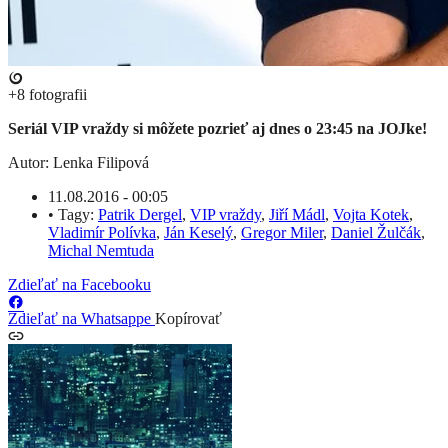
+8
fotografii
Seriál VIP vraždy si môžete pozrieť aj dnes o 23:45 na JOJke!
Autor: Lenka Filipová
11.08.2016 - 00:05
•
Tagy:
Patrik Dergel
,
VIP vraždy
,
Jiří Mádl
,
Vojta Kotek
,
Vladimír Polívka
,
Ján Keselý
,
Gregor Miler
,
Daniel Žulčák
,
Michal Nemtuda
Zdieľať na Facebooku
Zdieľať na Whatsappe
Kopírovať