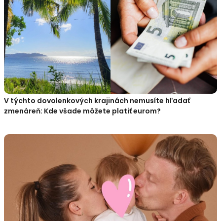
V týchto dovolenkových krajinách nemusíte hľadať
zmenáreň: Kde všade môžete platiť eurom?