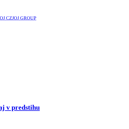
JOJ CZ
JOJ GROUP
aj v predstihu