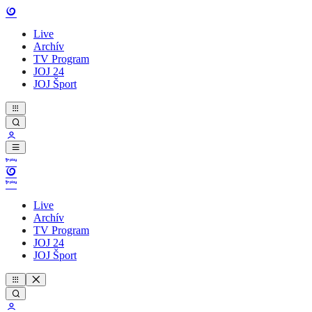
Live
Archív
TV Program
JOJ 24
JOJ Šport
Live
Archív
TV Program
JOJ 24
JOJ Šport