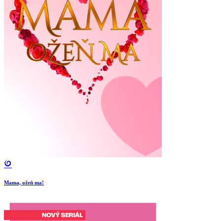
Mama, ožeň ma!