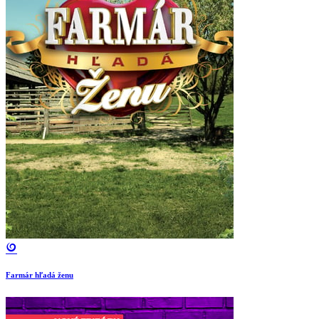
Farmár hľadá ženu