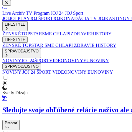
Live
Archív
TV Program
JOJ 24
JOJ Šport
JOJ
JOJ PLAY
JOJ ŠPORT
JOJKO
NADÁCIA TV JOJ
KASTINGY
LIFESTYLE
ŽENSKÉ
TOPSTAR
SME CHLAPI
ZDRAVIE
HISTORY
LIFESTYLE
ŽENSKÉ
TOPSTAR
SME CHLAPI
ZDRAVIE
HISTORY
SPRAVODAJSTVO
NOVINY
JOJ 24
ŠPORT
VIDEONOVINY
EUNOVINY
SPRAVODAJSTVO
NOVINY
JOJ 24
ŠPORT
VIDEONOVINY
EUNOVINY
Svetlý Dizajn
Sledujte svoje obľúbené relácie naživo ale 
Prehrať