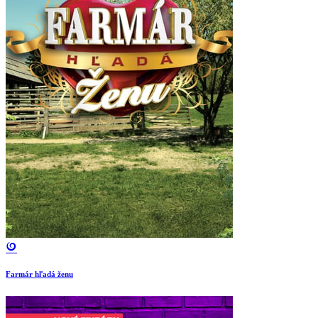
Farmár hľadá ženu