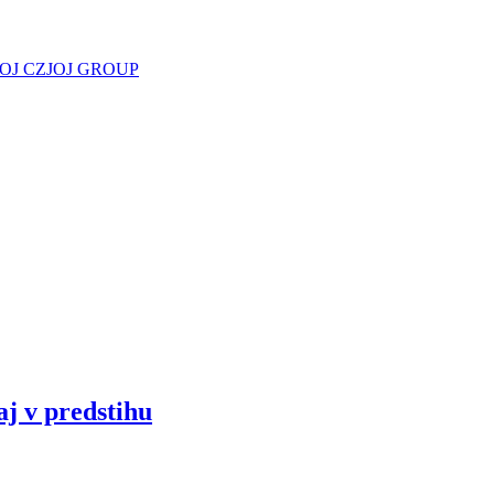
JOJ CZ
JOJ GROUP
aj v predstihu