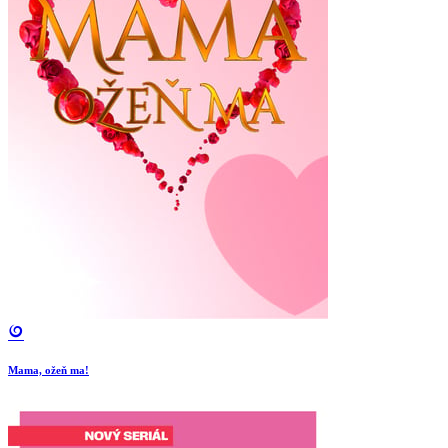
Mama, ožeň ma!