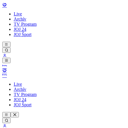
Live
Archív
TV Program
JOJ 24
JOJ Šport
Live
Archív
TV Program
JOJ 24
JOJ Šport