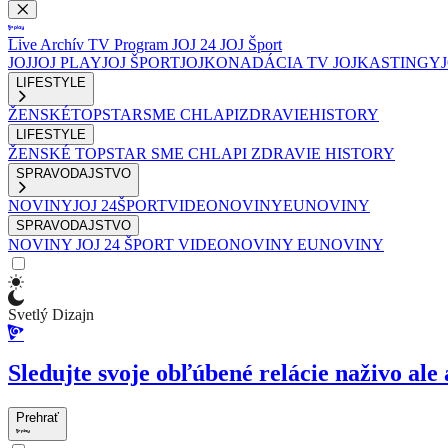
Live
Archív
TV Program
JOJ 24
JOJ Šport
JOJ
JOJ PLAY
JOJ ŠPORT
JOJKO
NADÁCIA TV JOJ
KASTINGY
LIFESTYLE
ŽENSKÉ
TOPSTAR
SME CHLAPI
ZDRAVIE
HISTORY
LIFESTYLE
ŽENSKÉ
TOPSTAR
SME CHLAPI
ZDRAVIE
HISTORY
SPRAVODAJSTVO
NOVINY
JOJ 24
ŠPORT
VIDEONOVINY
EUNOVINY
SPRAVODAJSTVO
NOVINY
JOJ 24
ŠPORT
VIDEONOVINY
EUNOVINY
Svetlý Dizajn
Sledujte svoje obľúbené relácie naživo ale 
Prehrať