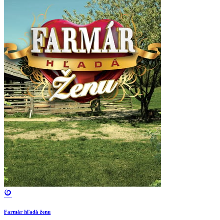
Farmár hľadá ženu