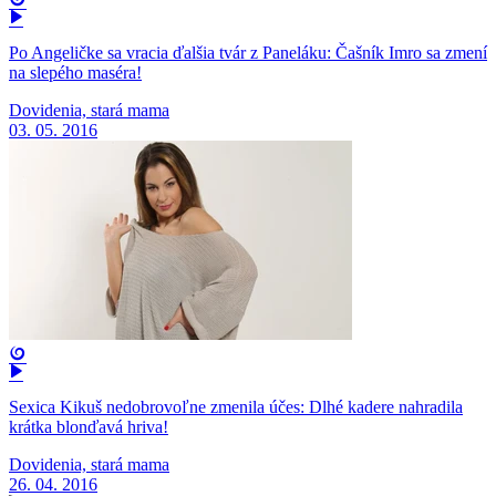
Po Angeličke sa vracia ďalšia tvár z Paneláku: Čašník Imro sa zmení
na slepého maséra!
Dovidenia, stará mama
03. 05. 2016
Sexica Kikuš nedobrovoľne zmenila účes: Dlhé kadere nahradila
krátka blonďavá hriva!
Dovidenia, stará mama
26. 04. 2016