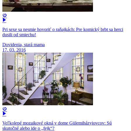
Pri sexe sa nesmie hovoriť o raňajkách: Pre komický brbt sa herci
dusili od smiechu!
Dovidenia, stará mama
17. 03. 2016
Veľkolepé mozaikové okná v dome Gülemiházyiovcov: Sú
skutočné alebo ide o „fejk“?