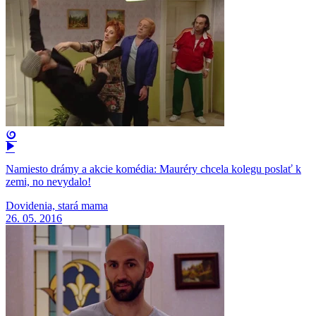
Namiesto drámy a akcie komédia: Mauréry chcela kolegu poslať k
zemi, no nevydalo!
Dovidenia, stará mama
26. 05. 2016