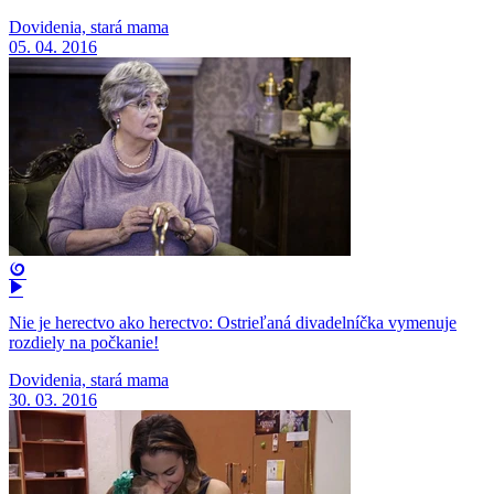
Dovidenia, stará mama
05. 04. 2016
Nie je herectvo ako herectvo: Ostrieľaná divadelníčka vymenuje
rozdiely na počkanie!
Dovidenia, stará mama
30. 03. 2016