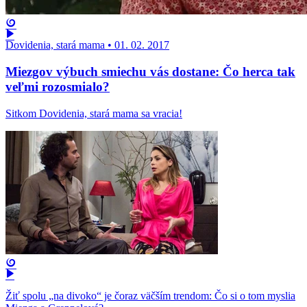
Dovidenia, stará mama
•
01. 02. 2017
Miezgov výbuch smiechu vás dostane: Čo herca tak
veľmi rozosmialo?
Sitkom Dovidenia, stará mama sa vracia!
Žiť spolu „na divoko“ je čoraz väčším trendom: Čo si o tom myslia