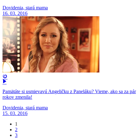
Dovidenia, stará mama
16. 03. 2016
Pamätáte si usmievavú Angeličku z Paneláku? Vieme, ako sa za pár
rokov zmenila!
Dovidenia, stará mama
15. 03. 2016
1
2
3