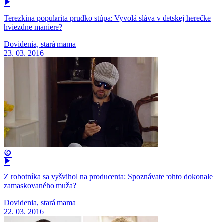
Terezkina popularita prudko stúpa: Vyvolá sláva v detskej herečke
hviezdne maniere?
Dovidenia, stará mama
23. 03. 2016
Z robotníka sa vyšvihol na producenta: Spoznávate tohto dokonale
zamaskovaného muža?
Dovidenia, stará mama
22. 03. 2016