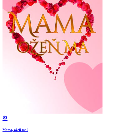
Mama, ožeň ma!