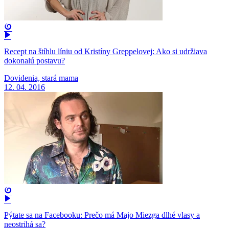
Recept na štíhlu líniu od Kristíny Greppelovej: Ako si udržiava
dokonalú postavu?
Dovidenia, stará mama
12. 04. 2016
Pýtate sa na Facebooku: Prečo má Majo Miezga dlhé vlasy a
neostrihá sa?