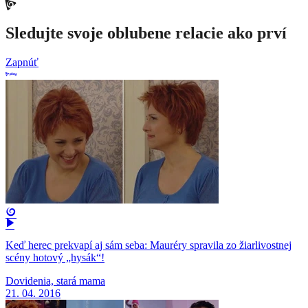
Sledujte svoje oblubene relacie ako prví
Zapnúť
Keď herec prekvapí aj sám seba: Mauréry spravila zo žiarlivostnej
scény hotový „hysák“!
Dovidenia, stará mama
21. 04. 2016