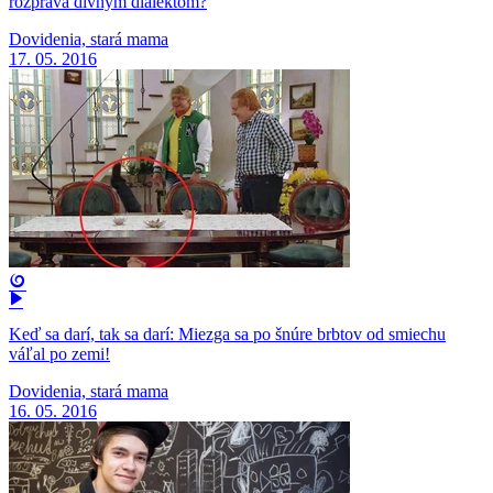
rozpráva divným dialektom?
Dovidenia, stará mama
17. 05. 2016
Keď sa darí, tak sa darí: Miezga sa po šnúre brbtov od smiechu
váľal po zemi!
Dovidenia, stará mama
16. 05. 2016