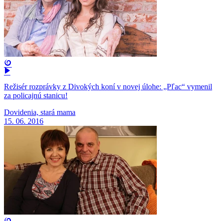
Režisér rozprávky z Divokých koní v novej úlohe: „Pľac“ vymenil
za policajnú stanicu!
Dovidenia, stará mama
15. 06. 2016