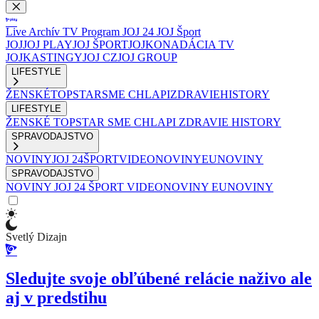
Live
Archív
TV Program
JOJ 24
JOJ Šport
JOJ
JOJ PLAY
JOJ ŠPORT
JOJKO
NADÁCIA TV
JOJ
KASTINGY
JOJ CZ
JOJ GROUP
LIFESTYLE
ŽENSKÉ
TOPSTAR
SME CHLAPI
ZDRAVIE
HISTORY
LIFESTYLE
ŽENSKÉ
TOPSTAR
SME CHLAPI
ZDRAVIE
HISTORY
SPRAVODAJSTVO
NOVINY
JOJ 24
ŠPORT
VIDEONOVINY
EUNOVINY
SPRAVODAJSTVO
NOVINY
JOJ 24
ŠPORT
VIDEONOVINY
EUNOVINY
Svetlý Dizajn
Sledujte svoje obľúbené relácie naživo ale
aj v predstihu