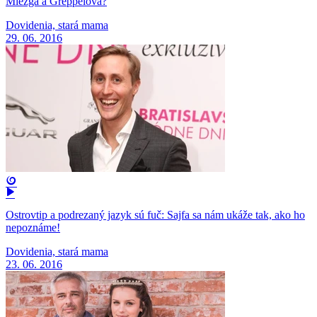
Miezga a Greppelová?
Dovidenia, stará mama
29. 06. 2016
Ostrovtip a podrezaný jazyk sú fuč: Sajfa sa nám ukáže tak, ako ho
nepoznáme!
Dovidenia, stará mama
23. 06. 2016