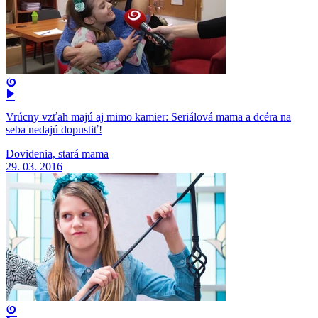
Vrúcny vzťah majú aj mimo kamier: Seriálová mama a dcéra na
seba nedajú dopustiť!
Dovidenia, stará mama
29. 03. 2016