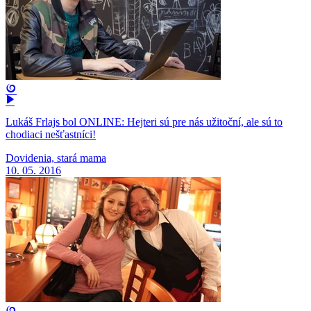
Lukáš Frlajs bol ONLINE: Hejteri sú pre nás užitoční, ale sú to
chodiaci nešťastníci!
Dovidenia, stará mama
10. 05. 2016