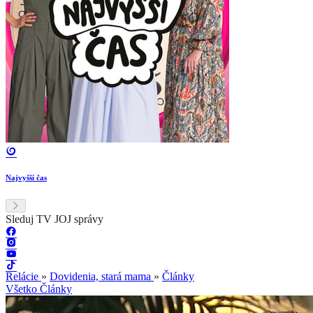
Najvyšší čas
Sleduj TV JOJ správy
Relácie
»
Dovidenia, stará mama
»
Články
Všetko
Články