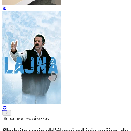
Slobodne a bez záväzkov
Sledujte svoje obľúbené relácie naživo ale