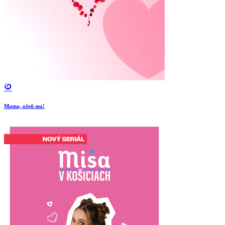
Mama, ožeň ma!